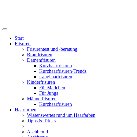
Start
Frisuren
Frisurentest und -beratung
Brautfrisuren
Damenfrisuren
Kurzhaarfrisuren
Kurzhaarfrisuren-Trends
Langhaarfrisuren
Kinderfrisuren
Für Mädchen
Für Jungs
Männerfrisuren
Kurzhaarfrisuren
Haarfarben
Wissenswertes rund um Haarfarben
Tipps & Tricks
Aschblond