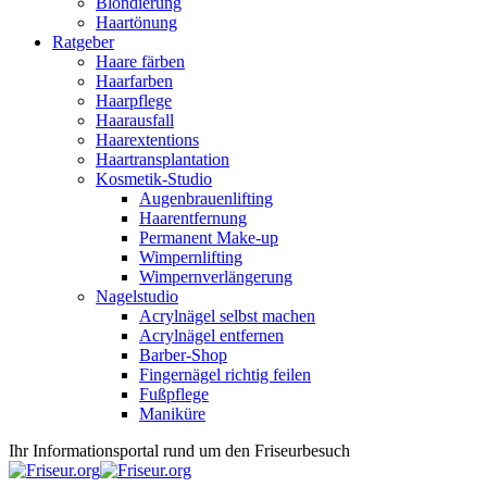
Blondierung
Haartönung
Ratgeber
Haare färben
Haarfarben
Haarpflege
Haarausfall
Haarextentions
Haartransplantation
Kosmetik-Studio
Augenbrauenlifting
Haarentfernung
Permanent Make-up
Wimpernlifting
Wimpernverlängerung
Nagelstudio
Acrylnägel selbst machen
Acrylnägel entfernen
Barber-Shop
Fingernägel richtig feilen
Fußpflege
Maniküre
Ihr Informationsportal rund um den Friseurbesuch