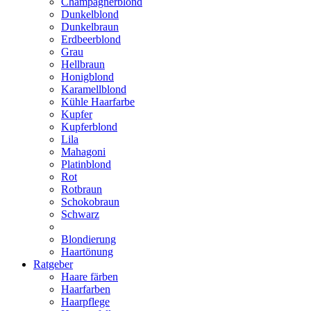
Champagnerblond
Dunkelblond
Dunkelbraun
Erdbeerblond
Grau
Hellbraun
Honigblond
Karamellblond
Kühle Haarfarbe
Kupfer
Kupferblond
Lila
Mahagoni
Platinblond
Rot
Rotbraun
Schokobraun
Schwarz
Blondierung
Haartönung
Ratgeber
Haare färben
Haarfarben
Haarpflege