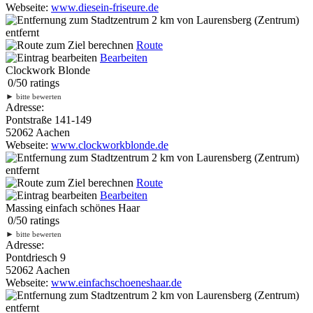
Webseite:
www.diesein-friseure.de
2 km
von Laurensberg (Zentrum)
entfernt
Route
Bearbeiten
Clockwork Blonde
0
/
5
0
ratings
►
bitte bewerten
Adresse:
Pontstraße 141-149
52062 Aachen
Webseite:
www.clockworkblonde.de
2 km
von Laurensberg (Zentrum)
entfernt
Route
Bearbeiten
Massing einfach schönes Haar
0
/
5
0
ratings
►
bitte bewerten
Adresse:
Pontdriesch 9
52062 Aachen
Webseite:
www.einfachschoeneshaar.de
2 km
von Laurensberg (Zentrum)
entfernt