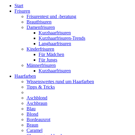
Start
Frisuren
Frisurentest und -beratung
Brautfrisuren
Damenfrisuren
Kurzhaarfrisuren
Kurzhaarfrisuren-Trends
Langhaarfrisuren
Kinderfrisuren
Für Mädchen
Für Jungs
Männerfrisuren
Kurzhaarfrisuren
Haarfarben
Wissenswertes rund um Haarfarben
Tipps & Tricks
Aschblond
Aschbraun
Blau
Blond
Bordeauxrot
Braun
Caramel