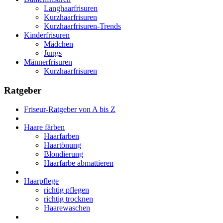
Langhaarfrisuren
Kurzhaarfrisuren
Kurzhaarfrisuren-Trends
Kinderfrisuren
Mädchen
Jungs
Männerfrisuren
Kurzhaarfrisuren
Ratgeber
Friseur-Ratgeber von A bis Z
Haare färben
Haarfarben
Haartönung
Blondierung
Haarfarbe abmattieren
Haarpflege
richtig pflegen
richtig trocknen
Haarewaschen