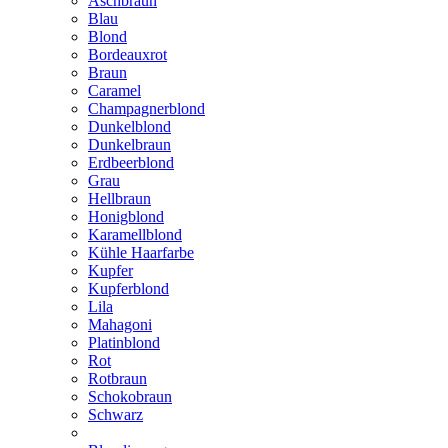
Aschbraun
Blau
Blond
Bordeauxrot
Braun
Caramel
Champagnerblond
Dunkelblond
Dunkelbraun
Erdbeerblond
Grau
Hellbraun
Honigblond
Karamellblond
Kühle Haarfarbe
Kupfer
Kupferblond
Lila
Mahagoni
Platinblond
Rot
Rotbraun
Schokobraun
Schwarz