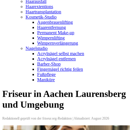
Haarausfall
Haarextentions
Haartransplantation
Kosmetik-Studio
Augenbrauenlifting
Haarentfernung
Permanent Make-up
Wimpernlifting
Wimpernverlängerung
Nagelstudio
Acrylnägel selbst machen
Acrylnägel entfernen
Barber-Shop
Fingernägel richtig feilen
Fußpflege
Maniküre
Friseur in Aachen Laurensberg
und Umgebung
Redaktionell geprüft von der friseur.org-Redaktion | Aktualisiert: August 2026