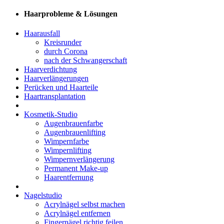
Haarprobleme & Lösungen
Haarausfall
Kreisrunder
durch Corona
nach der Schwangerschaft
Haarverdichtung
Haarverlängerungen
Perücken und Haarteile
Haartransplantation
Kosmetik-Studio
Augenbrauenfarbe
Augenbrauenlifting
Wimpernfarbe
Wimpernlifting
Wimpernverlängerung
Permanent Make-up
Haarentfernung
Nagelstudio
Acrylnägel selbst machen
Acrylnägel entfernen
Fingernägel richtig feilen