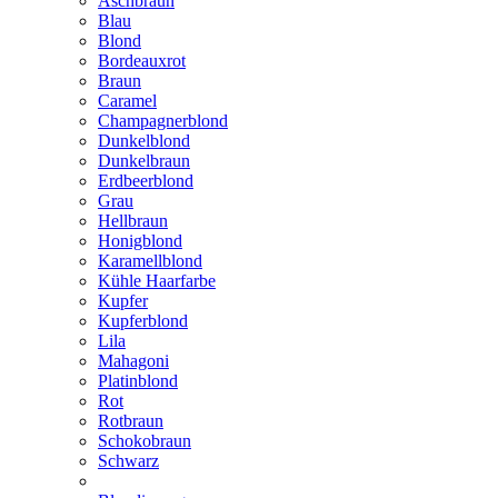
Aschbraun
Blau
Blond
Bordeauxrot
Braun
Caramel
Champagnerblond
Dunkelblond
Dunkelbraun
Erdbeerblond
Grau
Hellbraun
Honigblond
Karamellblond
Kühle Haarfarbe
Kupfer
Kupferblond
Lila
Mahagoni
Platinblond
Rot
Rotbraun
Schokobraun
Schwarz