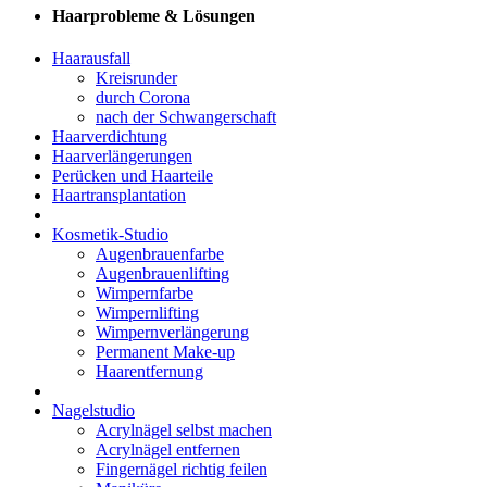
Haarprobleme & Lösungen
Haarausfall
Kreisrunder
durch Corona
nach der Schwangerschaft
Haarverdichtung
Haarverlängerungen
Perücken und Haarteile
Haartransplantation
Kosmetik-Studio
Augenbrauenfarbe
Augenbrauenlifting
Wimpernfarbe
Wimpernlifting
Wimpernverlängerung
Permanent Make-up
Haarentfernung
Nagelstudio
Acrylnägel selbst machen
Acrylnägel entfernen
Fingernägel richtig feilen