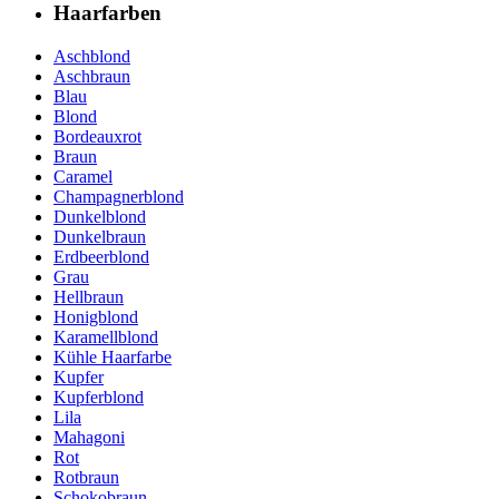
Haarfarben
Aschblond
Aschbraun
Blau
Blond
Bordeauxrot
Braun
Caramel
Champagnerblond
Dunkelblond
Dunkelbraun
Erdbeerblond
Grau
Hellbraun
Honigblond
Karamellblond
Kühle Haarfarbe
Kupfer
Kupferblond
Lila
Mahagoni
Rot
Rotbraun
Schokobraun