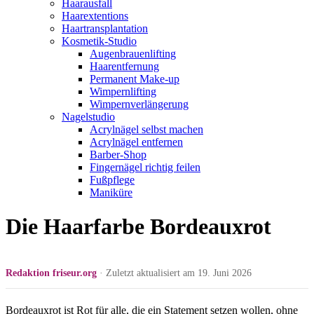
Haarausfall
Haarextentions
Haartransplantation
Kosmetik-Studio
Augenbrauenlifting
Haarentfernung
Permanent Make-up
Wimpernlifting
Wimpernverlängerung
Nagelstudio
Acrylnägel selbst machen
Acrylnägel entfernen
Barber-Shop
Fingernägel richtig feilen
Fußpflege
Maniküre
Die Haarfarbe Bordeauxrot
Redaktion friseur.org
· Zuletzt aktualisiert am 19. Juni 2026
Bordeauxrot ist Rot für alle, die ein Statement setzen wollen, ohne