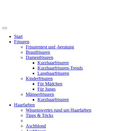
Start
Frisuren
Frisurentest und -beratung
Brautfrisuren
Damenfrisuren
Kurzhaarfrisuren
Kurzhaarfrisuren-Trends
Langhaarfrisuren
Kinderfrisuren
Für Mädchen
Für Jungs
Männerfrisuren
Kurzhaarfrisuren
Haarfarben
Wissenswertes rund um Haarfarben
Tipps & Tricks
Aschblond