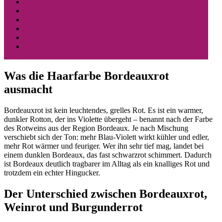
Bordeauxrot-Haare färben: Schritt für Schritt
5 Tipps zur Auswahl und Pflege von Bordeauxrot-Haarfarbe
Checkliste für Bordeauxrot-Haarfarbe
Wann sich der Friseursalon für Bordeauxrot lohnt
Wie Bordeauxrot-Haare wirken
Häufige Fragen zu Bordeauxrot-Haaren
Was die Haarfarbe Bordeauxrot
ausmacht
Bordeauxrot ist kein leuchtendes, grelles Rot. Es ist ein warmer,
dunkler Rotton, der ins Violette übergeht – benannt nach der Farbe
des Rotweins aus der Region Bordeaux. Je nach Mischung
verschiebt sich der Ton: mehr Blau-Violett wirkt kühler und edler,
mehr Rot wärmer und feuriger. Wer ihn sehr tief mag, landet bei
einem dunklen Bordeaux, das fast schwarzrot schimmert. Dadurch
ist Bordeaux deutlich tragbarer im Alltag als ein knalliges Rot und
trotzdem ein echter Hingucker.
Der Unterschied zwischen Bordeauxrot,
Weinrot und Burgunderrot