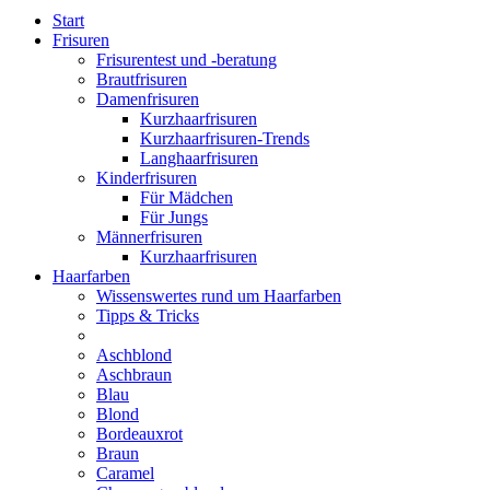
Start
Frisuren
Frisurentest und -beratung
Brautfrisuren
Damenfrisuren
Kurzhaarfrisuren
Kurzhaarfrisuren-Trends
Langhaarfrisuren
Kinderfrisuren
Für Mädchen
Für Jungs
Männerfrisuren
Kurzhaarfrisuren
Haarfarben
Wissenswertes rund um Haarfarben
Tipps & Tricks
Aschblond
Aschbraun
Blau
Blond
Bordeauxrot
Braun
Caramel