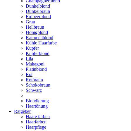
Champagnerblond
Dunkelblond
Dunkelbraun
Erdbeerblond
Grau
Hellbraun
Honigblond
Karamellblond
Kühle Haarfarbe
Kupfer
Kupferblond
Lila
Mahagoni
Platinblond
Rot
Rotbraun
Schokobraun
Schwarz
Blondierung
Haartönung
Ratgeber
Haare färben
Haarfarben
Haarpflege