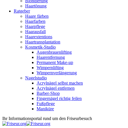
Blondierung
Haartönung
Ratgeber
Haare färben
Haarfarben
Haarpflege
Haarausfall
Haarextentions
Haartransplantation
Kosmetik-Studio
Augenbrauenlifting
Haarentfernung
Permanent Make-up
Wimpernlifting
Wimpernverlängerung
Nagelstudio
Acrylnägel selbst machen
Acrylnägel entfernen
Barber-Shop
Fingernägel richtig feilen
Fußpflege
Maniküre
Ihr Informationsportal rund um den Friseurbesuch