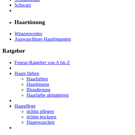
Schwarz
Haartönung
Wissenswertes
Auswaschbare Haartönungen
Ratgeber
Friseur-Ratgeber von A bis Z
Haare färben
Haarfarben
Haartönung
Blondierung
Haarfarbe abmattieren
Haarpflege
richtig pflegen
richtig trocknen
Haarewaschen