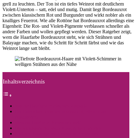
grell zu leuchten. Der Ton ist ein tiefes Weinrot mit deutlichem
Violett-Unterton – satt, edel und mutig. Damit liegt Bordeauxrot
zwischen klassischem Rot und Burgunder und wirkt nobler als ein
knalliges Feuerrot. Wie alle Rottöne hat Bordeauxrot allerdings eine
Eigenheit: Die Rot- und Violett-Pigmente verblassen schneller als
andere Farben und wollen gepflegt werden. Dieser Ratgeber zeigt,
wem die Haarfarbe Bordeauxrot steht, wie sich Strähnen und
Balayage machen, wie du Schritt für Schritt färbst und wie das
Weinrot lange satt bleibt.
Inhaltsverzeichnis
Was die Haarfarbe Bordeauxrot ausmacht
Der Unterschied zwischen Bordeauxrot, Weinrot und
Burgunderrot
Wem die Haarfarbe Bordeauxrot steht
Die wichtigsten Bordeaux-Nuancen im Überblick
Strähnen, Balayage und Akzente in Bordeauxrot