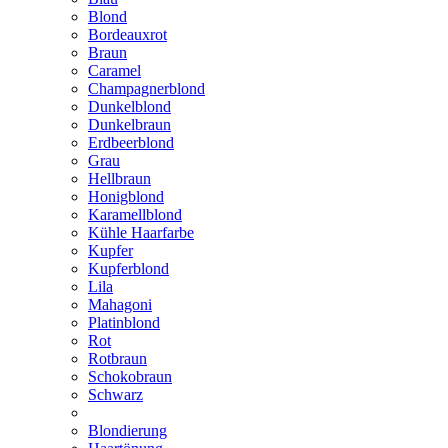
Blond
Bordeauxrot
Braun
Caramel
Champagnerblond
Dunkelblond
Dunkelbraun
Erdbeerblond
Grau
Hellbraun
Honigblond
Karamellblond
Kühle Haarfarbe
Kupfer
Kupferblond
Lila
Mahagoni
Platinblond
Rot
Rotbraun
Schokobraun
Schwarz
Blondierung