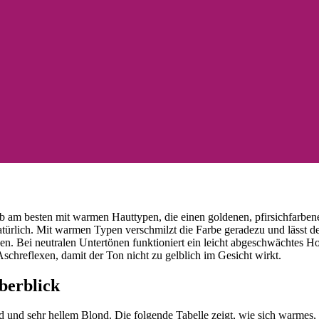
 am besten mit warmen Hauttypen, die einen goldenen, pfirsichfarbenen
türlich. Mit warmen Typen verschmilzt die Farbe geradezu und lässt 
. Bei neutralen Untertönen funktioniert ein leicht abgeschwächtes Ho
schreflexen, damit der Ton nicht zu gelblich im Gesicht wirkt.
berblick
d und sehr hellem Blond. Die folgende Tabelle zeigt, wie sich warmes