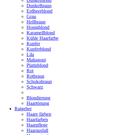
Dunkelblond
Dunkelbraun
Erdbeerblond
Grau
Hellbraun
Honigblond
Karamellblond
Kühle Haarfarbe
Kupfer
Kupferblond
Lila
Mahagoni
Platinblond
Rot
Rotbraun
Schokobraun
Schwarz
Blondierung
Haartönung
Ratgeber
Haare färben
Haarfarben
Haarpflege
Haarausfall