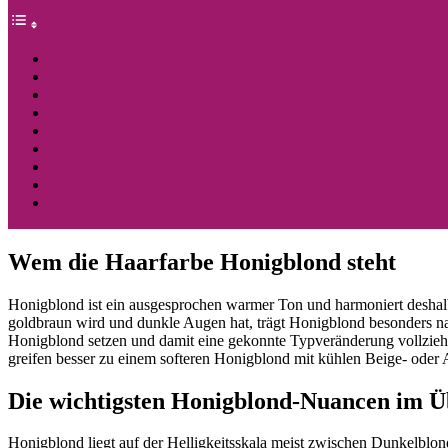
Wem die Haarfarbe Honigblond steht
Die wichtigsten Honigblond-Nuancen im Überblick
Strähnen, Balayage und Honig-Caramel-Looks
Honigblonde Haare färben: Schritt für Schritt
5 Tipps für die Haarfarbe Honigblond
Checkliste für die Haarfarbe Honigblond
Wann sich der Friseursalon für Honigblond lohnt
Wie honigblonde Haare wirken
Häufige Fragen zu honigblonden Haaren
Wem die Haarfarbe Honigblond steht
Honigblond ist ein ausgesprochen warmer Ton und harmoniert deshalb
goldbraun wird und dunkle Augen hat, trägt Honigblond besonders na
Honigblond setzen und damit eine gekonnte Typveränderung vollziehen
greifen besser zu einem softeren Honigblond mit kühlen Beige- oder A
Die wichtigsten Honigblond-Nuancen im Ü
Honigblond liegt auf der Helligkeitsskala meist zwischen Dunkelblon