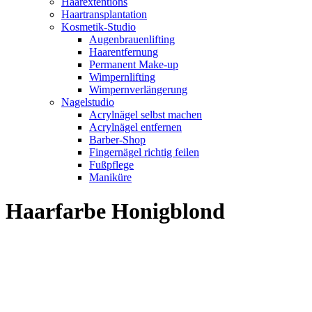
Haarextentions
Haartransplantation
Kosmetik-Studio
Augenbrauenlifting
Haarentfernung
Permanent Make-up
Wimpernlifting
Wimpernverlängerung
Nagelstudio
Acrylnägel selbst machen
Acrylnägel entfernen
Barber-Shop
Fingernägel richtig feilen
Fußpflege
Maniküre
Haarfarbe Honigblond