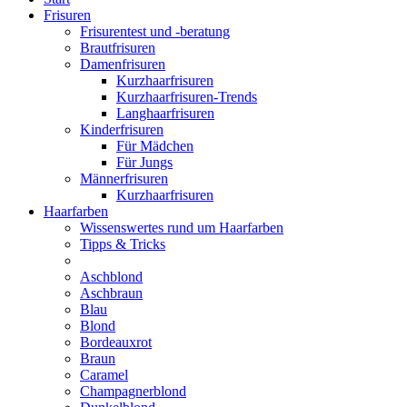
Frisuren
Frisurentest und -beratung
Brautfrisuren
Damenfrisuren
Kurzhaarfrisuren
Kurzhaarfrisuren-Trends
Langhaarfrisuren
Kinderfrisuren
Für Mädchen
Für Jungs
Männerfrisuren
Kurzhaarfrisuren
Haarfarben
Wissenswertes rund um Haarfarben
Tipps & Tricks
Aschblond
Aschbraun
Blau
Blond
Bordeauxrot
Braun
Caramel
Champagnerblond