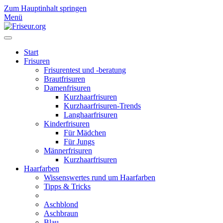
Zum Hauptinhalt springen
Menü
Start
Frisuren
Frisurentest und -beratung
Brautfrisuren
Damenfrisuren
Kurzhaarfrisuren
Kurzhaarfrisuren-Trends
Langhaarfrisuren
Kinderfrisuren
Für Mädchen
Für Jungs
Männerfrisuren
Kurzhaarfrisuren
Haarfarben
Wissenswertes rund um Haarfarben
Tipps & Tricks
Aschblond
Aschbraun
Blau