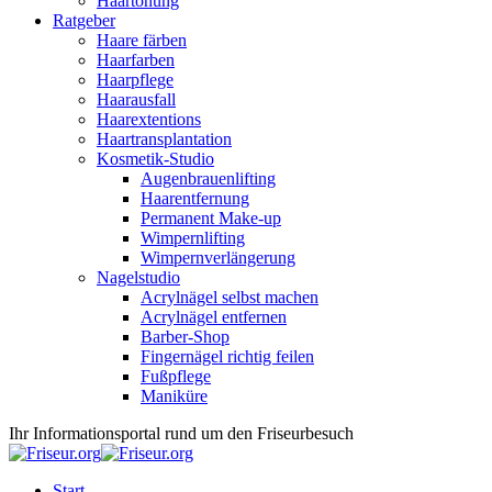
Haartönung
Ratgeber
Haare färben
Haarfarben
Haarpflege
Haarausfall
Haarextentions
Haartransplantation
Kosmetik-Studio
Augenbrauenlifting
Haarentfernung
Permanent Make-up
Wimpernlifting
Wimpernverlängerung
Nagelstudio
Acrylnägel selbst machen
Acrylnägel entfernen
Barber-Shop
Fingernägel richtig feilen
Fußpflege
Maniküre
Ihr Informationsportal rund um den Friseurbesuch
Start