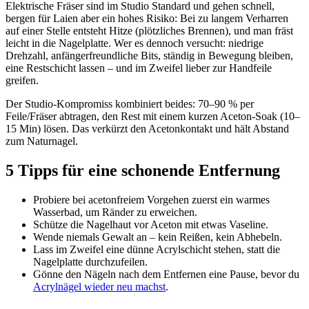
Elektrische Fräser sind im Studio Standard und gehen schnell,
bergen für Laien aber ein hohes Risiko: Bei zu langem Verharren
auf einer Stelle entsteht Hitze (plötzliches Brennen), und man fräst
leicht in die Nagelplatte. Wer es dennoch versucht: niedrige
Drehzahl, anfängerfreundliche Bits, ständig in Bewegung bleiben,
eine Restschicht lassen – und im Zweifel lieber zur Handfeile
greifen.
Der Studio-Kompromiss kombiniert beides: 70–90 % per
Feile/Fräser abtragen, den Rest mit einem kurzen Aceton-Soak (10–
15 Min) lösen. Das verkürzt den Acetonkontakt und hält Abstand
zum Naturnagel.
5 Tipps für eine schonende Entfernung
Probiere bei acetonfreiem Vorgehen zuerst ein warmes
Wasserbad, um Ränder zu erweichen.
Schütze die Nagelhaut vor Aceton mit etwas Vaseline.
Wende niemals Gewalt an – kein Reißen, kein Abhebeln.
Lass im Zweifel eine dünne Acrylschicht stehen, statt die
Nagelplatte durchzufeilen.
Gönne den Nägeln nach dem Entfernen eine Pause, bevor du
Acrylnägel wieder neu machst
.