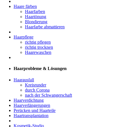
Haare färben
Haarfarben
Haartönung
Blondierung
Haarfarbe abmattieren
Haarpflege
richtig pflegen
richtig trocknen
Haarewaschen
Haarprobleme & Lösungen
Haarausfall
Kreisrunder
durch Corona
nach der Schwangerschaft
Haarverdichtung
Haarverlängerungen
Perücken und Haarteile
Haartransplantation
Kosmetik-Studio