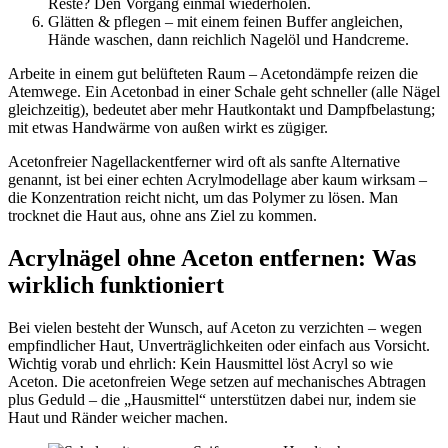
Reste? Den Vorgang einmal wiederholen.
Glätten & pflegen – mit einem feinen Buffer angleichen,
Hände waschen, dann reichlich Nagelöl und Handcreme.
Arbeite in einem gut belüfteten Raum – Acetondämpfe reizen die
Atemwege. Ein Acetonbad in einer Schale geht schneller (alle Nägel
gleichzeitig), bedeutet aber mehr Hautkontakt und Dampfbelastung;
mit etwas Handwärme von außen wirkt es zügiger.
Acetonfreier Nagellackentferner wird oft als sanfte Alternative
genannt, ist bei einer echten Acrylmodellage aber kaum wirksam –
die Konzentration reicht nicht, um das Polymer zu lösen. Man
trocknet die Haut aus, ohne ans Ziel zu kommen.
Acrylnägel ohne Aceton entfernen: Was
wirklich funktioniert
Bei vielen besteht der Wunsch, auf Aceton zu verzichten – wegen
empfindlicher Haut, Unverträglichkeiten oder einfach aus Vorsicht.
Wichtig vorab und ehrlich: Kein Hausmittel löst Acryl so wie
Aceton. Die acetonfreien Wege setzen auf mechanisches Abtragen
plus Geduld – die „Hausmittel“ unterstützen dabei nur, indem sie
Haut und Ränder weicher machen.