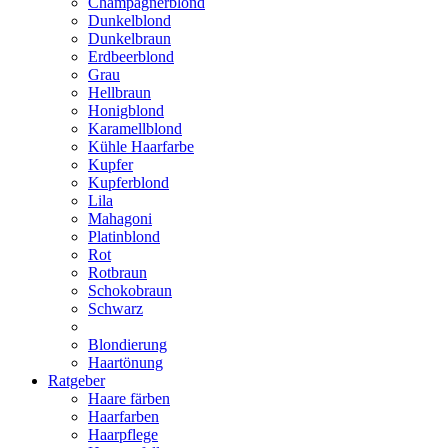
Champagnerblond
Dunkelblond
Dunkelbraun
Erdbeerblond
Grau
Hellbraun
Honigblond
Karamellblond
Kühle Haarfarbe
Kupfer
Kupferblond
Lila
Mahagoni
Platinblond
Rot
Rotbraun
Schokobraun
Schwarz
Blondierung
Haartönung
Ratgeber
Haare färben
Haarfarben
Haarpflege