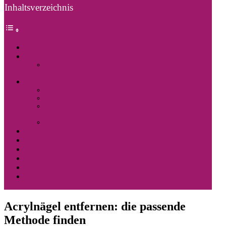
Inhaltsverzeichnis
Acrylnägel entfernen: die passende Methode finden
Acrylnägel mit Aceton entfernen – der effektivste Weg
Anleitung: Aceton-Methode mit Watte und Folie (Schritt für
Schritt)
Acrylnägel ohne Aceton entfernen: Was wirklich funktioniert
Warmes Seifenwasser
Öl-Methode (Olivenöl & Co.)
Mit der Feile abtragen (die zuverlässigste acetonfreie
Methode)
Finger weg von: Zahnseide, Essig & Alkohol
Der Fräser (E-File) – nur mit Erfahrung
5 Tipps für eine schonende Entfernung
Warum viele auf Aceton verzichten möchten
Risiken beim Entfernen von Acrylnägeln
Checkliste: Nagelpflege nach der Entfernung
Häufige Fragen zum Entfernen von Acrylnägeln
Acrylnägel entfernen: die passende
Methode finden