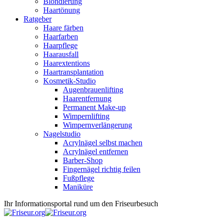
Blondierung
Haartönung
Ratgeber
Haare färben
Haarfarben
Haarpflege
Haarausfall
Haarextentions
Haartransplantation
Kosmetik-Studio
Augenbrauenlifting
Haarentfernung
Permanent Make-up
Wimpernlifting
Wimpernverlängerung
Nagelstudio
Acrylnägel selbst machen
Acrylnägel entfernen
Barber-Shop
Fingernägel richtig feilen
Fußpflege
Maniküre
Ihr Informationsportal rund um den Friseurbesuch