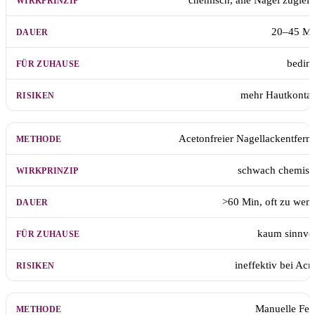
chemisch, alle Nägel zuglei
20–45 Mi
bedin
mehr Hautkontak
Acetonfreier Nagellackentfern
schwach chemisc
>60 Min, oft zu wen
kaum sinnvo
ineffektiv bei Acr
Manuelle Fei