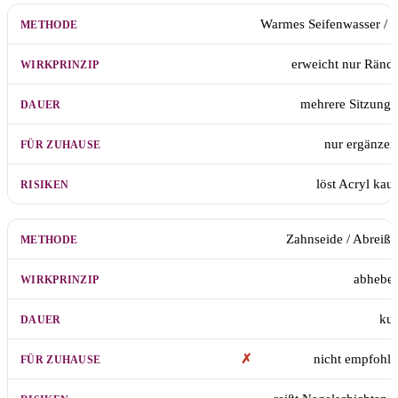
Warmes Seifenwasser / 
erweicht nur Ränd
mehrere Sitzung
nur ergänze
löst Acryl ka
Zahnseide / Abreiß
abhebel
kur
✗
nicht empfohl