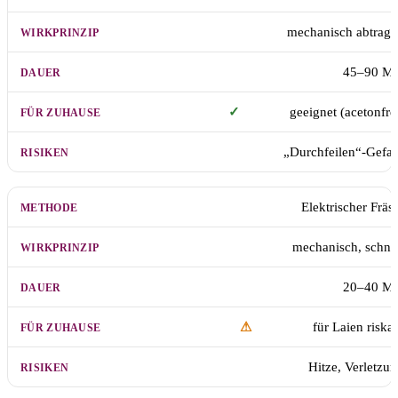
mechanisch abtrag
45–90 Mi
✓
geeignet (acetonfre
„Durchfeilen“-Gefa
Elektrischer Fräs
mechanisch, schne
20–40 Mi
⚠︎
für Laien riska
Hitze, Verletzu