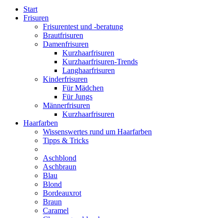
Start
Frisuren
Frisurentest und -beratung
Brautfrisuren
Damenfrisuren
Kurzhaarfrisuren
Kurzhaarfrisuren-Trends
Langhaarfrisuren
Kinderfrisuren
Für Mädchen
Für Jungs
Männerfrisuren
Kurzhaarfrisuren
Haarfarben
Wissenswertes rund um Haarfarben
Tipps & Tricks
Aschblond
Aschbraun
Blau
Blond
Bordeauxrot
Braun
Caramel