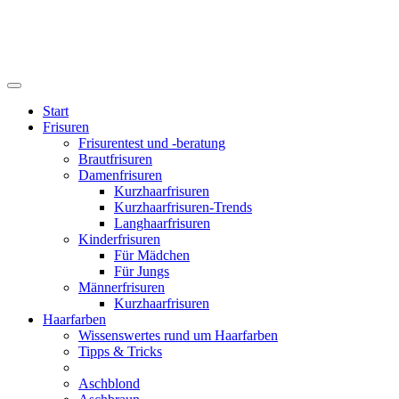
Start
Frisuren
Frisurentest und -beratung
Brautfrisuren
Damenfrisuren
Kurzhaarfrisuren
Kurzhaarfrisuren-Trends
Langhaarfrisuren
Kinderfrisuren
Für Mädchen
Für Jungs
Männerfrisuren
Kurzhaarfrisuren
Haarfarben
Wissenswertes rund um Haarfarben
Tipps & Tricks
Aschblond