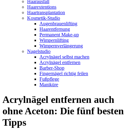
Haarausfall
Haarextentions
Haartransplantation
Kosmetik-Studio
Augenbrauenlifting
Haarentfernung
Permanent Make-up
Wimpernlifting
Wimpernverlängerung
Nagelstudio
Acrylnägel selbst machen
Acrylnägel entfernen
Barber-Shop
Fingernägel richtig feilen
Fußpflege
Maniküre
Acrylnägel entfernen auch
ohne Aceton: Die fünf besten
Tipps