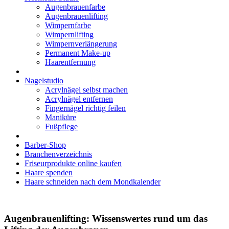
Augenbrauenfarbe
Augenbrauenlifting
Wimpernfarbe
Wimpernlifting
Wimpernverlängerung
Permanent Make-up
Haarentfernung
Nagelstudio
Acrylnägel selbst machen
Acrylnägel entfernen
Fingernägel richtig feilen
Maniküre
Fußpflege
Barber-Shop
Branchenverzeichnis
Friseurprodukte online kaufen
Haare spenden
Haare schneiden nach dem Mondkalender
Augenbrauenlifting: Wissenswertes rund um das