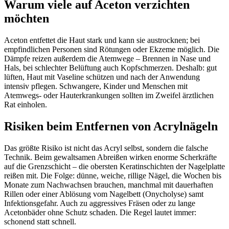
Warum viele auf Aceton verzichten
möchten
Aceton entfettet die Haut stark und kann sie austrocknen; bei
empfindlichen Personen sind Rötungen oder Ekzeme möglich. Die
Dämpfe reizen außerdem die Atemwege – Brennen in Nase und
Hals, bei schlechter Belüftung auch Kopfschmerzen. Deshalb: gut
lüften, Haut mit Vaseline schützen und nach der Anwendung
intensiv pflegen. Schwangere, Kinder und Menschen mit
Atemwegs- oder Hauterkrankungen sollten im Zweifel ärztlichen
Rat einholen.
Risiken beim Entfernen von Acrylnägeln
Das größte Risiko ist nicht das Acryl selbst, sondern die falsche
Technik. Beim gewaltsamen Abreißen wirken enorme Scherkräfte
auf die Grenzschicht – die obersten Keratinschichten der Nagelplatte
reißen mit. Die Folge: dünne, weiche, rillige Nägel, die Wochen bis
Monate zum Nachwachsen brauchen, manchmal mit dauerhaften
Rillen oder einer Ablösung vom Nagelbett (Onycholyse) samt
Infektionsgefahr. Auch zu aggressives Fräsen oder zu lange
Acetonbäder ohne Schutz schaden. Die Regel lautet immer:
schonend statt schnell.