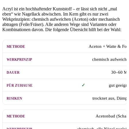
Acryl ist ein hochhaftender Kunststoff – er lässt sich nicht „mal
eben“ wie Nagellack abwischen. Im Kern gibt es nur zwei
Wirkprinzipien: chemisch aufweichen (Aceton) oder mechanisch
abtragen (Feile/Fräser). Alle anderen Wege sind Varianten oder
Kombinationen davon. Die folgende Übersicht hilft bei der Wahl:
METHODE
WIRKPRINZIP
DAUER (ZUHAUSE)
FÜR 
Aceton + Watte & Fol
chemisch aufweiche
30–60 Mi
✓
gut geeign
trocknet aus, Dämp
Acetonbad (Schal