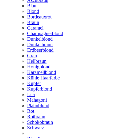
Aschbraun
Blau
Blond
Bordeauxrot
Braun
Caramel
Champagnerblond
Dunkelblond
Dunkelbraun
Erdbeerblond
Grau
Hellbraun
Honigblond
Karamellblond
Kühle Haarfarbe
Kupfer
Kupferblond
Lila
Mahagoni
Platinblond
Rot
Rotbraun
Schokobraun
Schwarz