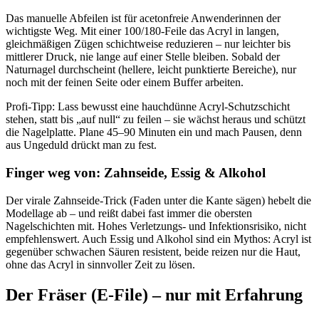
Das manuelle Abfeilen ist für acetonfreie Anwenderinnen der
wichtigste Weg. Mit einer 100/180-Feile das Acryl in langen,
gleichmäßigen Zügen schichtweise reduzieren – nur leichter bis
mittlerer Druck, nie lange auf einer Stelle bleiben. Sobald der
Naturnagel durchscheint (hellere, leicht punktierte Bereiche), nur
noch mit der feinen Seite oder einem Buffer arbeiten.
Profi-Tipp: Lass bewusst eine hauchdünne Acryl-Schutzschicht
stehen, statt bis „auf null“ zu feilen – sie wächst heraus und schützt
die Nagelplatte. Plane 45–90 Minuten ein und mach Pausen, denn
aus Ungeduld drückt man zu fest.
Finger weg von: Zahnseide, Essig & Alkohol
Der virale Zahnseide-Trick (Faden unter die Kante sägen) hebelt die
Modellage ab – und reißt dabei fast immer die obersten
Nagelschichten mit. Hohes Verletzungs- und Infektionsrisiko, nicht
empfehlenswert. Auch Essig und Alkohol sind ein Mythos: Acryl ist
gegenüber schwachen Säuren resistent, beide reizen nur die Haut,
ohne das Acryl in sinnvoller Zeit zu lösen.
Der Fräser (E-File) – nur mit Erfahrung