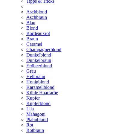
Tipps & Tricks
Aschblond
Aschbraun
Blau
Blond
Bordeauxrot
Braun
Caramel
Champagnerblond
Dunkelblond
Dunkelbraun
Erdbeerblond
Grau
Hellbraun
Honigblond
Karamellblond
Kühle Haarfarbe
Kupfer
Kupferblond
Lila
Mahagoni
Platinblond
Rot
Rotbraun