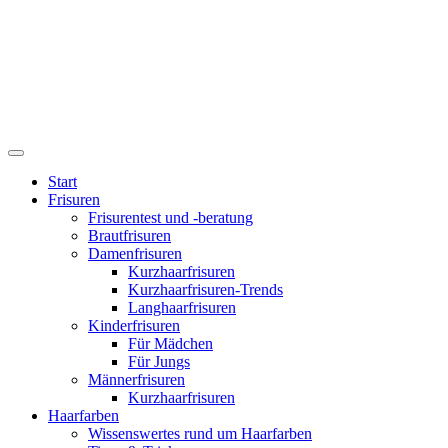
Start
Frisuren
Frisurentest und -beratung
Brautfrisuren
Damenfrisuren
Kurzhaarfrisuren
Kurzhaarfrisuren-Trends
Langhaarfrisuren
Kinderfrisuren
Für Mädchen
Für Jungs
Männerfrisuren
Kurzhaarfrisuren
Haarfarben
Wissenswertes rund um Haarfarben