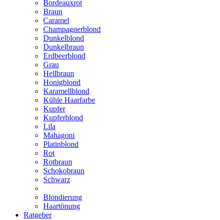
Bordeauxrot
Braun
Caramel
Champagnerblond
Dunkelblond
Dunkelbraun
Erdbeerblond
Grau
Hellbraun
Honigblond
Karamellblond
Kühle Haarfarbe
Kupfer
Kupferblond
Lila
Mahagoni
Platinblond
Rot
Rotbraun
Schokobraun
Schwarz
Blondierung
Haartönung
Ratgeber