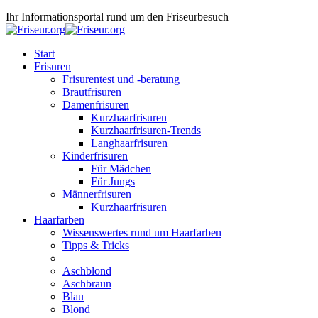
Ihr Informationsportal rund um den Friseurbesuch
Start
Frisuren
Frisurentest und -beratung
Brautfrisuren
Damenfrisuren
Kurzhaarfrisuren
Kurzhaarfrisuren-Trends
Langhaarfrisuren
Kinderfrisuren
Für Mädchen
Für Jungs
Männerfrisuren
Kurzhaarfrisuren
Haarfarben
Wissenswertes rund um Haarfarben
Tipps & Tricks
Aschblond
Aschbraun
Blau
Blond