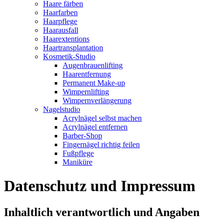
Haare färben
Haarfarben
Haarpflege
Haarausfall
Haarextentions
Haartransplantation
Kosmetik-Studio
Augenbrauenlifting
Haarentfernung
Permanent Make-up
Wimpernlifting
Wimpernverlängerung
Nagelstudio
Acrylnägel selbst machen
Acrylnägel entfernen
Barber-Shop
Fingernägel richtig feilen
Fußpflege
Maniküre
Datenschutz und Impressum
Inhaltlich verantwortlich und Angaben