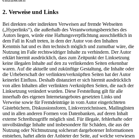
2. Verweise und Links
Bei direkten oder indirekten Verweisen auf fremde Webseiten
(„Hyperlinks“), die außerhalb des Verantwortungsbereiches des
Autors liegen, würde eine Haftungsverpflichtung ausschließlich in
dem Fall in Kraft treten, in dem der Autor von den Inhalten
Kenntnis hat und es ihm technisch möglich und zumutbar wäre, die
Nutzung im Falle rechtswidriger Inhalte zu verhindern. Der Autor
erklärt hiermit ausdrücklich, dass zum Zeitpunkt der Linksetzung
keine illegalen Inhalte auf den zu verlinkenden Seiten erkennbar
waren. Auf die aktuelle und zukünftige Gestaltung, die Inhalte oder
die Urheberschaft der verlinkten/verknüpften Seiten hat der Autor
keinerlei Einfluss. Deshalb distanziert er sich hiermit ausdrücklich
von allen Inhalten aller verlinkten /verknüpften Seiten, die nach der
Linksetzung verändert wurden. Diese Feststellung gilt für alle
innerhalb des eigenen Internetangebotes gesetzten Links und
Verweise sowie für Fremdeinträge in vom Autor eingerichteten
Gästebüchern, Diskussionsforen, Linkverzeichnissen, Mailinglisten
und in allen anderen Formen von Datenbanken, auf deren Inhalt
externe Schreibzugriffe möglich sind. Für illegale, fehlerhafte oder
unvollständige Inhalte und insbesondere für Schäden, die aus der
Nutzung oder Nichtnutzung solcherart dargebotener Informationen
entstehen, haftet allein der Anbieter der Seite, auf welche verwiesen