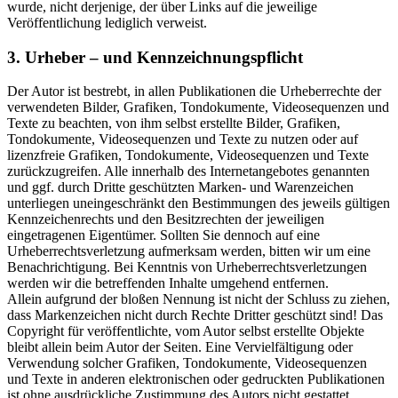
wurde, nicht derjenige, der über Links auf die jeweilige
Veröffentlichung lediglich verweist.
3. Urheber – und Kennzeichnungspflicht
Der Autor ist bestrebt, in allen Publikationen die Urheberrechte der
verwendeten Bilder, Grafiken, Tondokumente, Videosequenzen und
Texte zu beachten, von ihm selbst erstellte Bilder, Grafiken,
Tondokumente, Videosequenzen und Texte zu nutzen oder auf
lizenzfreie Grafiken, Tondokumente, Videosequenzen und Texte
zurückzugreifen. Alle innerhalb des Internetangebotes genannten
und ggf. durch Dritte geschützten Marken- und Warenzeichen
unterliegen uneingeschränkt den Bestimmungen des jeweils gültigen
Kennzeichenrechts und den Besitzrechten der jeweiligen
eingetragenen Eigentümer. Sollten Sie dennoch auf eine
Urheberrechtsverletzung aufmerksam werden, bitten wir um eine
Benachrichtigung. Bei Kenntnis von Urheberrechtsverletzungen
werden wir die betreffenden Inhalte umgehend entfernen.
Allein aufgrund der bloßen Nennung ist nicht der Schluss zu ziehen,
dass Markenzeichen nicht durch Rechte Dritter geschützt sind! Das
Copyright für veröffentlichte, vom Autor selbst erstellte Objekte
bleibt allein beim Autor der Seiten. Eine Vervielfältigung oder
Verwendung solcher Grafiken, Tondokumente, Videosequenzen
und Texte in anderen elektronischen oder gedruckten Publikationen
ist ohne ausdrückliche Zustimmung des Autors nicht gestattet.