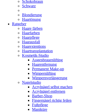
Schokobraun
Schwarz
Blondierung
Haartönung
Ratgeber
Haare färben
Haarfarben
Haarpflege
Haarausfall
Haarextentions
Haartransplantation
Kosmetik-Studio
Augenbrauenlifting
Haarentfernung
Permanent Make-up
Wimpernlifting
Wimpernverlängerung
Nagelstudio
Acrylnägel selbst machen
Acrylnägel entfernen
Barber-Shop
Fingernägel richtig feilen
Fußpflege
Maniküre