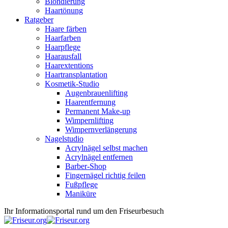
Blondierung
Haartönung
Ratgeber
Haare färben
Haarfarben
Haarpflege
Haarausfall
Haarextentions
Haartransplantation
Kosmetik-Studio
Augenbrauenlifting
Haarentfernung
Permanent Make-up
Wimpernlifting
Wimpernverlängerung
Nagelstudio
Acrylnägel selbst machen
Acrylnägel entfernen
Barber-Shop
Fingernägel richtig feilen
Fußpflege
Maniküre
Ihr Informationsportal rund um den Friseurbesuch