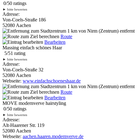
0
/
5
0
ratings
►
bitte bewerten
Adresse:
Von-Coels-Straße 186
52080 Aachen
1 km
von Nirm (Zentrum) entfernt
Route
Bearbeiten
Massing einfach schönes Haar
5
/
5
1
rating
►
bitte bewerten
Adresse:
Von-Coels-Straße 32
52080 Aachen
Webseite:
www.einfachschoeneshaar.de
1 km
von Nirm (Zentrum) entfernt
Route
Bearbeiten
MOVE modernverve hairstyling
0
/
5
0
ratings
►
bitte bewerten
Adresse:
Alt-Haarener Str. 119
52080 Aachen
Webseite:
aachen.haaren.modernverve.de