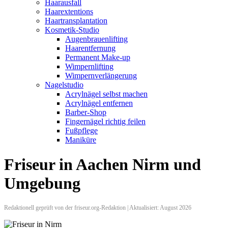
Haarausfall
Haarextentions
Haartransplantation
Kosmetik-Studio
Augenbrauenlifting
Haarentfernung
Permanent Make-up
Wimpernlifting
Wimpernverlängerung
Nagelstudio
Acrylnägel selbst machen
Acrylnägel entfernen
Barber-Shop
Fingernägel richtig feilen
Fußpflege
Maniküre
Friseur in Aachen Nirm und
Umgebung
Redaktionell geprüft von der friseur.org-Redaktion | Aktualisiert: August 2026