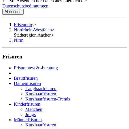
Mit Absenden der Daten akzeptiere ich die
Datenschutzbedingungen
.
Absenden
Friseur.org
>
Nordrhein-Westfalen
>
Städteregion Aachen
>
Nirm
Frisuren
Frisurentest & -beratung
Brautfrisuren
Damenfrisuren
Langhaarfrisuren
Kurzhaarfrisuren
Kurzhaarfrisuren-Trends
Kinderfrisuren
Mädchen
Jungs
Männerfrisuren
Kurzhaarfrisuren