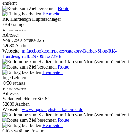
entfernt
Route
Bearbeiten
RK Hairdesign Kupferschläger
0
/
5
0
ratings
►
bitte bewerten
Adresse:
Von-Coels-Straße 225
52080 Aachen
Webseite:
m.facebook.com/pages/category/Barber-Shop/RK-
Hairdesign-283297098527293/
1 km
von Nirm (Zentrum) entfernt
Route
Bearbeiten
Inge Lehnen
0
/
5
0
ratings
►
bitte bewerten
Adresse:
Verlautenheidener Str. 62
52080 Aachen
Webseite:
www.inges-stylistenakademie.de
1 km
von Nirm (Zentrum) entfernt
Route
Bearbeiten
Glückssträhne Friseur