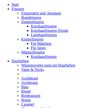
Start
Frisuren
Frisurentest und -beratung
Brautfrisuren
Damenfrisuren
Kurzhaarfrisuren
Kurzhaarfrisuren-Trends
Langhaarfrisuren
Kinderfrisuren
Für Mädchen
Für Jungs
Männerfrisuren
Kurzhaarfrisuren
Haarfarben
Wissenswertes rund um Haarfarben
Tipps & Tricks
Aschblond
Aschbraun
Blau
Blond
Bordeauxrot
Braun
Caramel