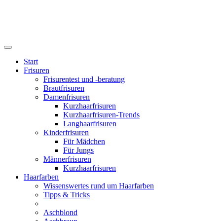
Start
Frisuren
Frisurentest und -beratung
Brautfrisuren
Damenfrisuren
Kurzhaarfrisuren
Kurzhaarfrisuren-Trends
Langhaarfrisuren
Kinderfrisuren
Für Mädchen
Für Jungs
Männerfrisuren
Kurzhaarfrisuren
Haarfarben
Wissenswertes rund um Haarfarben
Tipps & Tricks
Aschblond