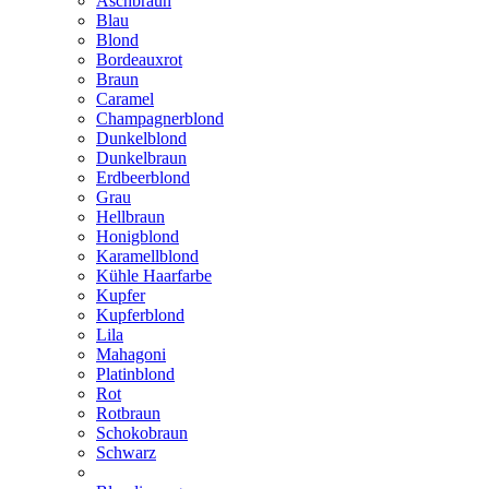
Aschbraun
Blau
Blond
Bordeauxrot
Braun
Caramel
Champagnerblond
Dunkelblond
Dunkelbraun
Erdbeerblond
Grau
Hellbraun
Honigblond
Karamellblond
Kühle Haarfarbe
Kupfer
Kupferblond
Lila
Mahagoni
Platinblond
Rot
Rotbraun
Schokobraun
Schwarz