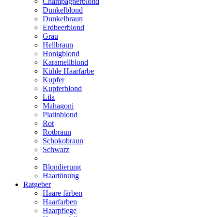
Champagnerblond
Dunkelblond
Dunkelbraun
Erdbeerblond
Grau
Hellbraun
Honigblond
Karamellblond
Kühle Haarfarbe
Kupfer
Kupferblond
Lila
Mahagoni
Platinblond
Rot
Rotbraun
Schokobraun
Schwarz
Blondierung
Haartönung
Ratgeber
Haare färben
Haarfarben
Haarpflege