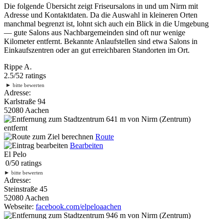
Die folgende Übersicht zeigt Friseursalons in und um Nirm mit
Adresse und Kontaktdaten. Da die Auswahl in kleineren Orten
manchmal begrenzt ist, lohnt sich auch ein Blick in die Umgebung
— gute Salons aus Nachbargemeinden sind oft nur wenige
Kilometer entfernt. Bekannte Anlaufstellen sind etwa Salons in
Einkaufszentren oder an gut erreichbaren Standorten im Ort.
Rippe A.
2.5
/
5
2
ratings
►
bitte bewerten
Adresse:
Karlstraße 94
52080 Aachen
641 m
von Nirm (Zentrum)
entfernt
Route
Bearbeiten
El Pelo
0
/
5
0
ratings
►
bitte bewerten
Adresse:
Steinstraße 45
52080 Aachen
Webseite:
facebook.com/elpeloaachen
946 m
von Nirm (Zentrum)