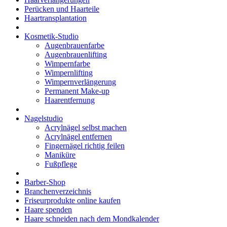
Perücken und Haarteile
Haartransplantation
Kosmetik-Studio
Augenbrauenfarbe
Augenbrauenlifting
Wimpernfarbe
Wimpernlifting
Wimpernverlängerung
Permanent Make-up
Haarentfernung
Nagelstudio
Acrylnägel selbst machen
Acrylnägel entfernen
Fingernägel richtig feilen
Maniküre
Fußpflege
Barber-Shop
Branchenverzeichnis
Friseurprodukte online kaufen
Haare spenden
Haare schneiden nach dem Mondkalender