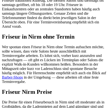
Friseure traditionell Ruhetag. Die meisten Salons sind dienstags bis
samstags geöffnet, oft bis 18 oder 19 Uhr. Friseure in
Einkaufszentren oder an zentralen Standorten haben häufig auch
samstags längere Öffnungszeiten. Genaue Zeiten und die
Telefonnummer findest du direkt beim jeweiligen Salon in der
Übersicht oben. Für eine Terminvereinbarung empfiehlt sich ein
Anruf vorab.
Friseur in Nirm ohne Termin
Wer spontan einen Friseur in Nirm ohne Termin aufsuchen möchte,
sollte wissen, dass viele Salons heute ausschließlich mit
Terminvergabe arbeiten. Es lohnt sich, vorher kurz anzurufen und
nachzufragen — oft gibt es Lücken im Terminplan oder Salons die
explizit Walk-in-Kunden willkommen heißen. Besonders in der
Mittagszeit oder kurz vor Ladenschluss sind spontane Besuche
häufig möglich. Für Herrenschnitte empfiehlt sich auch ein Blick auf
Barber-Shops
in der Umgebung — diese arbeiten oft ohne feste
Terminvergabe.
Friseur Nirm Preise
Die Preise für einen Friseurbesuch in Nirm sind oft moderater als in
Großstädten, da die Ladenmieten auf dem Land günstiger sind und