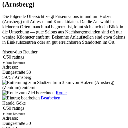
(Arnsberg)
Die folgende Übersicht zeigt Friseursalons in und um Holzen
(Arnsberg) mit Adresse und Kontaktdaten. Da die Auswahl in
kleineren Orten manchmal begrenzt ist, lohnt sich auch ein Blick in
die Umgebung — gute Salons aus Nachbargemeinden sind oft nur
wenige Kilometer entfernt. Bekannte Anlaufstellen sind etwa Salons
in Einkaufszentren oder an gut erreichbaren Standorten im Ort.
friseur-duo Reuther
0
/
5
0
ratings
►
bitte bewerten
Adresse:
Dungestraße 53
59757 Arnsberg
3 km
von Holzen (Arnsberg)
(Zentrum) entfernt
Route
Bearbeiten
Harald Göke
0
/
5
0
ratings
►
bitte bewerten
Adresse:
Dungestraße 30