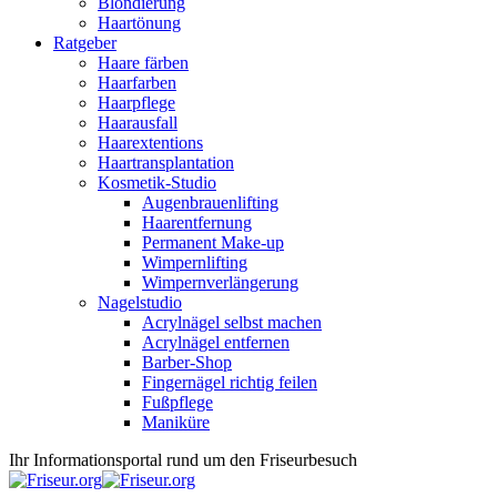
Blondierung
Haartönung
Ratgeber
Haare färben
Haarfarben
Haarpflege
Haarausfall
Haarextentions
Haartransplantation
Kosmetik-Studio
Augenbrauenlifting
Haarentfernung
Permanent Make-up
Wimpernlifting
Wimpernverlängerung
Nagelstudio
Acrylnägel selbst machen
Acrylnägel entfernen
Barber-Shop
Fingernägel richtig feilen
Fußpflege
Maniküre
Ihr Informationsportal rund um den Friseurbesuch