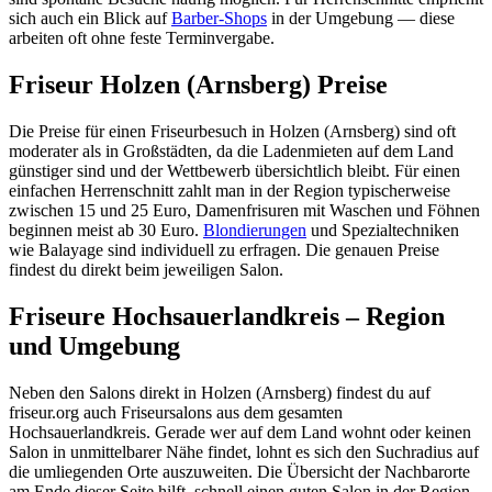
sich auch ein Blick auf
Barber-Shops
in der Umgebung — diese
arbeiten oft ohne feste Terminvergabe.
Friseur Holzen (Arnsberg) Preise
Die Preise für einen Friseurbesuch in Holzen (Arnsberg) sind oft
moderater als in Großstädten, da die Ladenmieten auf dem Land
günstiger sind und der Wettbewerb übersichtlich bleibt. Für einen
einfachen Herrenschnitt zahlt man in der Region typischerweise
zwischen 15 und 25 Euro, Damenfrisuren mit Waschen und Föhnen
beginnen meist ab 30 Euro.
Blondierungen
und Spezialtechniken
wie Balayage sind individuell zu erfragen. Die genauen Preise
findest du direkt beim jeweiligen Salon.
Friseure Hochsauerlandkreis – Region
und Umgebung
Neben den Salons direkt in Holzen (Arnsberg) findest du auf
friseur.org auch Friseursalons aus dem gesamten
Hochsauerlandkreis. Gerade wer auf dem Land wohnt oder keinen
Salon in unmittelbarer Nähe findet, lohnt es sich den Suchradius auf
die umliegenden Orte auszuweiten. Die Übersicht der Nachbarorte
am Ende dieser Seite hilft, schnell einen guten Salon in der Region