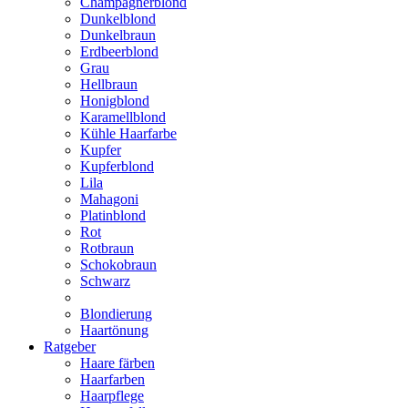
Champagnerblond
Dunkelblond
Dunkelbraun
Erdbeerblond
Grau
Hellbraun
Honigblond
Karamellblond
Kühle Haarfarbe
Kupfer
Kupferblond
Lila
Mahagoni
Platinblond
Rot
Rotbraun
Schokobraun
Schwarz
Blondierung
Haartönung
Ratgeber
Haare färben
Haarfarben
Haarpflege