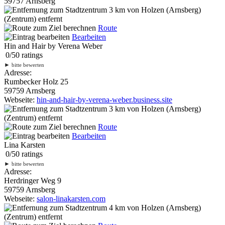
59757 Arnsberg
3 km
von Holzen (Arnsberg)
(Zentrum) entfernt
Route
Bearbeiten
Hin and Hair by Verena Weber
0
/
5
0
ratings
►
bitte bewerten
Adresse:
Rumbecker Holz 25
59759 Arnsberg
Webseite:
hin-and-hair-by-verena-weber.business.site
3 km
von Holzen (Arnsberg)
(Zentrum) entfernt
Route
Bearbeiten
Lina Karsten
0
/
5
0
ratings
►
bitte bewerten
Adresse:
Herdringer Weg 9
59759 Arnsberg
Webseite:
salon-linakarsten.com
4 km
von Holzen (Arnsberg)
(Zentrum) entfernt