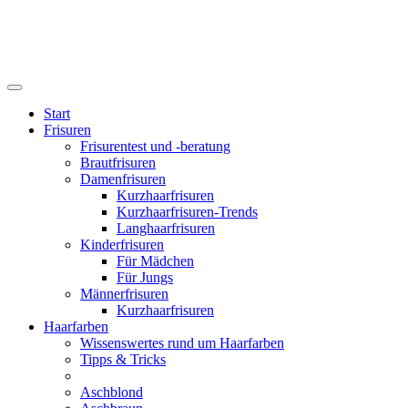
Start
Frisuren
Frisurentest und -beratung
Brautfrisuren
Damenfrisuren
Kurzhaarfrisuren
Kurzhaarfrisuren-Trends
Langhaarfrisuren
Kinderfrisuren
Für Mädchen
Für Jungs
Männerfrisuren
Kurzhaarfrisuren
Haarfarben
Wissenswertes rund um Haarfarben
Tipps & Tricks
Aschblond