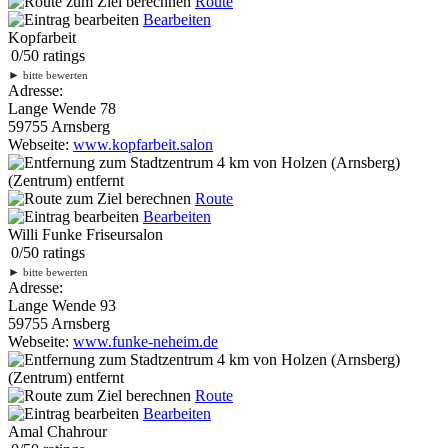
Route
Bearbeiten
Kopfarbeit
0
/
5
0
ratings
►
bitte bewerten
Adresse:
Lange Wende 78
59755 Arnsberg
Webseite:
www.kopfarbeit.salon
4 km
von Holzen (Arnsberg)
(Zentrum) entfernt
Route
Bearbeiten
Willi Funke Friseursalon
0
/
5
0
ratings
►
bitte bewerten
Adresse:
Lange Wende 93
59755 Arnsberg
Webseite:
www.funke-neheim.de
4 km
von Holzen (Arnsberg)
(Zentrum) entfernt
Route
Bearbeiten
Amal Chahrour