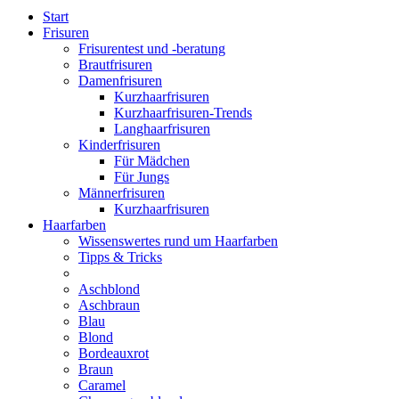
Start
Frisuren
Frisurentest und -beratung
Brautfrisuren
Damenfrisuren
Kurzhaarfrisuren
Kurzhaarfrisuren-Trends
Langhaarfrisuren
Kinderfrisuren
Für Mädchen
Für Jungs
Männerfrisuren
Kurzhaarfrisuren
Haarfarben
Wissenswertes rund um Haarfarben
Tipps & Tricks
Aschblond
Aschbraun
Blau
Blond
Bordeauxrot
Braun
Caramel