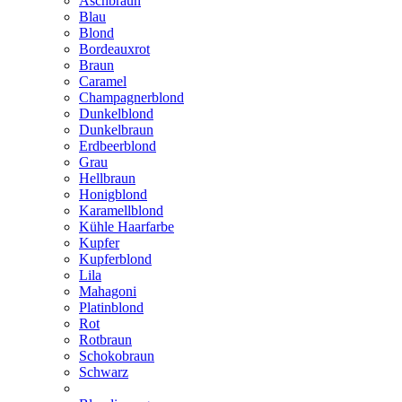
Aschbraun
Blau
Blond
Bordeauxrot
Braun
Caramel
Champagnerblond
Dunkelblond
Dunkelbraun
Erdbeerblond
Grau
Hellbraun
Honigblond
Karamellblond
Kühle Haarfarbe
Kupfer
Kupferblond
Lila
Mahagoni
Platinblond
Rot
Rotbraun
Schokobraun
Schwarz