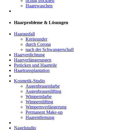
richtig trocknen
Haarewaschen
Haarprobleme & Lösungen
Haarausfall
Kreisrunder
durch Corona
nach der Schwangerschaft
Haarverdichtung
Haarverlängerungen
Perücken und Haarteile
Haartransplantation
Kosmetik-Studio
Augenbrauenfarbe
Augenbrauenlifting
Wimpernfarbe
Wimpernlifting
Wimpernverlängerung
Permanent Make-up
Haarentfernung
Nagelstudio