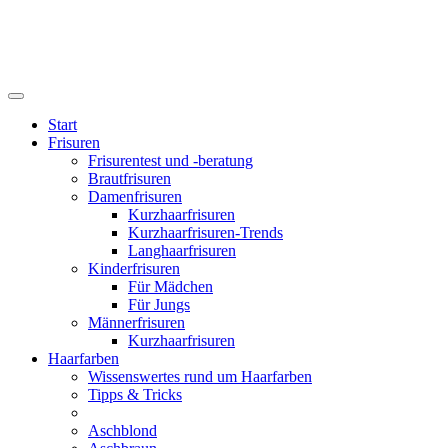
Start
Frisuren
Frisurentest und -beratung
Brautfrisuren
Damenfrisuren
Kurzhaarfrisuren
Kurzhaarfrisuren-Trends
Langhaarfrisuren
Kinderfrisuren
Für Mädchen
Für Jungs
Männerfrisuren
Kurzhaarfrisuren
Haarfarben
Wissenswertes rund um Haarfarben
Tipps & Tricks
Aschblond