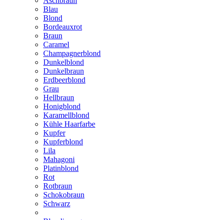
Aschbraun
Blau
Blond
Bordeauxrot
Braun
Caramel
Champagnerblond
Dunkelblond
Dunkelbraun
Erdbeerblond
Grau
Hellbraun
Honigblond
Karamellblond
Kühle Haarfarbe
Kupfer
Kupferblond
Lila
Mahagoni
Platinblond
Rot
Rotbraun
Schokobraun
Schwarz