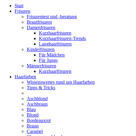
Start
Frisuren
Frisurentest und -beratung
Brautfrisuren
Damenfrisuren
Kurzhaarfrisuren
Kurzhaarfrisuren-Trends
Langhaarfrisuren
Kinderfrisuren
Für Mädchen
Für Jungs
Männerfrisuren
Kurzhaarfrisuren
Haarfarben
Wissenswertes rund um Haarfarben
Tipps & Tricks
Aschblond
Aschbraun
Blau
Blond
Bordeauxrot
Braun
Caramel