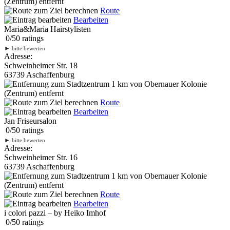
(Zentrum) entfernt
Route
Bearbeiten
Maria&Maria Hairstylisten
0
/
5
0
ratings
►
bitte bewerten
Adresse:
Schweinheimer Str. 18
63739 Aschaffenburg
1 km
von Obernauer Kolonie
(Zentrum) entfernt
Route
Bearbeiten
Jan Friseursalon
0
/
5
0
ratings
►
bitte bewerten
Adresse:
Schweinheimer Str. 16
63739 Aschaffenburg
1 km
von Obernauer Kolonie
(Zentrum) entfernt
Route
Bearbeiten
i colori pazzi – by Heiko Imhof
0
/
5
0
ratings