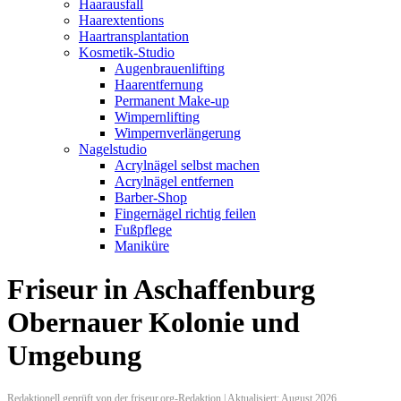
Haarausfall
Haarextentions
Haartransplantation
Kosmetik-Studio
Augenbrauenlifting
Haarentfernung
Permanent Make-up
Wimpernlifting
Wimpernverlängerung
Nagelstudio
Acrylnägel selbst machen
Acrylnägel entfernen
Barber-Shop
Fingernägel richtig feilen
Fußpflege
Maniküre
Friseur in Aschaffenburg
Obernauer Kolonie und
Umgebung
Redaktionell geprüft von der friseur.org-Redaktion | Aktualisiert: August 2026