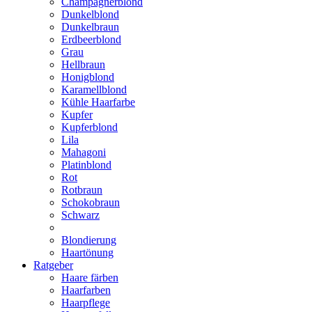
Champagnerblond
Dunkelblond
Dunkelbraun
Erdbeerblond
Grau
Hellbraun
Honigblond
Karamellblond
Kühle Haarfarbe
Kupfer
Kupferblond
Lila
Mahagoni
Platinblond
Rot
Rotbraun
Schokobraun
Schwarz
Blondierung
Haartönung
Ratgeber
Haare färben
Haarfarben
Haarpflege