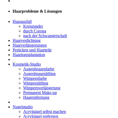
Haarprobleme & Lösungen
Haarausfall
Kreisrunder
durch Corona
nach der Schwangerschaft
Haarverdichtung
Haarverlängerungen
Perücken und Haarteile
Haartransplantation
Kosmetik-Studio
Augenbrauenfarbe
Augenbrauenlifting
Wimpernfarbe
Wimpernlifting
Wimpernverlängerung
Permanent Make-up
Haarentfernung
Nagelstudio
Acrylnägel selbst machen
Acrylnägel entfernen