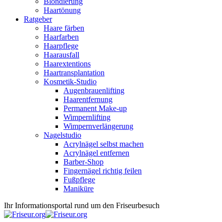
Blondierung
Haartönung
Ratgeber
Haare färben
Haarfarben
Haarpflege
Haarausfall
Haarextentions
Haartransplantation
Kosmetik-Studio
Augenbrauenlifting
Haarentfernung
Permanent Make-up
Wimpernlifting
Wimpernverlängerung
Nagelstudio
Acrylnägel selbst machen
Acrylnägel entfernen
Barber-Shop
Fingernägel richtig feilen
Fußpflege
Maniküre
Ihr Informationsportal rund um den Friseurbesuch