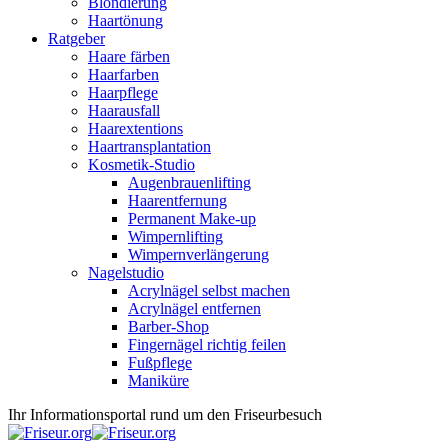
Blondierung
Haartönung
Ratgeber
Haare färben
Haarfarben
Haarpflege
Haarausfall
Haarextentions
Haartransplantation
Kosmetik-Studio
Augenbrauenlifting
Haarentfernung
Permanent Make-up
Wimpernlifting
Wimpernverlängerung
Nagelstudio
Acrylnägel selbst machen
Acrylnägel entfernen
Barber-Shop
Fingernägel richtig feilen
Fußpflege
Maniküre
Ihr Informationsportal rund um den Friseurbesuch