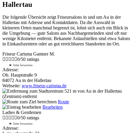
Hallertau
Die folgende Übersicht zeigt Friseursalons in und um Au in der
Hallertau mit Adresse und Kontaktdaten. Da die Auswahl in
kleineren Orten manchmal begrenzt ist, lohnt sich auch ein Blick in
die Umgebung — gute Salons aus Nachbargemeinden sind oft nur
wenige Kilometer entfernt. Bekannte Anlaufstellen sind etwa Salons
in Einkaufszentren oder an gut erreichbaren Standorten im Ort.
Friseur Carisma Gantner M.
0
/
5
0
ratings
►
bitte bewerten
Adresse:
Ob. Hauptstraße 9
84072 Au in der Hallertau
Webseite:
www.friseur-carisma.de
521 m
von Au in der Hallertau
(Zentrum) entfernt
Route
Bearbeiten
Ladies & Gentlemen
0
/
5
0
ratings
►
bitte bewerten
Adresse: