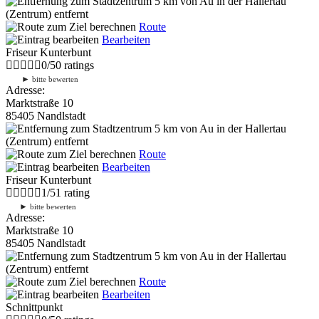
5 km
von Au in der Hallertau
(Zentrum) entfernt
Route
Bearbeiten
Friseur Kunterbunt
0
/
5
0
ratings
►
bitte bewerten
Adresse:
Marktstraße 10
85405 Nandlstadt
5 km
von Au in der Hallertau
(Zentrum) entfernt
Route
Bearbeiten
Friseur Kunterbunt
1
/
5
1
rating
►
bitte bewerten
Adresse:
Marktstraße 10
85405 Nandlstadt
5 km
von Au in der Hallertau
(Zentrum) entfernt
Route
Bearbeiten
Schnittpunkt