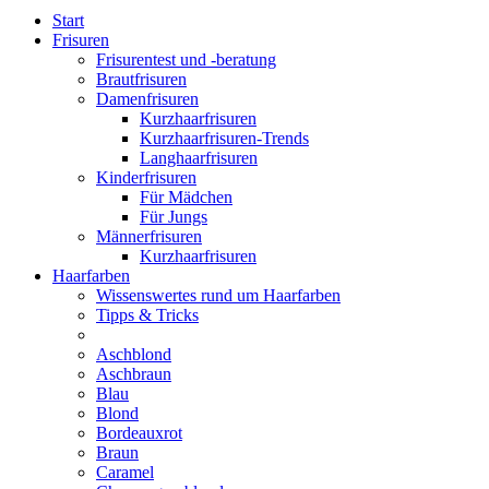
Start
Frisuren
Frisurentest und -beratung
Brautfrisuren
Damenfrisuren
Kurzhaarfrisuren
Kurzhaarfrisuren-Trends
Langhaarfrisuren
Kinderfrisuren
Für Mädchen
Für Jungs
Männerfrisuren
Kurzhaarfrisuren
Haarfarben
Wissenswertes rund um Haarfarben
Tipps & Tricks
Aschblond
Aschbraun
Blau
Blond
Bordeauxrot
Braun
Caramel