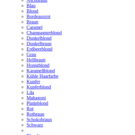
Aschbraun
Blau
Blond
Bordeauxrot
Braun
Caramel
Champagnerblond
Dunkelblond
Dunkelbraun
Erdbeerblond
Grau
Hellbraun
Honigblond
Karamellblond
Kühle Haarfarbe
Kupfer
Kupferblond
Lila
Mahagoni
Platinblond
Rot
Rotbraun
Schokobraun
Schwarz