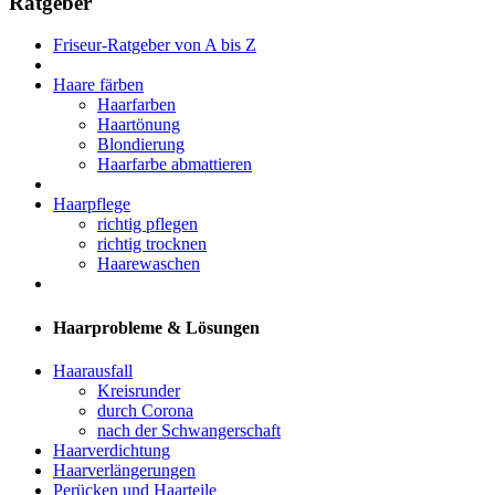
Ratgeber
Friseur-Ratgeber von A bis Z
Haare färben
Haarfarben
Haartönung
Blondierung
Haarfarbe abmattieren
Haarpflege
richtig pflegen
richtig trocknen
Haarewaschen
Haarprobleme & Lösungen
Haarausfall
Kreisrunder
durch Corona
nach der Schwangerschaft
Haarverdichtung
Haarverlängerungen
Perücken und Haarteile