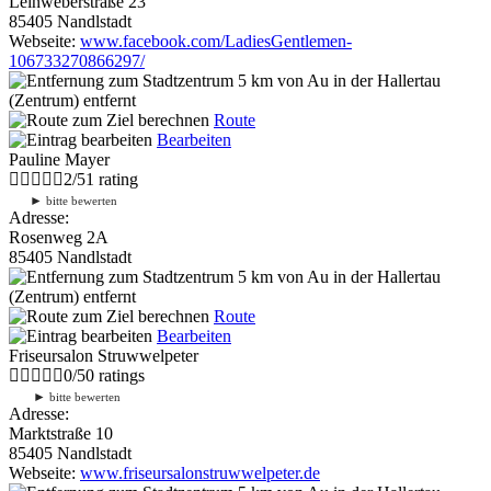
Leinweberstraße 23
85405 Nandlstadt
Webseite:
www.facebook.com/LadiesGentlemen-
106733270866297/
5 km
von Au in der Hallertau
(Zentrum) entfernt
Route
Bearbeiten
Pauline Mayer
2
/
5
1
rating
►
bitte bewerten
Adresse:
Rosenweg 2A
85405 Nandlstadt
5 km
von Au in der Hallertau
(Zentrum) entfernt
Route
Bearbeiten
Friseursalon Struwwelpeter
0
/
5
0
ratings
►
bitte bewerten
Adresse:
Marktstraße 10
85405 Nandlstadt
Webseite:
www.friseursalonstruwwelpeter.de