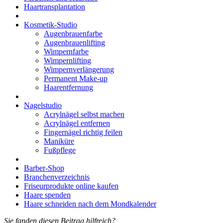
Haartransplantation
Kosmetik-Studio
Augenbrauenfarbe
Augenbrauenlifting
Wimpernfarbe
Wimpernlifting
Wimpernverlängerung
Permanent Make-up
Haarentfernung
Nagelstudio
Acrylnägel selbst machen
Acrylnägel entfernen
Fingernägel richtig feilen
Maniküre
Fußpflege
Barber-Shop
Branchenverzeichnis
Friseurprodukte online kaufen
Haare spenden
Haare schneiden nach dem Mondkalender
Sie fanden diesen Beitrag hilfreich?