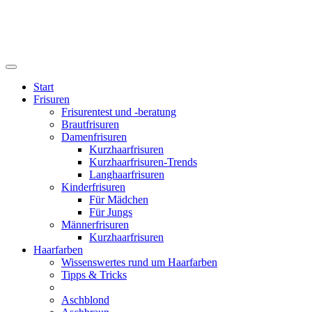
Start
Frisuren
Frisurentest und -beratung
Brautfrisuren
Damenfrisuren
Kurzhaarfrisuren
Kurzhaarfrisuren-Trends
Langhaarfrisuren
Kinderfrisuren
Für Mädchen
Für Jungs
Männerfrisuren
Kurzhaarfrisuren
Haarfarben
Wissenswertes rund um Haarfarben
Tipps & Tricks
Aschblond