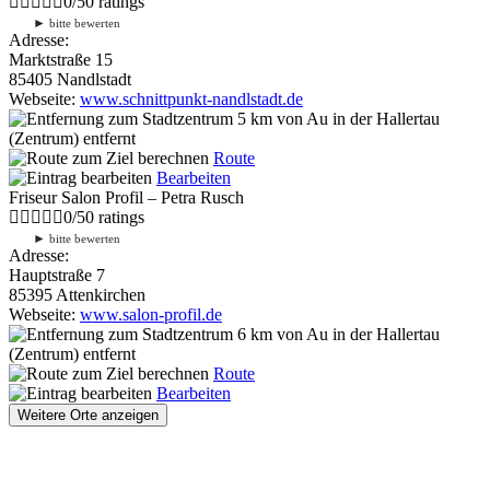
0
/
5
0
ratings
►
bitte bewerten
Adresse:
Marktstraße 15
85405 Nandlstadt
Webseite:
www.schnittpunkt-nandlstadt.de
5 km
von Au in der Hallertau
(Zentrum) entfernt
Route
Bearbeiten
Friseur Salon Profil – Petra Rusch
0
/
5
0
ratings
►
bitte bewerten
Adresse:
Hauptstraße 7
85395 Attenkirchen
Webseite:
www.salon-profil.de
6 km
von Au in der Hallertau
(Zentrum) entfernt
Route
Bearbeiten
Weitere Orte anzeigen