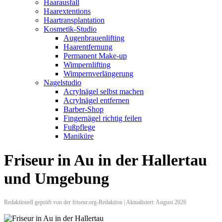
Haarausfall
Haarextentions
Haartransplantation
Kosmetik-Studio
Augenbrauenlifting
Haarentfernung
Permanent Make-up
Wimpernlifting
Wimpernverlängerung
Nagelstudio
Acrylnägel selbst machen
Acrylnägel entfernen
Barber-Shop
Fingernägel richtig feilen
Fußpflege
Maniküre
Friseur in Au in der Hallertau
und Umgebung
Redaktionell geprüft von der friseur.org-Redaktion | Aktualisiert: August 2026