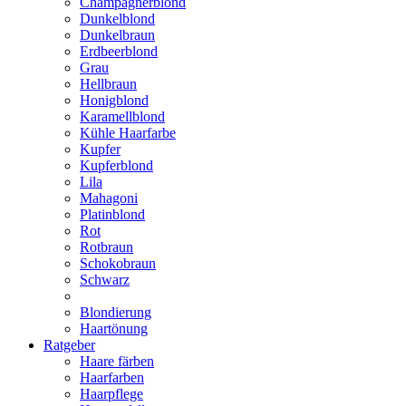
Champagnerblond
Dunkelblond
Dunkelbraun
Erdbeerblond
Grau
Hellbraun
Honigblond
Karamellblond
Kühle Haarfarbe
Kupfer
Kupferblond
Lila
Mahagoni
Platinblond
Rot
Rotbraun
Schokobraun
Schwarz
Blondierung
Haartönung
Ratgeber
Haare färben
Haarfarben
Haarpflege