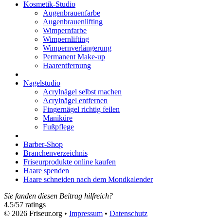
Kosmetik-Studio
Augenbrauenfarbe
Augenbrauenlifting
Wimpernfarbe
Wimpernlifting
Wimpernverlängerung
Permanent Make-up
Haarentfernung
Nagelstudio
Acrylnägel selbst machen
Acrylnägel entfernen
Fingernägel richtig feilen
Maniküre
Fußpflege
Barber-Shop
Branchenverzeichnis
Friseurprodukte online kaufen
Haare spenden
Haare schneiden nach dem Mondkalender
Sie fanden diesen Beitrag hilfreich?
4.5
/
5
7
ratings
© 2026 Friseur.org •
Impressum
•
Datenschutz