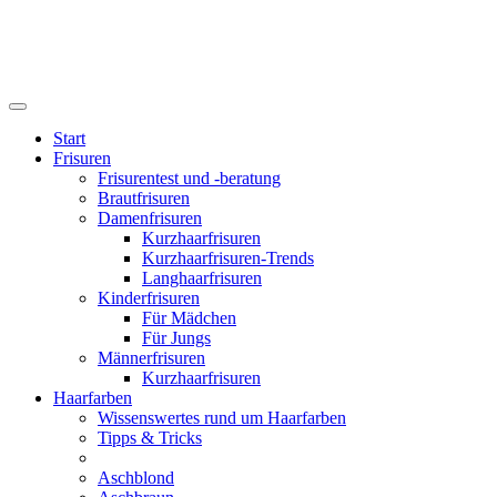
Start
Frisuren
Frisurentest und -beratung
Brautfrisuren
Damenfrisuren
Kurzhaarfrisuren
Kurzhaarfrisuren-Trends
Langhaarfrisuren
Kinderfrisuren
Für Mädchen
Für Jungs
Männerfrisuren
Kurzhaarfrisuren
Haarfarben
Wissenswertes rund um Haarfarben
Tipps & Tricks
Aschblond