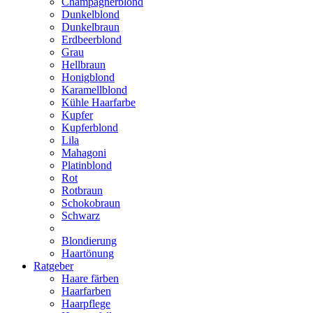
Champagnerblond
Dunkelblond
Dunkelbraun
Erdbeerblond
Grau
Hellbraun
Honigblond
Karamellblond
Kühle Haarfarbe
Kupfer
Kupferblond
Lila
Mahagoni
Platinblond
Rot
Rotbraun
Schokobraun
Schwarz
Blondierung
Haartönung
Ratgeber
Haare färben
Haarfarben
Haarpflege