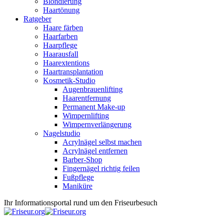
Blondierung
Haartönung
Ratgeber
Haare färben
Haarfarben
Haarpflege
Haarausfall
Haarextentions
Haartransplantation
Kosmetik-Studio
Augenbrauenlifting
Haarentfernung
Permanent Make-up
Wimpernlifting
Wimpernverlängerung
Nagelstudio
Acrylnägel selbst machen
Acrylnägel entfernen
Barber-Shop
Fingernägel richtig feilen
Fußpflege
Maniküre
Ihr Informationsportal rund um den Friseurbesuch