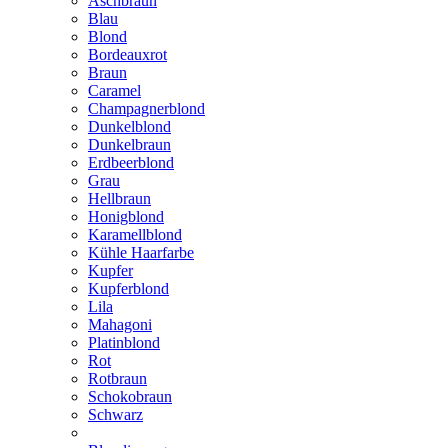
Aschbraun
Blau
Blond
Bordeauxrot
Braun
Caramel
Champagnerblond
Dunkelblond
Dunkelbraun
Erdbeerblond
Grau
Hellbraun
Honigblond
Karamellblond
Kühle Haarfarbe
Kupfer
Kupferblond
Lila
Mahagoni
Platinblond
Rot
Rotbraun
Schokobraun
Schwarz