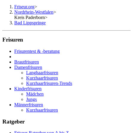
Friseur.org
>
Nordrhein-Westfalen
>
Kreis Paderborn
>
Bad Lippspringe
Frisuren
Frisurentest & -beratung
Brautfrisuren
Damenfrisuren
Langhaarfrisuren
Kurzhaarfrisuren
Kurzhaarfrisuren-Trends
Kinderfrisuren
Mädchen
Jungs
Männerfrisuren
Kurzhaarfrisuren
Ratgeber
Friseur-Ratgeber von A bis Z