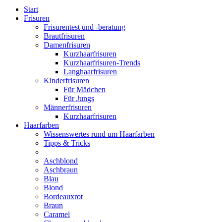
Start
Frisuren
Frisurentest und -beratung
Brautfrisuren
Damenfrisuren
Kurzhaarfrisuren
Kurzhaarfrisuren-Trends
Langhaarfrisuren
Kinderfrisuren
Für Mädchen
Für Jungs
Männerfrisuren
Kurzhaarfrisuren
Haarfarben
Wissenswertes rund um Haarfarben
Tipps & Tricks
Aschblond
Aschbraun
Blau
Blond
Bordeauxrot
Braun
Caramel