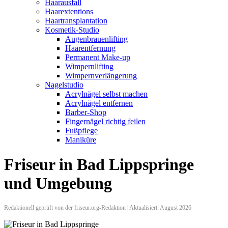
Haarausfall
Haarextentions
Haartransplantation
Kosmetik-Studio
Augenbrauenlifting
Haarentfernung
Permanent Make-up
Wimpernlifting
Wimpernverlängerung
Nagelstudio
Acrylnägel selbst machen
Acrylnägel entfernen
Barber-Shop
Fingernägel richtig feilen
Fußpflege
Maniküre
Friseur in Bad Lippspringe
und Umgebung
Redaktionell geprüft von der friseur.org-Redaktion | Aktualisiert: August 2026