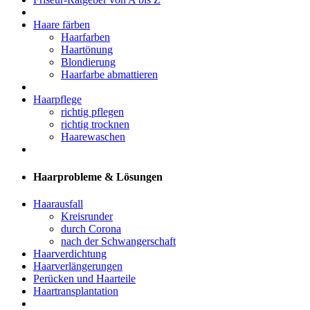
Haare färben
Haarfarben
Haartönung
Blondierung
Haarfarbe abmattieren
Haarpflege
richtig pflegen
richtig trocknen
Haarewaschen
Haarprobleme & Lösungen
Haarausfall
Kreisrunder
durch Corona
nach der Schwangerschaft
Haarverdichtung
Haarverlängerungen
Perücken und Haarteile
Haartransplantation