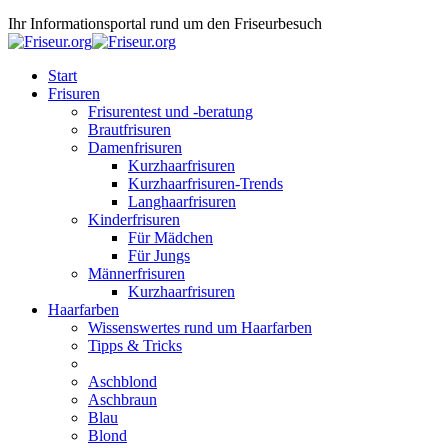
Ihr Informationsportal rund um den Friseurbesuch
Start
Frisuren
Frisurentest und -beratung
Brautfrisuren
Damenfrisuren
Kurzhaarfrisuren
Kurzhaarfrisuren-Trends
Langhaarfrisuren
Kinderfrisuren
Für Mädchen
Für Jungs
Männerfrisuren
Kurzhaarfrisuren
Haarfarben
Wissenswertes rund um Haarfarben
Tipps & Tricks
Aschblond
Aschbraun
Blau
Blond