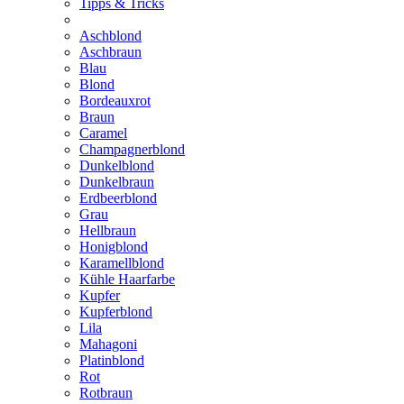
Tipps & Tricks
Aschblond
Aschbraun
Blau
Blond
Bordeauxrot
Braun
Caramel
Champagnerblond
Dunkelblond
Dunkelbraun
Erdbeerblond
Grau
Hellbraun
Honigblond
Karamellblond
Kühle Haarfarbe
Kupfer
Kupferblond
Lila
Mahagoni
Platinblond
Rot
Rotbraun