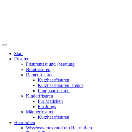
Start
Frisuren
Frisurentest und -beratung
Brautfrisuren
Damenfrisuren
Kurzhaarfrisuren
Kurzhaarfrisuren-Trends
Langhaarfrisuren
Kinderfrisuren
Für Mädchen
Für Jungs
Männerfrisuren
Kurzhaarfrisuren
Haarfarben
Wissenswertes rund um Haarfarben