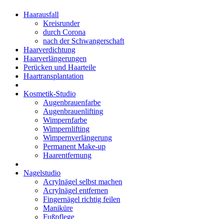
Haarausfall
Kreisrunder
durch Corona
nach der Schwangerschaft
Haarverdichtung
Haarverlängerungen
Perücken und Haarteile
Haartransplantation
Kosmetik-Studio
Augenbrauenfarbe
Augenbrauenlifting
Wimpernfarbe
Wimpernlifting
Wimpernverlängerung
Permanent Make-up
Haarentfernung
Nagelstudio
Acrylnägel selbst machen
Acrylnägel entfernen
Fingernägel richtig feilen
Maniküre
Fußpflege