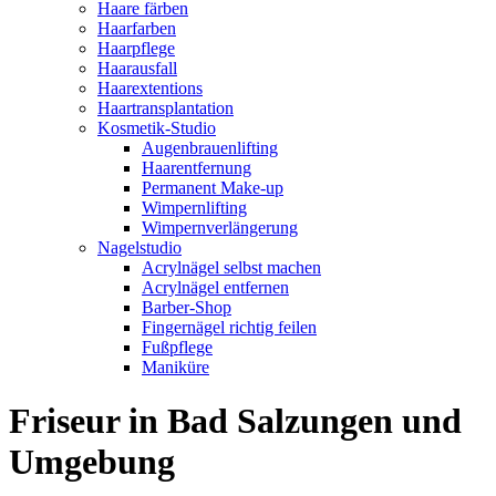
Haare färben
Haarfarben
Haarpflege
Haarausfall
Haarextentions
Haartransplantation
Kosmetik-Studio
Augenbrauenlifting
Haarentfernung
Permanent Make-up
Wimpernlifting
Wimpernverlängerung
Nagelstudio
Acrylnägel selbst machen
Acrylnägel entfernen
Barber-Shop
Fingernägel richtig feilen
Fußpflege
Maniküre
Friseur in Bad Salzungen und
Umgebung