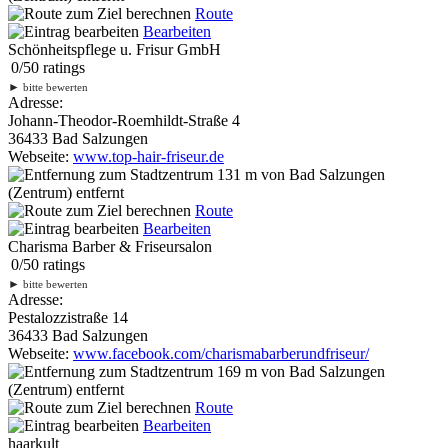
Route
Bearbeiten
Schönheitspflege u. Frisur GmbH
0
/
5
0
ratings
►
bitte bewerten
Adresse:
Johann-Theodor-Roemhildt-Straße 4
36433 Bad Salzungen
Webseite:
www.top-hair-friseur.de
131 m
von Bad Salzungen
(Zentrum) entfernt
Route
Bearbeiten
Charisma Barber & Friseursalon
0
/
5
0
ratings
►
bitte bewerten
Adresse:
Pestalozzistraße 14
36433 Bad Salzungen
Webseite:
www.facebook.com/charismabarberundfriseur/
169 m
von Bad Salzungen
(Zentrum) entfernt
Route
Bearbeiten
haarkult