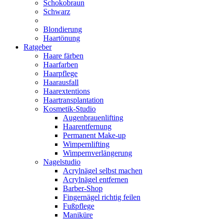
Schokobraun
Schwarz
Blondierung
Haartönung
Ratgeber
Haare färben
Haarfarben
Haarpflege
Haarausfall
Haarextentions
Haartransplantation
Kosmetik-Studio
Augenbrauenlifting
Haarentfernung
Permanent Make-up
Wimpernlifting
Wimpernverlängerung
Nagelstudio
Acrylnägel selbst machen
Acrylnägel entfernen
Barber-Shop
Fingernägel richtig feilen
Fußpflege
Maniküre