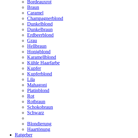
Bordeauxrot
Braun
Caramel
Champagnerblond
Dunkelblond
Dunkelbraun
Erdbeerblond
Grau
Hellbraun
Honigblond
Karamellblond
Kühle Haarfarbe
Kupfer
Kupferblond
Lila
Mahagoni
Platinblond
Rot
Rotbraun
Schokobraun
Schwarz
Blondierung
Haartönung
Ratgeber