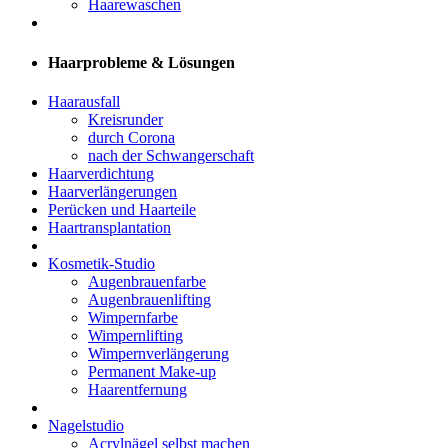
Haarewaschen
Haarprobleme & Lösungen
Haarausfall
Kreisrunder
durch Corona
nach der Schwangerschaft
Haarverdichtung
Haarverlängerungen
Perücken und Haarteile
Haartransplantation
Kosmetik-Studio
Augenbrauenfarbe
Augenbrauenlifting
Wimpernfarbe
Wimpernlifting
Wimpernverlängerung
Permanent Make-up
Haarentfernung
Nagelstudio
Acrylnägel selbst machen