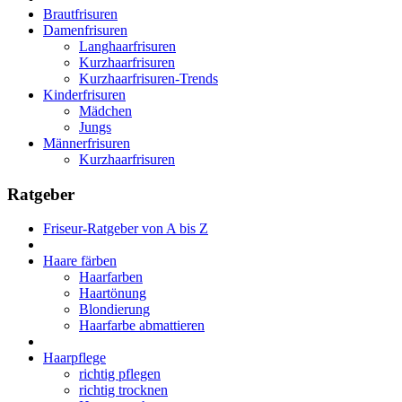
Brautfrisuren
Damenfrisuren
Langhaarfrisuren
Kurzhaarfrisuren
Kurzhaarfrisuren-Trends
Kinderfrisuren
Mädchen
Jungs
Männerfrisuren
Kurzhaarfrisuren
Ratgeber
Friseur-Ratgeber von A bis Z
Haare färben
Haarfarben
Haartönung
Blondierung
Haarfarbe abmattieren
Haarpflege
richtig pflegen
richtig trocknen