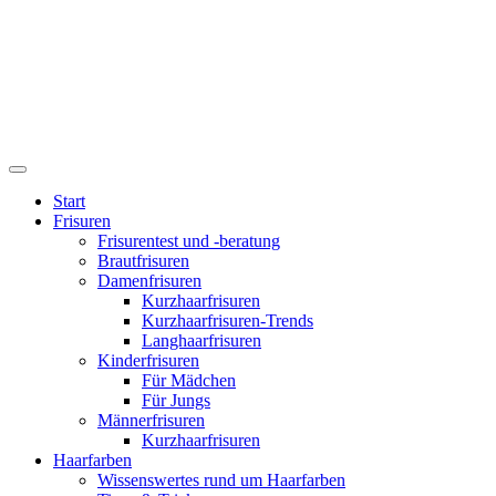
Start
Frisuren
Frisurentest und -beratung
Brautfrisuren
Damenfrisuren
Kurzhaarfrisuren
Kurzhaarfrisuren-Trends
Langhaarfrisuren
Kinderfrisuren
Für Mädchen
Für Jungs
Männerfrisuren
Kurzhaarfrisuren
Haarfarben
Wissenswertes rund um Haarfarben