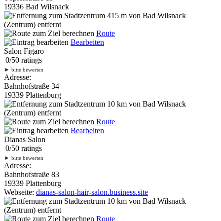
19336 Bad Wilsnack
415 m
von Bad Wilsnack
(Zentrum) entfernt
Route
Bearbeiten
Salon Figaro
0
/
5
0
ratings
►
bitte bewerten
Adresse:
Bahnhofstraße 34
19339 Plattenburg
10 km
von Bad Wilsnack
(Zentrum) entfernt
Route
Bearbeiten
Dianas Salon
0
/
5
0
ratings
►
bitte bewerten
Adresse:
Bahnhofstraße 83
19339 Plattenburg
Webseite:
dianas-salon-hair-salon.business.site
10 km
von Bad Wilsnack
(Zentrum) entfernt
Route