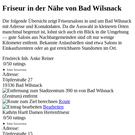
Friseur in der Nähe von Bad Wilsnack
Die folgende Übersicht zeigt Friseursalons in und um Bad Wilsnack
mit Adresse und Kontaktdaten. Da die Auswahl in kleineren Orten
manchmal begrenzt ist, lohnt sich auch ein Blick in die Umgebung
— gute Salons aus Nachbargemeinden sind oft nur wenige
Kilometer entfernt. Bekannte Anlaufstellen sind etwa Salons in
Einkaufszentren oder an gut erreichbaren Standorten im Ort.
Frisöreck Inh. Anke Reiser
0
/
5
0
ratings
►
bitte bewerten
Adresse:
Töpferstraße 27
19336 Bad Wilsnack
390 m
von Bad Wilsnack
(Zentrum) entfernt
Route
Bearbeiten
Kathrin Hartl Damen Herrenfriseur
0
/
5
0
ratings
►
bitte bewerten
Adresse:
Töpferstraße 15