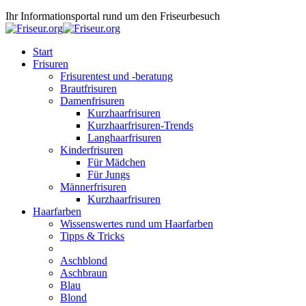
Ihr Informationsportal rund um den Friseurbesuch
Start
Frisuren
Frisurentest und -beratung
Brautfrisuren
Damenfrisuren
Kurzhaarfrisuren
Kurzhaarfrisuren-Trends
Langhaarfrisuren
Kinderfrisuren
Für Mädchen
Für Jungs
Männerfrisuren
Kurzhaarfrisuren
Haarfarben
Wissenswertes rund um Haarfarben
Tipps & Tricks
Aschblond
Aschbraun
Blau
Blond