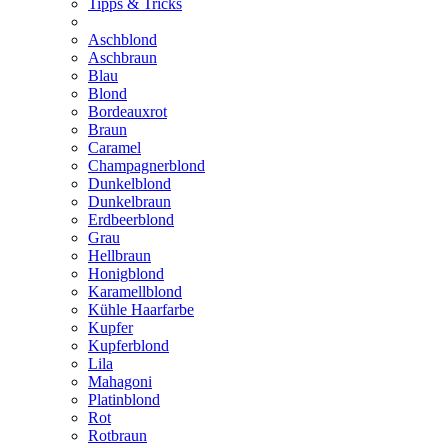
Tipps & Tricks
Aschblond
Aschbraun
Blau
Blond
Bordeauxrot
Braun
Caramel
Champagnerblond
Dunkelblond
Dunkelbraun
Erdbeerblond
Grau
Hellbraun
Honigblond
Karamellblond
Kühle Haarfarbe
Kupfer
Kupferblond
Lila
Mahagoni
Platinblond
Rot
Rotbraun