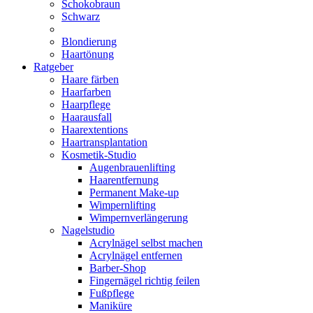
Schokobraun
Schwarz
Blondierung
Haartönung
Ratgeber
Haare färben
Haarfarben
Haarpflege
Haarausfall
Haarextentions
Haartransplantation
Kosmetik-Studio
Augenbrauenlifting
Haarentfernung
Permanent Make-up
Wimpernlifting
Wimpernverlängerung
Nagelstudio
Acrylnägel selbst machen
Acrylnägel entfernen
Barber-Shop
Fingernägel richtig feilen
Fußpflege
Maniküre