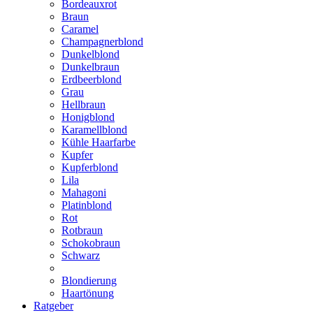
Bordeauxrot
Braun
Caramel
Champagnerblond
Dunkelblond
Dunkelbraun
Erdbeerblond
Grau
Hellbraun
Honigblond
Karamellblond
Kühle Haarfarbe
Kupfer
Kupferblond
Lila
Mahagoni
Platinblond
Rot
Rotbraun
Schokobraun
Schwarz
Blondierung
Haartönung
Ratgeber