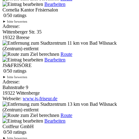
Bearbeiten
Cornelia Kantor Frisiersalon
0
/
5
0
ratings
►
bitte bewerten
Adresse:
Wittenberger Str. 35
19322 Breese
11 km
von Bad Wilsnack
(Zentrum) entfernt
Route
Bearbeiten
JS&FRISÖRE
0
/
5
0
ratings
►
bitte bewerten
Adresse:
Bahnstraße 9
19322 Wittenberge
Webseite:
www.js-friseur.de
13 km
von Bad Wilsnack
(Zentrum) entfernt
Route
Bearbeiten
Coiffeur GmbH
0
/
5
0
ratings
►
bitte bewerten