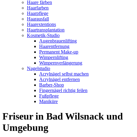
Haare färben
Haarfarben
Haarpflege
Haarausfall
Haarextentions
Haartransplantation
Kosmetik-Studio
Augenbrauenlifting
Haarentfernung
Permanent Make-up
Wimpernlifting
Wimpernverlängerung
Nagelstudio
Acrylnägel selbst machen
Acrylnägel entfernen
Barber-Shop
Fingernägel richtig feilen
Fußpflege
Maniküre
Friseur in Bad Wilsnack und
Umgebung