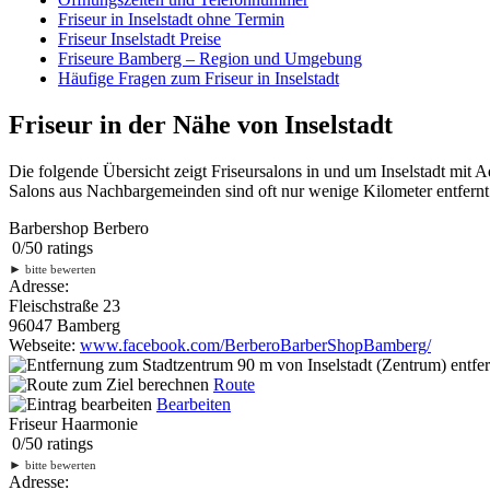
Friseur in Inselstadt ohne Termin
Friseur Inselstadt Preise
Friseure Bamberg – Region und Umgebung
Häufige Fragen zum Friseur in Inselstadt
Friseur in der Nähe von Inselstadt
Die folgende Übersicht zeigt Friseursalons in und um Inselstadt mit
Salons aus Nachbargemeinden sind oft nur wenige Kilometer entfernt.
Barbershop Berbero
0
/
5
0
ratings
►
bitte bewerten
Adresse:
Fleischstraße 23
96047 Bamberg
Webseite:
www.facebook.com/BerberoBarberShopBamberg/
90 m
von Inselstadt (Zentrum) entfer
Route
Bearbeiten
Friseur Haarmonie
0
/
5
0
ratings
►
bitte bewerten
Adresse: