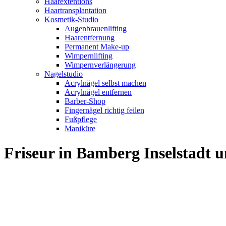
Haarextentions
Haartransplantation
Kosmetik-Studio
Augenbrauenlifting
Haarentfernung
Permanent Make-up
Wimpernlifting
Wimpernverlängerung
Nagelstudio
Acrylnägel selbst machen
Acrylnägel entfernen
Barber-Shop
Fingernägel richtig feilen
Fußpflege
Maniküre
Friseur in Bamberg Inselstadt