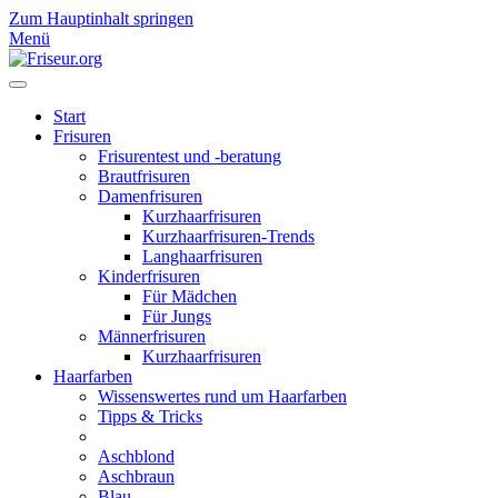
Zum Hauptinhalt springen
Menü
Start
Frisuren
Frisurentest und -beratung
Brautfrisuren
Damenfrisuren
Kurzhaarfrisuren
Kurzhaarfrisuren-Trends
Langhaarfrisuren
Kinderfrisuren
Für Mädchen
Für Jungs
Männerfrisuren
Kurzhaarfrisuren
Haarfarben
Wissenswertes rund um Haarfarben
Tipps & Tricks
Aschblond
Aschbraun
Blau