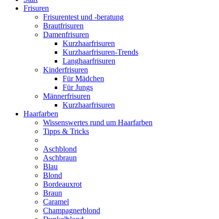
Frisuren
Frisurentest und -beratung
Brautfrisuren
Damenfrisuren
Kurzhaarfrisuren
Kurzhaarfrisuren-Trends
Langhaarfrisuren
Kinderfrisuren
Für Mädchen
Für Jungs
Männerfrisuren
Kurzhaarfrisuren
Haarfarben
Wissenswertes rund um Haarfarben
Tipps & Tricks
Aschblond
Aschbraun
Blau
Blond
Bordeauxrot
Braun
Caramel
Champagnerblond