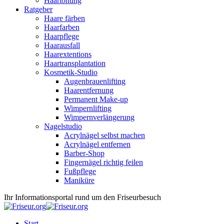
Haartönung
Ratgeber
Haare färben
Haarfarben
Haarpflege
Haarausfall
Haarextentions
Haartransplantation
Kosmetik-Studio
Augenbrauenlifting
Haarentfernung
Permanent Make-up
Wimpernlifting
Wimpernverlängerung
Nagelstudio
Acrylnägel selbst machen
Acrylnägel entfernen
Barber-Shop
Fingernägel richtig feilen
Fußpflege
Maniküre
Ihr Informationsportal rund um den Friseurbesuch
Start