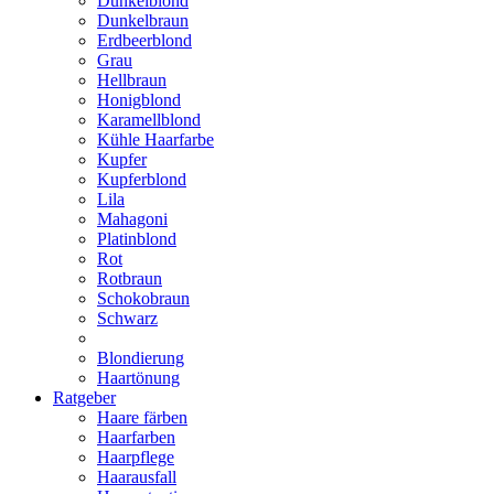
Dunkelblond
Dunkelbraun
Erdbeerblond
Grau
Hellbraun
Honigblond
Karamellblond
Kühle Haarfarbe
Kupfer
Kupferblond
Lila
Mahagoni
Platinblond
Rot
Rotbraun
Schokobraun
Schwarz
Blondierung
Haartönung
Ratgeber
Haare färben
Haarfarben
Haarpflege
Haarausfall