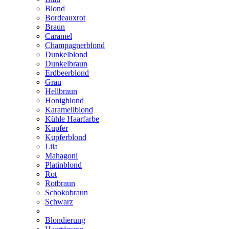
Blond
Bordeauxrot
Braun
Caramel
Champagnerblond
Dunkelblond
Dunkelbraun
Erdbeerblond
Grau
Hellbraun
Honigblond
Karamellblond
Kühle Haarfarbe
Kupfer
Kupferblond
Lila
Mahagoni
Platinblond
Rot
Rotbraun
Schokobraun
Schwarz
Blondierung