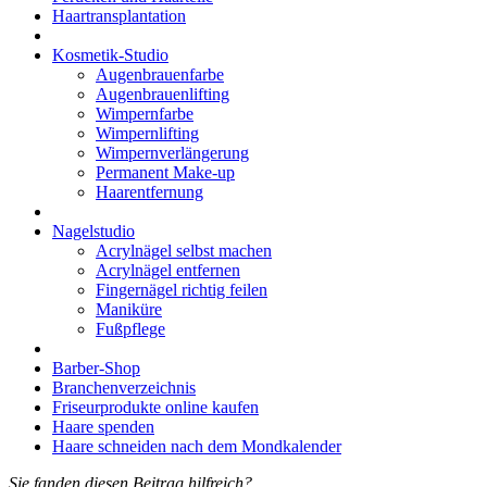
Haartransplantation
Kosmetik-Studio
Augenbrauenfarbe
Augenbrauenlifting
Wimpernfarbe
Wimpernlifting
Wimpernverlängerung
Permanent Make-up
Haarentfernung
Nagelstudio
Acrylnägel selbst machen
Acrylnägel entfernen
Fingernägel richtig feilen
Maniküre
Fußpflege
Barber-Shop
Branchenverzeichnis
Friseurprodukte online kaufen
Haare spenden
Haare schneiden nach dem Mondkalender
Sie fanden diesen Beitrag hilfreich?