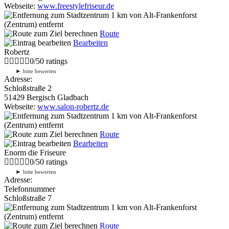
Webseite:
www.freestylefriseur.de
1 km
von Alt-Frankenforst
(Zentrum) entfernt
Route
Bearbeiten
Robertz
0
/
5
0
ratings
►
bitte bewerten
Adresse:
Schloßstraße 2
51429 Bergisch Gladbach
Webseite:
www.salon-robertz.de
1 km
von Alt-Frankenforst
(Zentrum) entfernt
Route
Bearbeiten
Enorm die Friseure
0
/
5
0
ratings
►
bitte bewerten
Adresse:
Telefonnummer
Schloßstraße 7
1 km
von Alt-Frankenforst
(Zentrum) entfernt
Route