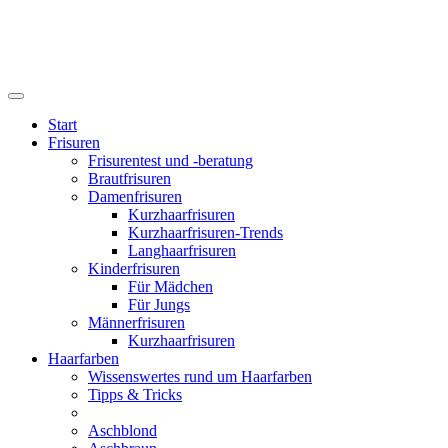
Start
Frisuren
Frisurentest und -beratung
Brautfrisuren
Damenfrisuren
Kurzhaarfrisuren
Kurzhaarfrisuren-Trends
Langhaarfrisuren
Kinderfrisuren
Für Mädchen
Für Jungs
Männerfrisuren
Kurzhaarfrisuren
Haarfarben
Wissenswertes rund um Haarfarben
Tipps & Tricks
Aschblond