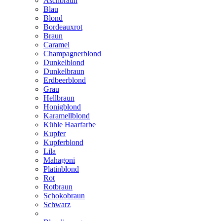
Aschbraun
Blau
Blond
Bordeauxrot
Braun
Caramel
Champagnerblond
Dunkelblond
Dunkelbraun
Erdbeerblond
Grau
Hellbraun
Honigblond
Karamellblond
Kühle Haarfarbe
Kupfer
Kupferblond
Lila
Mahagoni
Platinblond
Rot
Rotbraun
Schokobraun
Schwarz