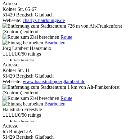
Adresse:
Kölner Str. 65-67
51429 Bergisch Gladbach
Webseite:
charlys-hairlounge.de
726 m
von Alt-Frankenforst
(Zentrum) entfernt
Route
Bearbeiten
Jörg Lambert Haarstudio
0
/
5
0
ratings
►
bitte bewerten
Adresse:
Kölner Str. 11
51429 Bergisch Gladbach
Webseite:
www.haarstudiojoerglambert.de
1 km
von Alt-Frankenforst
(Zentrum) entfernt
Route
Bearbeiten
Hairstudio Freestyle
0
/
5
0
ratings
►
bitte bewerten
Adresse:
Im Bungert 2A
51429 Bergisch Gladbach