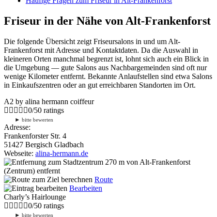
Häufige Fragen zum Friseur in Alt-Frankenforst
Friseur in der Nähe von Alt-Frankenforst
Die folgende Übersicht zeigt Friseursalons in und um Alt-
Frankenforst mit Adresse und Kontaktdaten. Da die Auswahl in
kleineren Orten manchmal begrenzt ist, lohnt sich auch ein Blick in
die Umgebung — gute Salons aus Nachbargemeinden sind oft nur
wenige Kilometer entfernt. Bekannte Anlaufstellen sind etwa Salons
in Einkaufszentren oder an gut erreichbaren Standorten im Ort.
A2 by alina hermann coiffeur
0
/
5
0
ratings
►
bitte bewerten
Adresse:
Frankenforster Str. 4
51427 Bergisch Gladbach
Webseite:
alina-hermann.de
270 m
von Alt-Frankenforst
(Zentrum) entfernt
Route
Bearbeiten
Charly’s Hairlounge
0
/
5
0
ratings
►
bitte bewerten