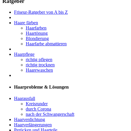
Ratgeber
Friseur-Ratgeber von A bis Z
Haare färben
Haarfarben
Haartönung
Blondierung
Haarfarbe abmattieren
Haarpflege
richtig pflegen
richtig trocknen
Haarewaschen
Haarprobleme & Lösungen
Haarausfall
Kreisrunder
durch Corona
nach der Schwangerschaft
Haarverdichtung
Haarverlängerungen
Perücken und Haarteile