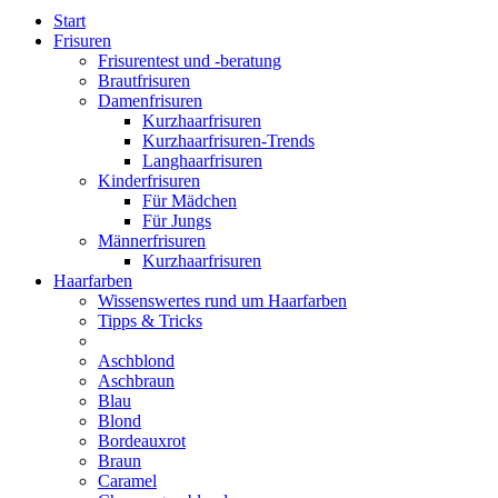
Start
Frisuren
Frisurentest und -beratung
Brautfrisuren
Damenfrisuren
Kurzhaarfrisuren
Kurzhaarfrisuren-Trends
Langhaarfrisuren
Kinderfrisuren
Für Mädchen
Für Jungs
Männerfrisuren
Kurzhaarfrisuren
Haarfarben
Wissenswertes rund um Haarfarben
Tipps & Tricks
Aschblond
Aschbraun
Blau
Blond
Bordeauxrot
Braun
Caramel