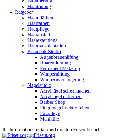
Blondierung
Haartönung
Ratgeber
Haare färben
Haarfarben
Haarpflege
Haarausfall
Haarextentions
Haartransplantation
Kosmetik-Studio
Augenbrauenlifting
Haarentfernung
Permanent Make-up
Wimpernlifting
Wimpernverlängerung
Nagelstudio
Acrylnägel selbst machen
Acrylnägel entfernen
Barber-Shop
Fingernägel richtig feilen
Fußpflege
Maniküre
Ihr Informationsportal rund um den Friseurbesuch