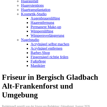
Haarausfall
Haarextentions
Haartransplantation
Kosmetik-Studio
Augenbrauenlifting
Haarentfernung
Permanent Make-up
Wimpernlifting
Wimpernverlängerung
Nagelstudio
Acrylnägel selbst machen
Acrylnägel entfernen
Barber-Shop
Fingernägel richtig feilen
Fußpflege
Maniküre
Friseur in Bergisch Gladbach
Alt-Frankenforst und
Umgebung
Redaktionell geprüft von der friseur.org-Redaktion | Aktualisiert: August 2026