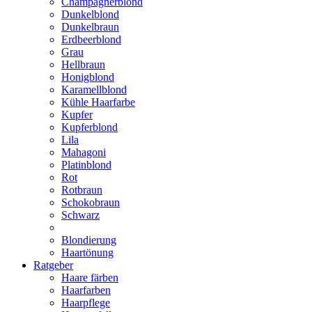
Champagnerblond
Dunkelblond
Dunkelbraun
Erdbeerblond
Grau
Hellbraun
Honigblond
Karamellblond
Kühle Haarfarbe
Kupfer
Kupferblond
Lila
Mahagoni
Platinblond
Rot
Rotbraun
Schokobraun
Schwarz
Blondierung
Haartönung
Ratgeber
Haare färben
Haarfarben
Haarpflege