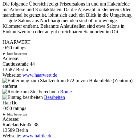
Die folgende Übersicht zeigt Friseursalons in und um Hakenfelde
mit Adresse und Kontaktdaten. Da die Auswahl in kleineren Orten
manchmal begrenzt ist, lohnt sich auch ein Blick in die Umgebung
— gute Salons aus Nachbargemeinden sind oft nur wenige
Kilometer entfernt. Bekannte Anlaufstellen sind etwa Salons in
Einkaufszentren oder an gut erreichbaren Standorten im Ort.
HAARWERT
0
/
5
0
ratings
►
bitte bewerten
Adresse:
Cautiusstraße 44
13587 Berlin
Webseite:
www.haarwert.de
672 m
von Hakenfelde (Zentrum)
entfernt
Route
Bearbeiten
HairTie
0
/
5
0
ratings
►
bitte bewerten
Adresse:
Radelandstraße 38
13589 Berlin
Webseite:
www.hairtie.de