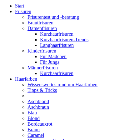
Start
Frisuren
Frisurentest und -beratung
Brautfrisuren
Damenfrisuren
Kurzhaarfrisuren
Kurzhaarfrisuren-Trends
Langhaarfrisuren
Kinderfrisuren
Für Mädchen
Für Jungs
Männerfrisuren
Kurzhaarfrisuren
Haarfarben
Wissenswertes rund um Haarfarben
Tipps & Tricks
Aschblond
Aschbraun
Blau
Blond
Bordeauxrot
Braun
Caramel