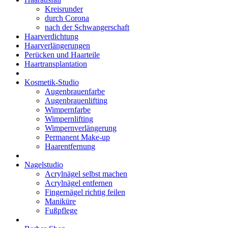
Kreisrunder
durch Corona
nach der Schwangerschaft
Haarverdichtung
Haarverlängerungen
Perücken und Haarteile
Haartransplantation
Kosmetik-Studio
Augenbrauenfarbe
Augenbrauenlifting
Wimpernfarbe
Wimpernlifting
Wimpernverlängerung
Permanent Make-up
Haarentfernung
Nagelstudio
Acrylnägel selbst machen
Acrylnägel entfernen
Fingernägel richtig feilen
Maniküre
Fußpflege