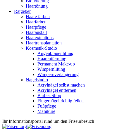
Blondierung
Haartönung
Ratgeber
Haare färben
Haarfarben
Haarpflege
Haarausfall
Haarextentions
Haartransplantation
Kosmetik-Studio
Augenbrauenlifting
Haarentfernung
Permanent Make-up
Wimpernlifting
Wimpernverlängerung
Nagelstudio
Acrylnägel selbst machen
Acrylnägel entfernen
Barber-Shop
Fingernägel richtig feilen
Fußpflege
Maniküre
Ihr Informationsportal rund um den Friseurbesuch