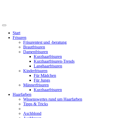
Start
Frisuren
Frisurentest und -beratung
Brautfrisuren
Damenfrisuren
Kurzhaarfrisuren
Kurzhaarfrisuren-Trends
Langhaarfrisuren
Kinderfrisuren
Für Mädchen
Für Jungs
Männerfrisuren
Kurzhaarfrisuren
Haarfarben
Wissenswertes rund um Haarfarben
Tipps & Tricks
Aschblond