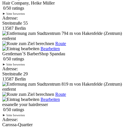
Hair Company, Heike Müller
0
/
5
0
ratings
►
bitte bewerten
Adresse:
Streitstraße 55
13587 Berlin
794 m
von Hakenfelde (Zentrum)
entfernt
Route
Bearbeiten
Gentleman´S BarberShop Spandau
0
/
5
0
ratings
►
bitte bewerten
Adresse:
Streitstraße 29
13587 Berlin
819 m
von Hakenfelde (Zentrum)
entfernt
Route
Bearbeiten
essanelle your hairdresser
0
/
5
0
ratings
►
bitte bewerten
Adresse:
Carossa-Quartier