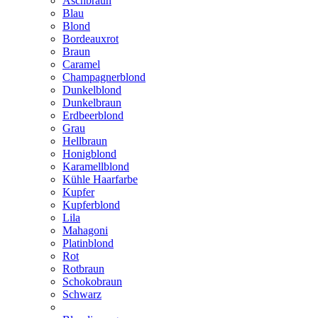
Aschbraun
Blau
Blond
Bordeauxrot
Braun
Caramel
Champagnerblond
Dunkelblond
Dunkelbraun
Erdbeerblond
Grau
Hellbraun
Honigblond
Karamellblond
Kühle Haarfarbe
Kupfer
Kupferblond
Lila
Mahagoni
Platinblond
Rot
Rotbraun
Schokobraun
Schwarz