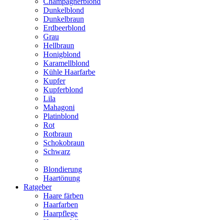
Champagnerblond
Dunkelblond
Dunkelbraun
Erdbeerblond
Grau
Hellbraun
Honigblond
Karamellblond
Kühle Haarfarbe
Kupfer
Kupferblond
Lila
Mahagoni
Platinblond
Rot
Rotbraun
Schokobraun
Schwarz
Blondierung
Haartönung
Ratgeber
Haare färben
Haarfarben
Haarpflege