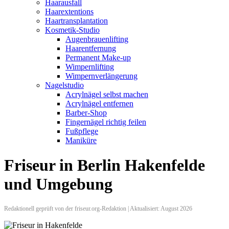
Haarausfall
Haarextentions
Haartransplantation
Kosmetik-Studio
Augenbrauenlifting
Haarentfernung
Permanent Make-up
Wimpernlifting
Wimpernverlängerung
Nagelstudio
Acrylnägel selbst machen
Acrylnägel entfernen
Barber-Shop
Fingernägel richtig feilen
Fußpflege
Maniküre
Friseur in Berlin Hakenfelde
und Umgebung
Redaktionell geprüft von der friseur.org-Redaktion | Aktualisiert: August 2026