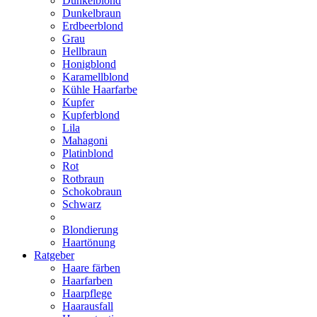
Dunkelblond
Dunkelbraun
Erdbeerblond
Grau
Hellbraun
Honigblond
Karamellblond
Kühle Haarfarbe
Kupfer
Kupferblond
Lila
Mahagoni
Platinblond
Rot
Rotbraun
Schokobraun
Schwarz
Blondierung
Haartönung
Ratgeber
Haare färben
Haarfarben
Haarpflege
Haarausfall