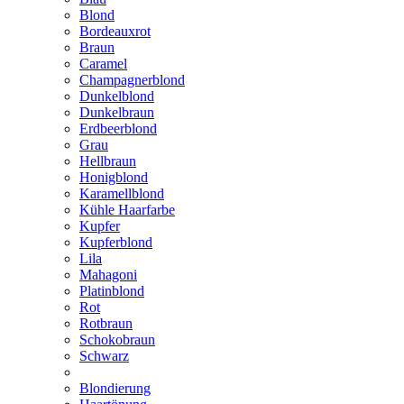
Blond
Bordeauxrot
Braun
Caramel
Champagnerblond
Dunkelblond
Dunkelbraun
Erdbeerblond
Grau
Hellbraun
Honigblond
Karamellblond
Kühle Haarfarbe
Kupfer
Kupferblond
Lila
Mahagoni
Platinblond
Rot
Rotbraun
Schokobraun
Schwarz
Blondierung