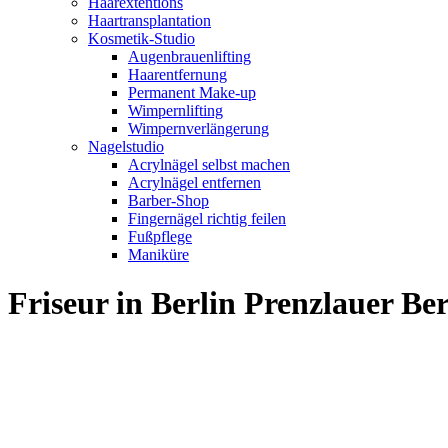
Haarextentions
Haartransplantation
Kosmetik-Studio
Augenbrauenlifting
Haarentfernung
Permanent Make-up
Wimpernlifting
Wimpernverlängerung
Nagelstudio
Acrylnägel selbst machen
Acrylnägel entfernen
Barber-Shop
Fingernägel richtig feilen
Fußpflege
Maniküre
Friseur in Berlin Prenzlauer 