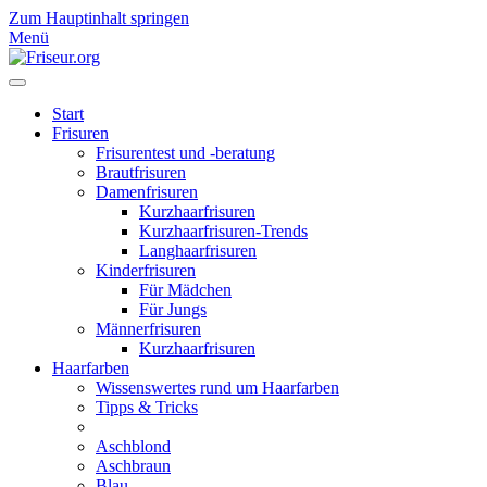
Zum Hauptinhalt springen
Menü
Start
Frisuren
Frisurentest und -beratung
Brautfrisuren
Damenfrisuren
Kurzhaarfrisuren
Kurzhaarfrisuren-Trends
Langhaarfrisuren
Kinderfrisuren
Für Mädchen
Für Jungs
Männerfrisuren
Kurzhaarfrisuren
Haarfarben
Wissenswertes rund um Haarfarben
Tipps & Tricks
Aschblond
Aschbraun
Blau