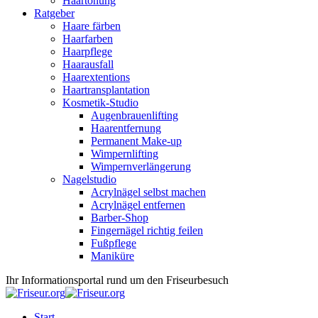
Haartönung
Ratgeber
Haare färben
Haarfarben
Haarpflege
Haarausfall
Haarextentions
Haartransplantation
Kosmetik-Studio
Augenbrauenlifting
Haarentfernung
Permanent Make-up
Wimpernlifting
Wimpernverlängerung
Nagelstudio
Acrylnägel selbst machen
Acrylnägel entfernen
Barber-Shop
Fingernägel richtig feilen
Fußpflege
Maniküre
Ihr Informationsportal rund um den Friseurbesuch
Start