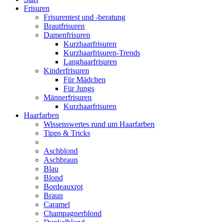
Frisuren
Frisurentest und -beratung
Brautfrisuren
Damenfrisuren
Kurzhaarfrisuren
Kurzhaarfrisuren-Trends
Langhaarfrisuren
Kinderfrisuren
Für Mädchen
Für Jungs
Männerfrisuren
Kurzhaarfrisuren
Haarfarben
Wissenswertes rund um Haarfarben
Tipps & Tricks
Aschblond
Aschbraun
Blau
Blond
Bordeauxrot
Braun
Caramel
Champagnerblond