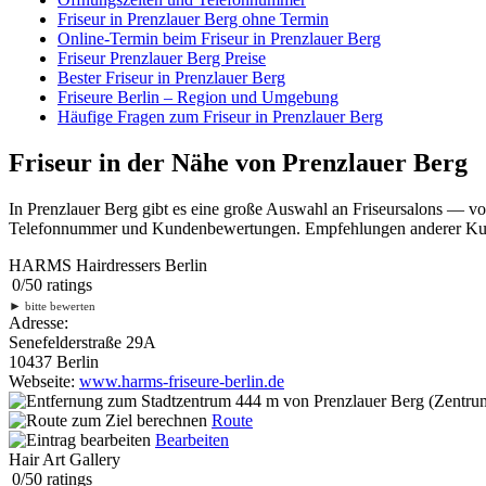
Friseur in Prenzlauer Berg ohne Termin
Online-Termin beim Friseur in Prenzlauer Berg
Friseur Prenzlauer Berg Preise
Bester Friseur in Prenzlauer Berg
Friseure Berlin – Region und Umgebung
Häufige Fragen zum Friseur in Prenzlauer Berg
Friseur in der Nähe von Prenzlauer Berg
In Prenzlauer Berg gibt es eine große Auswahl an Friseursalons — vo
Telefonnummer und Kundenbewertungen. Empfehlungen anderer Kunden
HARMS Hairdressers Berlin
0
/
5
0
ratings
►
bitte bewerten
Adresse:
Senefelderstraße 29A
10437 Berlin
Webseite:
www.harms-friseure-berlin.de
444 m
von Prenzlauer Berg (Zentrum
Route
Bearbeiten
Hair Art Gallery
0
/
5
0
ratings