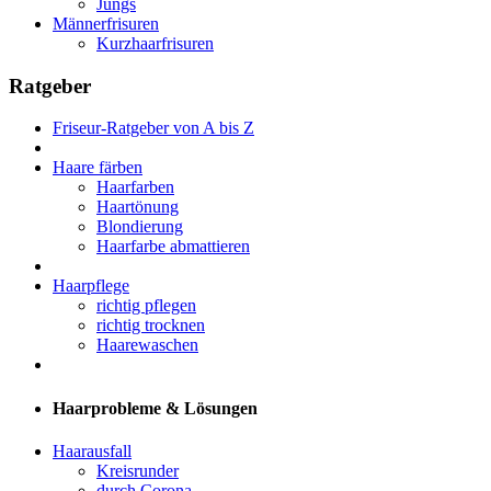
Jungs
Männerfrisuren
Kurzhaarfrisuren
Ratgeber
Friseur-Ratgeber von A bis Z
Haare färben
Haarfarben
Haartönung
Blondierung
Haarfarbe abmattieren
Haarpflege
richtig pflegen
richtig trocknen
Haarewaschen
Haarprobleme & Lösungen
Haarausfall
Kreisrunder
durch Corona