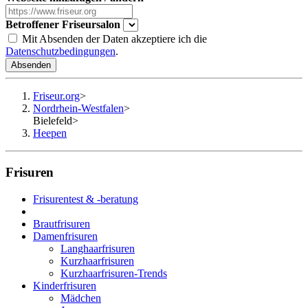
Betroffener Friseursalon
Mit Absenden der Daten akzeptiere ich die
Datenschutzbedingungen
.
Absenden
Friseur.org
>
Nordrhein-Westfalen
>
Bielefeld
>
Heepen
Frisuren
Frisurentest & -beratung
Brautfrisuren
Damenfrisuren
Langhaarfrisuren
Kurzhaarfrisuren
Kurzhaarfrisuren-Trends
Kinderfrisuren
Mädchen