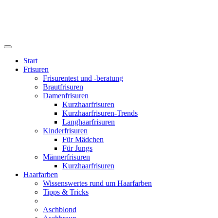
Start
Frisuren
Frisurentest und -beratung
Brautfrisuren
Damenfrisuren
Kurzhaarfrisuren
Kurzhaarfrisuren-Trends
Langhaarfrisuren
Kinderfrisuren
Für Mädchen
Für Jungs
Männerfrisuren
Kurzhaarfrisuren
Haarfarben
Wissenswertes rund um Haarfarben
Tipps & Tricks
Aschblond