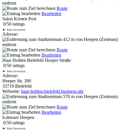
entfernt
Route
Bearbeiten
Salon Kirsten Post
0
/
5
0
ratings
►
bitte bewerten
Adresse:
412 m
von Heepen (Zentrum)
entfernt
Route
Bearbeiten
Haar Helden Bielefeld Heeper Straße
0
/
5
0
ratings
►
bitte bewerten
Adresse:
Heeper Str. 390
33719 Bielefeld
Webseite:
haar-helden-bielefeld.business.site
570 m
von Heepen (Zentrum)
entfernt
Route
Bearbeiten
h-dresser Heepen
0
/
5
0
ratings
►
bitte bewerten