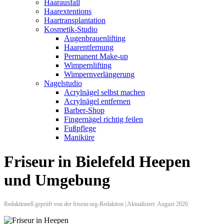
Haarausfall
Haarextentions
Haartransplantation
Kosmetik-Studio
Augenbrauenlifting
Haarentfernung
Permanent Make-up
Wimpernlifting
Wimpernverlängerung
Nagelstudio
Acrylnägel selbst machen
Acrylnägel entfernen
Barber-Shop
Fingernägel richtig feilen
Fußpflege
Maniküre
Friseur in Bielefeld Heepen
und Umgebung
Redaktionell geprüft von der friseur.org-Redaktion | Aktualisiert: August 2026