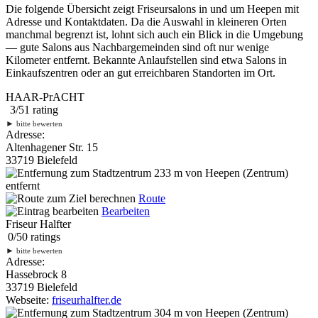
Die folgende Übersicht zeigt Friseursalons in und um Heepen mit
Adresse und Kontaktdaten. Da die Auswahl in kleineren Orten
manchmal begrenzt ist, lohnt sich auch ein Blick in die Umgebung
— gute Salons aus Nachbargemeinden sind oft nur wenige
Kilometer entfernt. Bekannte Anlaufstellen sind etwa Salons in
Einkaufszentren oder an gut erreichbaren Standorten im Ort.
HAAR-PrACHT
3
/
5
1
rating
►
bitte bewerten
Adresse:
Altenhagener Str. 15
33719 Bielefeld
233 m
von Heepen (Zentrum)
entfernt
Route
Bearbeiten
Friseur Halfter
0
/
5
0
ratings
►
bitte bewerten
Adresse:
Hassebrock 8
33719 Bielefeld
Webseite:
friseurhalfter.de
304 m
von Heepen (Zentrum)