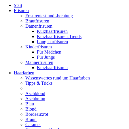
Start
Frisuren
Frisurentest und -beratung
Brautfrisuren
Damenfrisuren
Kurzhaarfrisuren
Kurzhaarfrisuren-Trends
Langhaarfrisuren
Kinderfrisuren
Für Mädchen
Für Jungs
Männerfrisuren
Kurzhaarfrisuren
Haarfarben
Wissenswertes rund um Haarfarben
Tipps & Tricks
Aschblond
Aschbraun
Blau
Blond
Bordeauxrot
Braun
Caramel