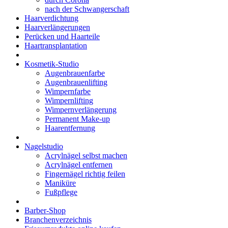
nach der Schwangerschaft
Haarverdichtung
Haarverlängerungen
Perücken und Haarteile
Haartransplantation
Kosmetik-Studio
Augenbrauenfarbe
Augenbrauenlifting
Wimpernfarbe
Wimpernlifting
Wimpernverlängerung
Permanent Make-up
Haarentfernung
Nagelstudio
Acrylnägel selbst machen
Acrylnägel entfernen
Fingernägel richtig feilen
Maniküre
Fußpflege
Barber-Shop
Branchenverzeichnis