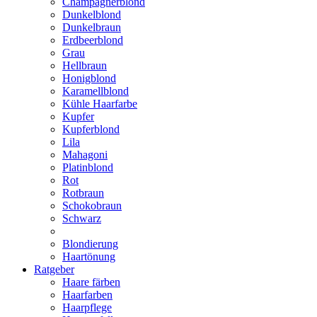
Champagnerblond
Dunkelblond
Dunkelbraun
Erdbeerblond
Grau
Hellbraun
Honigblond
Karamellblond
Kühle Haarfarbe
Kupfer
Kupferblond
Lila
Mahagoni
Platinblond
Rot
Rotbraun
Schokobraun
Schwarz
Blondierung
Haartönung
Ratgeber
Haare färben
Haarfarben
Haarpflege