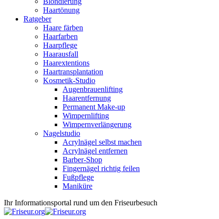
Blondierung
Haartönung
Ratgeber
Haare färben
Haarfarben
Haarpflege
Haarausfall
Haarextentions
Haartransplantation
Kosmetik-Studio
Augenbrauenlifting
Haarentfernung
Permanent Make-up
Wimpernlifting
Wimpernverlängerung
Nagelstudio
Acrylnägel selbst machen
Acrylnägel entfernen
Barber-Shop
Fingernägel richtig feilen
Fußpflege
Maniküre
Ihr Informationsportal rund um den Friseurbesuch