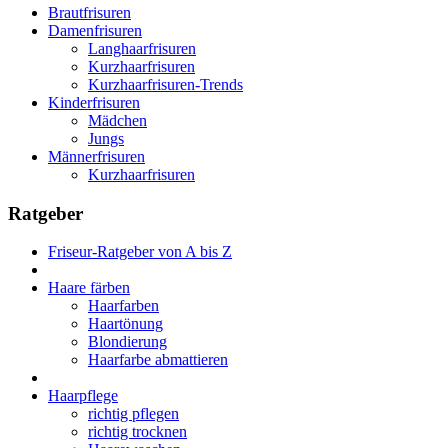
Brautfrisuren
Damenfrisuren
Langhaarfrisuren
Kurzhaarfrisuren
Kurzhaarfrisuren-Trends
Kinderfrisuren
Mädchen
Jungs
Männerfrisuren
Kurzhaarfrisuren
Ratgeber
Friseur-Ratgeber von A bis Z
Haare färben
Haarfarben
Haartönung
Blondierung
Haarfarbe abmattieren
Haarpflege
richtig pflegen
richtig trocknen