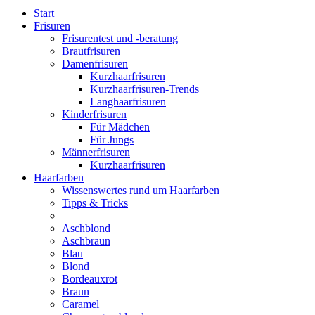
Start
Frisuren
Frisurentest und -beratung
Brautfrisuren
Damenfrisuren
Kurzhaarfrisuren
Kurzhaarfrisuren-Trends
Langhaarfrisuren
Kinderfrisuren
Für Mädchen
Für Jungs
Männerfrisuren
Kurzhaarfrisuren
Haarfarben
Wissenswertes rund um Haarfarben
Tipps & Tricks
Aschblond
Aschbraun
Blau
Blond
Bordeauxrot
Braun
Caramel