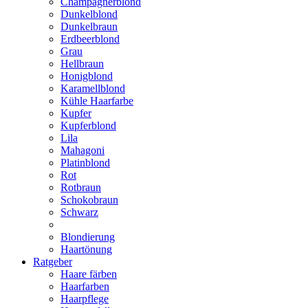
Champagnerblond
Dunkelblond
Dunkelbraun
Erdbeerblond
Grau
Hellbraun
Honigblond
Karamellblond
Kühle Haarfarbe
Kupfer
Kupferblond
Lila
Mahagoni
Platinblond
Rot
Rotbraun
Schokobraun
Schwarz
Blondierung
Haartönung
Ratgeber
Haare färben
Haarfarben
Haarpflege