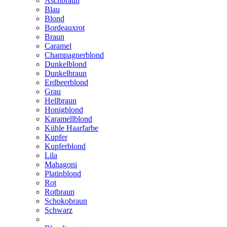
Aschbraun
Blau
Blond
Bordeauxrot
Braun
Caramel
Champagnerblond
Dunkelblond
Dunkelbraun
Erdbeerblond
Grau
Hellbraun
Honigblond
Karamellblond
Kühle Haarfarbe
Kupfer
Kupferblond
Lila
Mahagoni
Platinblond
Rot
Rotbraun
Schokobraun
Schwarz