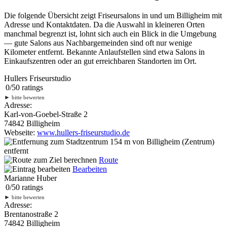
Die folgende Übersicht zeigt Friseursalons in und um Billigheim mit
Adresse und Kontaktdaten. Da die Auswahl in kleineren Orten
manchmal begrenzt ist, lohnt sich auch ein Blick in die Umgebung
— gute Salons aus Nachbargemeinden sind oft nur wenige
Kilometer entfernt. Bekannte Anlaufstellen sind etwa Salons in
Einkaufszentren oder an gut erreichbaren Standorten im Ort.
Hullers Friseurstudio
0
/
5
0
ratings
►
bitte bewerten
Adresse:
Karl-von-Goebel-Straße 2
74842 Billigheim
Webseite:
www.hullers-friseurstudio.de
154 m
von Billigheim (Zentrum)
entfernt
Route
Bearbeiten
Marianne Huber
0
/
5
0
ratings
►
bitte bewerten
Adresse:
Brentanostraße 2
74842 Billigheim