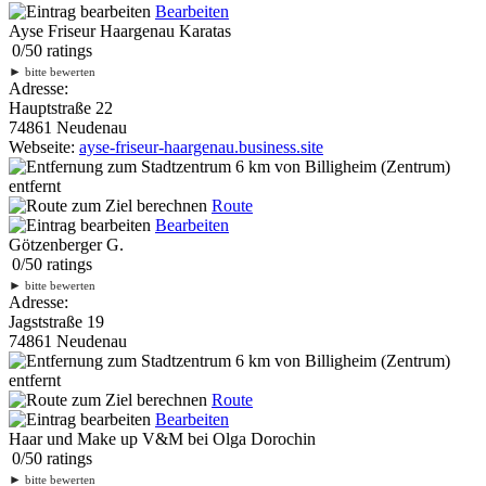
Bearbeiten
Ayse Friseur Haargenau Karatas
0
/
5
0
ratings
►
bitte bewerten
Adresse:
Hauptstraße 22
74861 Neudenau
Webseite:
ayse-friseur-haargenau.business.site
6 km
von Billigheim (Zentrum)
entfernt
Route
Bearbeiten
Götzenberger G.
0
/
5
0
ratings
►
bitte bewerten
Adresse:
Jagststraße 19
74861 Neudenau
6 km
von Billigheim (Zentrum)
entfernt
Route
Bearbeiten
Haar und Make up V&M bei Olga Dorochin
0
/
5
0
ratings
►
bitte bewerten