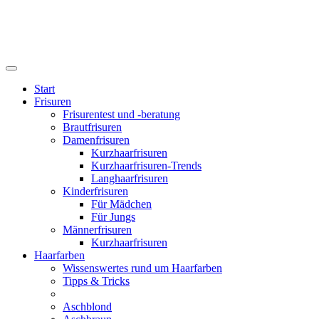
Start
Frisuren
Frisurentest und -beratung
Brautfrisuren
Damenfrisuren
Kurzhaarfrisuren
Kurzhaarfrisuren-Trends
Langhaarfrisuren
Kinderfrisuren
Für Mädchen
Für Jungs
Männerfrisuren
Kurzhaarfrisuren
Haarfarben
Wissenswertes rund um Haarfarben
Tipps & Tricks
Aschblond