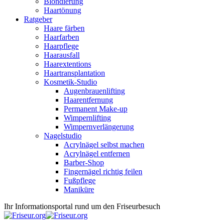
Blondierung
Haartönung
Ratgeber
Haare färben
Haarfarben
Haarpflege
Haarausfall
Haarextentions
Haartransplantation
Kosmetik-Studio
Augenbrauenlifting
Haarentfernung
Permanent Make-up
Wimpernlifting
Wimpernverlängerung
Nagelstudio
Acrylnägel selbst machen
Acrylnägel entfernen
Barber-Shop
Fingernägel richtig feilen
Fußpflege
Maniküre
Ihr Informationsportal rund um den Friseurbesuch