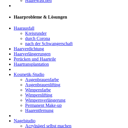
Haarewaschen
Haarprobleme & Lösungen
Haarausfall
Kreisrunder
durch Corona
nach der Schwangerschaft
Haarverdichtung
Haarverlängerungen
Perücken und Haarteile
Haartransplantation
Kosmetik-Studio
Augenbrauenfarbe
Augenbrauenlifting
Wimpernfarbe
Wimpernlifting
Wimpernverlängerung
Permanent Make-up
Haarentfernung
Nagelstudio
Acrylnägel selbst machen