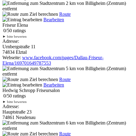
2 km
von Billigheim (Zentrum)
entfernt
Route
Bearbeiten
Friseur Elena
0
/
5
0
ratings
►
bitte bewerten
Adresse:
Urnbergstraße 11
74834 Elztal
Webseite:
www.facebook.com/pages/Dallau-Friseur-
Elena/169701649787553
5 km
von Billigheim (Zentrum)
entfernt
Route
Bearbeiten
Hedwig Schropp Friseursalon
0
/
5
0
ratings
►
bitte bewerten
Adresse:
Hauptstraße 23
74861 Neudenau
6 km
von Billigheim (Zentrum)
entfernt
Route