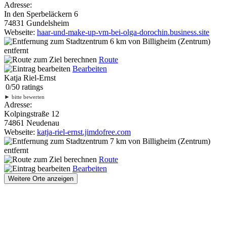
Adresse:
In den Sperbeläckern 6
74831 Gundelsheim
Webseite:
haar-und-make-up-vm-bei-olga-dorochin.business.site
6 km
von Billigheim (Zentrum)
entfernt
Route
Bearbeiten
Katja Riel-Ernst
0
/
5
0
ratings
►
bitte bewerten
Adresse:
Kolpingstraße 12
74861 Neudenau
Webseite:
katja-riel-ernst.jimdofree.com
7 km
von Billigheim (Zentrum)
entfernt
Route
Bearbeiten
Weitere Orte anzeigen