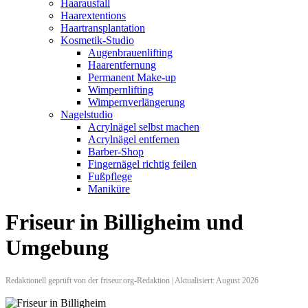
Haarausfall
Haarextentions
Haartransplantation
Kosmetik-Studio
Augenbrauenlifting
Haarentfernung
Permanent Make-up
Wimpernlifting
Wimpernverlängerung
Nagelstudio
Acrylnägel selbst machen
Acrylnägel entfernen
Barber-Shop
Fingernägel richtig feilen
Fußpflege
Maniküre
Friseur in Billigheim und
Umgebung
Redaktionell geprüft von der friseur.org-Redaktion | Aktualisiert: August 2026