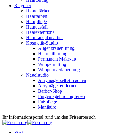
Haartönung
Ratgeber
Haare färben
Haarfarben
Haarpflege
Haarausfall
Haarextentions
Haartransplantation
Kosmetik-Studio
Augenbrauenlifting
Haarentfernung
Permanent Make-up
Wimpernlifting
Wimpernverlängerung
Nagelstudio
Acrylnägel selbst machen
Acrylnägel entfernen
Barber-Shop
Fingernägel richtig feilen
Fußpflege
Maniküre
Ihr Informationsportal rund um den Friseurbesuch
Start