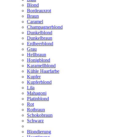
Blond
Bordeauxrot
Braun
Caramel
Champagnerblond
Dunkelblond
Dunkelbraun
Erdbeerblond
Grau
Hellbraun
Honigblond
Karamellblond
Kühle Haarfarbe
Kupfer
Kupferblond
Lila
Mahagoni
Platinblond
Rot
Rotbraun
Schokobraun
Schwarz
Blondierung