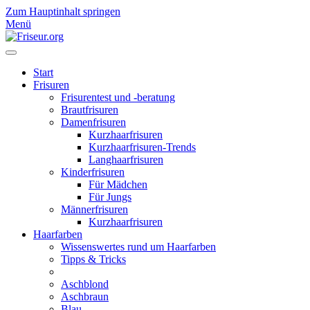
Zum Hauptinhalt springen
Menü
Start
Frisuren
Frisurentest und -beratung
Brautfrisuren
Damenfrisuren
Kurzhaarfrisuren
Kurzhaarfrisuren-Trends
Langhaarfrisuren
Kinderfrisuren
Für Mädchen
Für Jungs
Männerfrisuren
Kurzhaarfrisuren
Haarfarben
Wissenswertes rund um Haarfarben
Tipps & Tricks
Aschblond
Aschbraun
Blau