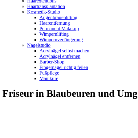
Haarextentions
Haartransplantation
Kosmetik-Studio
Augenbrauenlifting
Haarentfernung
Permanent Make-up
Wimpernlifting
Wimpernverlängerung
Nagelstudio
Acrylnägel selbst machen
Acrylnägel entfernen
Barber-Shop
Fingernägel richtig feilen
Fußpflege
Maniküre
Friseur in Blaubeuren und Um