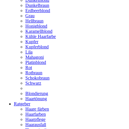
Dunkelblond
Dunkelbraun
Erdbeerblond
Grau
Hellbraun
Honigblond
Karamellblond
Kühle Haarfarbe
Kupfer
Kupferblond
Lila
Mahagoni
Platinblond
Rot
Rotbraun
Schokobraun
Schwarz
Blondierung
Haartönung
Ratgeber
Haare färben
Haarfarben
Haarpflege
Haarausfall