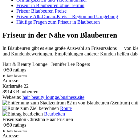
Friseur in Blaubeuren ohne Termin
Friseur Blaubeuren Preise
Friseure Alb-Donau-Kreis – Region und Umgebung
Häufige Fragen zum Friseur in Blaubeuren
Friseur in der Nähe von Blaubeuren
In Blaubeuren gibt es eine große Auswahl an Friseursalons — von kle
und Kundenbewertungen. Empfehlungen anderer Kunden helfen dabei, 
Hair & Beauty Lounge | Jennifer Lee Rogers
0
/
5
0
ratings
►
bitte bewerten
Adresse:
Karlstraße 22
89143 Blaubeuren
Webseite:
hair-beauty-lounge.business.site
82 m
von Blaubeuren (Zentrum) entf
Route
Bearbeiten
Friseursalon Christina Haar Frisuren
0
/
5
0
ratings
►
bitte bewerten
Adresse: