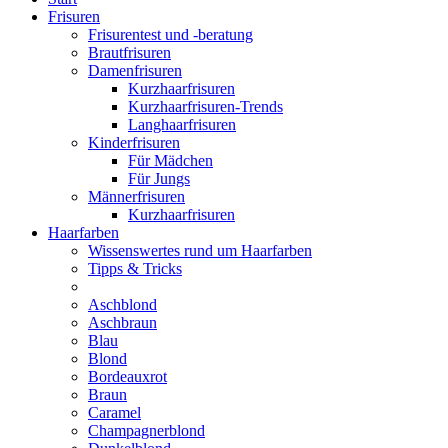
Frisuren
Frisurentest und -beratung
Brautfrisuren
Damenfrisuren
Kurzhaarfrisuren
Kurzhaarfrisuren-Trends
Langhaarfrisuren
Kinderfrisuren
Für Mädchen
Für Jungs
Männerfrisuren
Kurzhaarfrisuren
Haarfarben
Wissenswertes rund um Haarfarben
Tipps & Tricks
Aschblond
Aschbraun
Blau
Blond
Bordeauxrot
Braun
Caramel
Champagnerblond