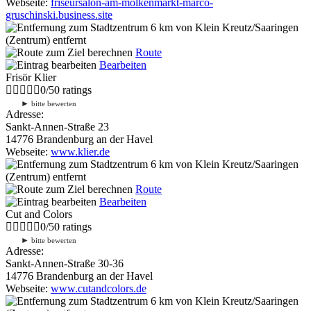
Webseite:
friseursalon-am-molkenmarkt-marco-
gruschinski.business.site
6 km
von Klein Kreutz/Saaringen
(Zentrum) entfernt
Route
Bearbeiten
Frisör Klier
0
/
5
0
ratings
►
bitte bewerten
Adresse:
Sankt-Annen-Straße 23
14776 Brandenburg an der Havel
Webseite:
www.klier.de
6 km
von Klein Kreutz/Saaringen
(Zentrum) entfernt
Route
Bearbeiten
Cut and Colors
0
/
5
0
ratings
►
bitte bewerten
Adresse:
Sankt-Annen-Straße 30-36
14776 Brandenburg an der Havel
Webseite:
www.cutandcolors.de
6 km
von Klein Kreutz/Saaringen