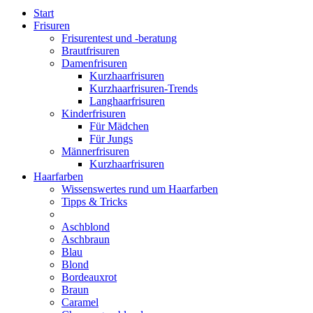
Start
Frisuren
Frisurentest und -beratung
Brautfrisuren
Damenfrisuren
Kurzhaarfrisuren
Kurzhaarfrisuren-Trends
Langhaarfrisuren
Kinderfrisuren
Für Mädchen
Für Jungs
Männerfrisuren
Kurzhaarfrisuren
Haarfarben
Wissenswertes rund um Haarfarben
Tipps & Tricks
Aschblond
Aschbraun
Blau
Blond
Bordeauxrot
Braun
Caramel