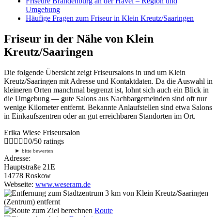
Friseure Brandenburg an der Havel – Region und
Umgebung
Häufige Fragen zum Friseur in Klein Kreutz/Saaringen
Friseur in der Nähe von Klein
Kreutz/Saaringen
Die folgende Übersicht zeigt Friseursalons in und um Klein
Kreutz/Saaringen mit Adresse und Kontaktdaten. Da die Auswahl in
kleineren Orten manchmal begrenzt ist, lohnt sich auch ein Blick in
die Umgebung — gute Salons aus Nachbargemeinden sind oft nur
wenige Kilometer entfernt. Bekannte Anlaufstellen sind etwa Salons
in Einkaufszentren oder an gut erreichbaren Standorten im Ort.
Erika Wiese Friseursalon
0
/
5
0
ratings
►
bitte bewerten
Adresse:
Hauptstraße 21E
14778 Roskow
Webseite:
www.weseram.de
3 km
von Klein Kreutz/Saaringen
(Zentrum) entfernt
Route