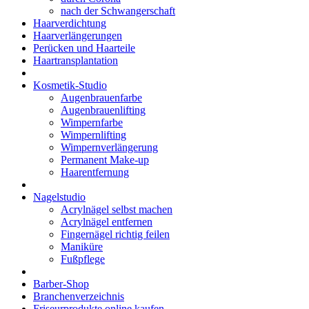
nach der Schwangerschaft
Haarverdichtung
Haarverlängerungen
Perücken und Haarteile
Haartransplantation
Kosmetik-Studio
Augenbrauenfarbe
Augenbrauenlifting
Wimpernfarbe
Wimpernlifting
Wimpernverlängerung
Permanent Make-up
Haarentfernung
Nagelstudio
Acrylnägel selbst machen
Acrylnägel entfernen
Fingernägel richtig feilen
Maniküre
Fußpflege
Barber-Shop
Branchenverzeichnis
Friseurprodukte online kaufen