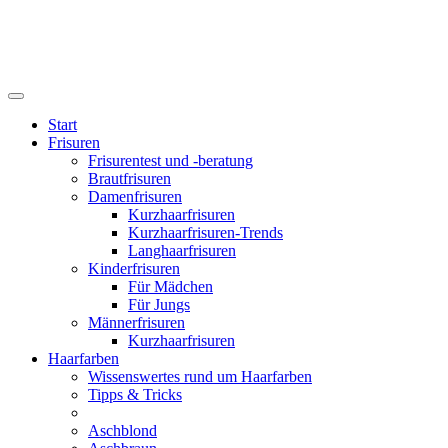
Start
Frisuren
Frisurentest und -beratung
Brautfrisuren
Damenfrisuren
Kurzhaarfrisuren
Kurzhaarfrisuren-Trends
Langhaarfrisuren
Kinderfrisuren
Für Mädchen
Für Jungs
Männerfrisuren
Kurzhaarfrisuren
Haarfarben
Wissenswertes rund um Haarfarben
Tipps & Tricks
Aschblond