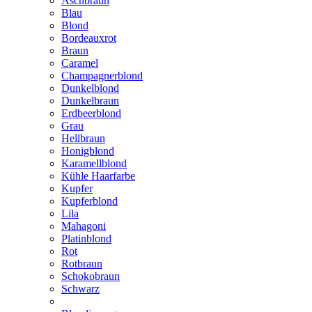
Aschbraun
Blau
Blond
Bordeauxrot
Braun
Caramel
Champagnerblond
Dunkelblond
Dunkelbraun
Erdbeerblond
Grau
Hellbraun
Honigblond
Karamellblond
Kühle Haarfarbe
Kupfer
Kupferblond
Lila
Mahagoni
Platinblond
Rot
Rotbraun
Schokobraun
Schwarz