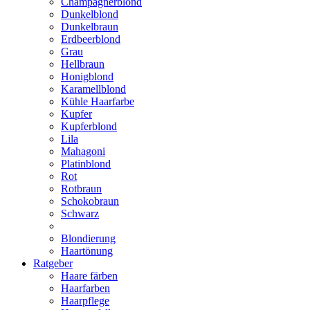
Champagnerblond
Dunkelblond
Dunkelbraun
Erdbeerblond
Grau
Hellbraun
Honigblond
Karamellblond
Kühle Haarfarbe
Kupfer
Kupferblond
Lila
Mahagoni
Platinblond
Rot
Rotbraun
Schokobraun
Schwarz
Blondierung
Haartönung
Ratgeber
Haare färben
Haarfarben
Haarpflege