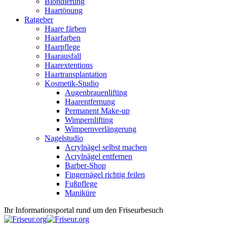
Blondierung
Haartönung
Ratgeber
Haare färben
Haarfarben
Haarpflege
Haarausfall
Haarextentions
Haartransplantation
Kosmetik-Studio
Augenbrauenlifting
Haarentfernung
Permanent Make-up
Wimpernlifting
Wimpernverlängerung
Nagelstudio
Acrylnägel selbst machen
Acrylnägel entfernen
Barber-Shop
Fingernägel richtig feilen
Fußpflege
Maniküre
Ihr Informationsportal rund um den Friseurbesuch