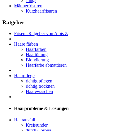
Jungs
Männerfrisuren
Kurzhaarfrisuren
Ratgeber
Friseur-Ratgeber von A bis Z
Haare färben
Haarfarben
Haartönung
Blondierung
Haarfarbe abmattieren
Haarpflege
richtig pflegen
richtig trocknen
Haarewaschen
Haarprobleme & Lösungen
Haarausfall
Kreisrunder
durch Corona