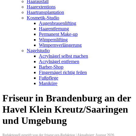
Haarausfall
Haarextentions
Haartransplantation
Kosmetik-Studio
Augenbrauenlifting
Haarentfernung
Permanent Make-up
Wimpernlifting
Wimpernverlängerung
Nagelstudio
Acrylnägel selbst machen
Acrylnägel entfernen
Barber-Shop
Fingernägel richtig feilen
Fußpflege
Maniküre
Friseur in Brandenburg an der
Havel Klein Kreutz/Saaringen
und Umgebung
Redaktionell geprüft von der friseur.org-Redaktion | Aktualisiert: August 2026