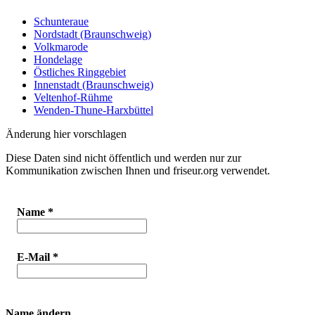
Schunteraue
Nordstadt (Braunschweig)
Volkmarode
Hondelage
Östliches Ringgebiet
Innenstadt (Braunschweig)
Veltenhof-Rühme
Wenden-Thune-Harxbüttel
Änderung hier vorschlagen
Diese Daten sind nicht öffentlich und werden nur zur
Kommunikation zwischen Ihnen und friseur.org verwendet.
Name
*
E-Mail
*
Name ändern