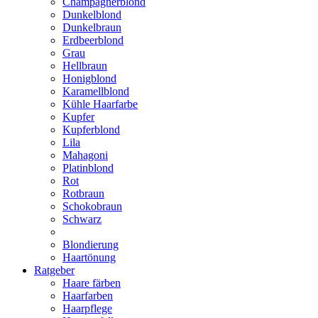
Champagnerblond
Dunkelblond
Dunkelbraun
Erdbeerblond
Grau
Hellbraun
Honigblond
Karamellblond
Kühle Haarfarbe
Kupfer
Kupferblond
Lila
Mahagoni
Platinblond
Rot
Rotbraun
Schokobraun
Schwarz
Blondierung
Haartönung
Ratgeber
Haare färben
Haarfarben
Haarpflege