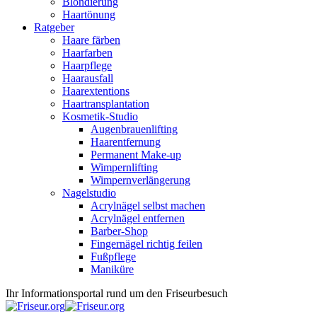
Blondierung
Haartönung
Ratgeber
Haare färben
Haarfarben
Haarpflege
Haarausfall
Haarextentions
Haartransplantation
Kosmetik-Studio
Augenbrauenlifting
Haarentfernung
Permanent Make-up
Wimpernlifting
Wimpernverlängerung
Nagelstudio
Acrylnägel selbst machen
Acrylnägel entfernen
Barber-Shop
Fingernägel richtig feilen
Fußpflege
Maniküre
Ihr Informationsportal rund um den Friseurbesuch