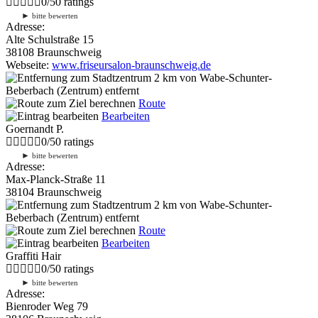
0
/
5
0
ratings
►
bitte bewerten
Adresse:
Alte Schulstraße 15
38108 Braunschweig
Webseite:
www.friseursalon-braunschweig.de
2 km
von Wabe-Schunter-
Beberbach (Zentrum) entfernt
Route
Bearbeiten
Goernandt P.
0
/
5
0
ratings
►
bitte bewerten
Adresse:
Max-Planck-Straße 11
38104 Braunschweig
2 km
von Wabe-Schunter-
Beberbach (Zentrum) entfernt
Route
Bearbeiten
Graffiti Hair
0
/
5
0
ratings
►
bitte bewerten
Adresse:
Bienroder Weg 79