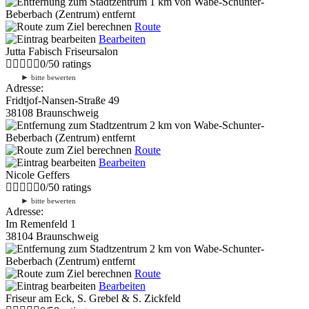
1 km
von Wabe-Schunter-
Beberbach (Zentrum) entfernt
Route
Bearbeiten
Jutta Fabisch Friseursalon
0
/
5
0
ratings
►
bitte bewerten
Adresse:
Fridtjof-Nansen-Straße 49
38108 Braunschweig
2 km
von Wabe-Schunter-
Beberbach (Zentrum) entfernt
Route
Bearbeiten
Nicole Geffers
0
/
5
0
ratings
►
bitte bewerten
Adresse:
Im Remenfeld 1
38104 Braunschweig
2 km
von Wabe-Schunter-
Beberbach (Zentrum) entfernt
Route
Bearbeiten
Friseur am Eck, S. Grebel & S. Zickfeld