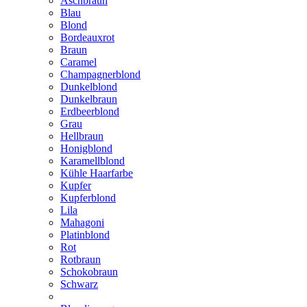
Aschbraun
Blau
Blond
Bordeauxrot
Braun
Caramel
Champagnerblond
Dunkelblond
Dunkelbraun
Erdbeerblond
Grau
Hellbraun
Honigblond
Karamellblond
Kühle Haarfarbe
Kupfer
Kupferblond
Lila
Mahagoni
Platinblond
Rot
Rotbraun
Schokobraun
Schwarz