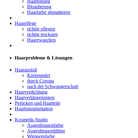
Haartönung
Blondierung
Haarfarbe abmattieren
Haarpflege
richtig pflegen
richtig trocknen
Haarewaschen
Haarprobleme & Lösungen
Haarausfall
Kreisrunder
durch Corona
nach der Schwangerschaft
Haarverdichtung
Haarverlängerungen
Perücken und Haarteile
Haartransplantation
Kosmetik-Studio
Augenbrauenfarbe
Augenbrauenlifting
Wimpernfarbe