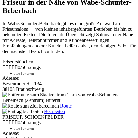
Friseur in der Nähe von Wabe-Schunter-
Beberbach
In Wabe-Schunter-Beberbach gibt es eine große Auswahl an
Friseursalons — von kleinen inhabergeführten Betrieben bis hin zu
bekannten Ketten. Die folgende Übersicht zeigt Salons in der Nähe
mit Adresse, Telefonnummer und Kundenbewertungen.
Empfehlungen anderer Kunden helfen dabei, den richtigen Salon für
den nächsten Besuch zu finden.
Friseurstübchen
0
/
5
0
ratings
►
bitte bewerten
Adresse:
Bevenroder Str. 134
38108 Braunschweig
1 km
von Wabe-Schunter-
Beberbach (Zentrum) entfernt
Route
Bearbeiten
FRISEUR SCHOENFELDER
0
/
5
0
ratings
►
bitte bewerten
Adresse: