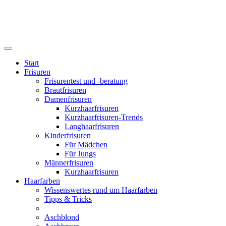
Start
Frisuren
Frisurentest und -beratung
Brautfrisuren
Damenfrisuren
Kurzhaarfrisuren
Kurzhaarfrisuren-Trends
Langhaarfrisuren
Kinderfrisuren
Für Mädchen
Für Jungs
Männerfrisuren
Kurzhaarfrisuren
Haarfarben
Wissenswertes rund um Haarfarben
Tipps & Tricks
Aschblond