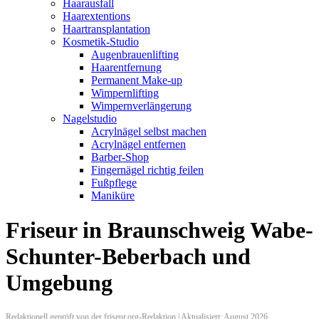
Haarausfall
Haarextentions
Haartransplantation
Kosmetik-Studio
Augenbrauenlifting
Haarentfernung
Permanent Make-up
Wimpernlifting
Wimpernverlängerung
Nagelstudio
Acrylnägel selbst machen
Acrylnägel entfernen
Barber-Shop
Fingernägel richtig feilen
Fußpflege
Maniküre
Friseur in Braunschweig Wabe-
Schunter-Beberbach und
Umgebung
Redaktionell geprüft von der friseur.org-Redaktion | Aktualisiert: August 2026