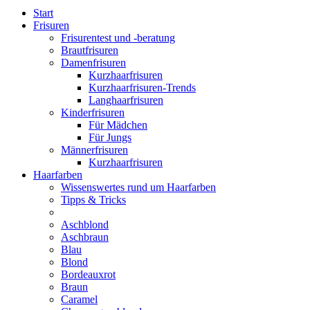
Start
Frisuren
Frisurentest und -beratung
Brautfrisuren
Damenfrisuren
Kurzhaarfrisuren
Kurzhaarfrisuren-Trends
Langhaarfrisuren
Kinderfrisuren
Für Mädchen
Für Jungs
Männerfrisuren
Kurzhaarfrisuren
Haarfarben
Wissenswertes rund um Haarfarben
Tipps & Tricks
Aschblond
Aschbraun
Blau
Blond
Bordeauxrot
Braun
Caramel