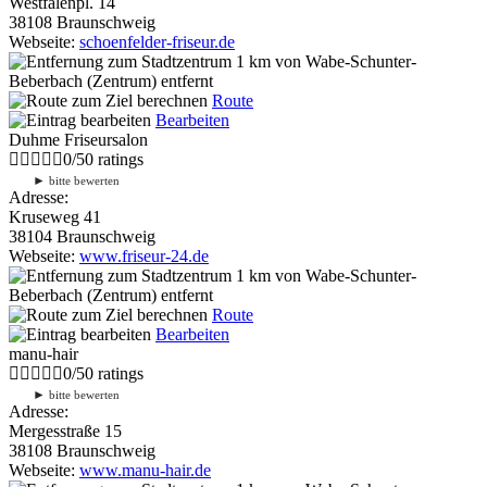
Westfalenpl. 14
38108 Braunschweig
Webseite:
schoenfelder-friseur.de
1 km
von Wabe-Schunter-
Beberbach (Zentrum) entfernt
Route
Bearbeiten
Duhme Friseursalon
0
/
5
0
ratings
►
bitte bewerten
Adresse:
Kruseweg 41
38104 Braunschweig
Webseite:
www.friseur-24.de
1 km
von Wabe-Schunter-
Beberbach (Zentrum) entfernt
Route
Bearbeiten
manu-hair
0
/
5
0
ratings
►
bitte bewerten
Adresse:
Mergesstraße 15
38108 Braunschweig
Webseite:
www.manu-hair.de