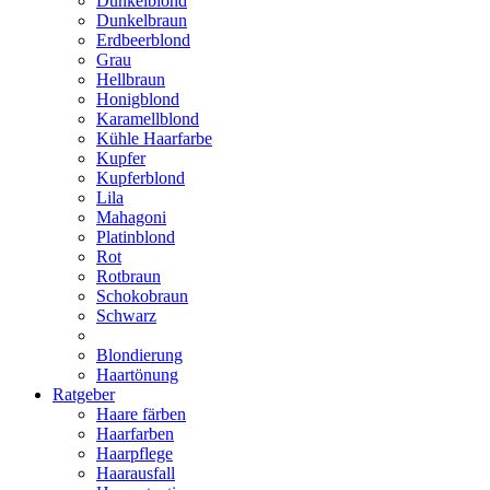
Dunkelblond
Dunkelbraun
Erdbeerblond
Grau
Hellbraun
Honigblond
Karamellblond
Kühle Haarfarbe
Kupfer
Kupferblond
Lila
Mahagoni
Platinblond
Rot
Rotbraun
Schokobraun
Schwarz
Blondierung
Haartönung
Ratgeber
Haare färben
Haarfarben
Haarpflege
Haarausfall