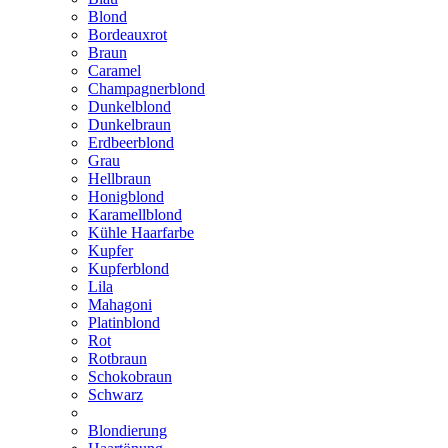
Blond
Bordeauxrot
Braun
Caramel
Champagnerblond
Dunkelblond
Dunkelbraun
Erdbeerblond
Grau
Hellbraun
Honigblond
Karamellblond
Kühle Haarfarbe
Kupfer
Kupferblond
Lila
Mahagoni
Platinblond
Rot
Rotbraun
Schokobraun
Schwarz
Blondierung