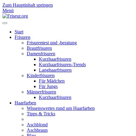
Zum Hauptinhalt springen
Menü
Start
Frisuren
Frisurentest und -beratung
Brautfrisuren
Damenfrisuren
Kurzhaarfrisuren
Kurzhaarfrisuren-Trends
Langhaarfrisuren
Kinderfrisuren
Für Mädchen
Für Jungs
Männerfrisuren
Kurzhaarfrisuren
Haarfarben
Wissenswertes rund um Haarfarben
Tipps & Tricks
Aschblond
Aschbraun
Blau