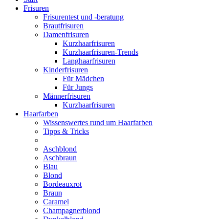
Frisuren
Frisurentest und -beratung
Brautfrisuren
Damenfrisuren
Kurzhaarfrisuren
Kurzhaarfrisuren-Trends
Langhaarfrisuren
Kinderfrisuren
Für Mädchen
Für Jungs
Männerfrisuren
Kurzhaarfrisuren
Haarfarben
Wissenswertes rund um Haarfarben
Tipps & Tricks
Aschblond
Aschbraun
Blau
Blond
Bordeauxrot
Braun
Caramel
Champagnerblond