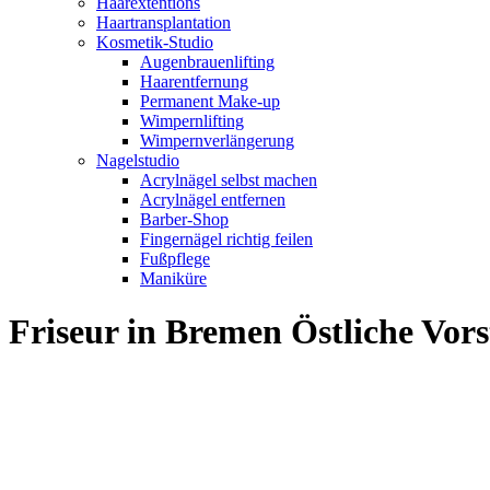
Haarextentions
Haartransplantation
Kosmetik-Studio
Augenbrauenlifting
Haarentfernung
Permanent Make-up
Wimpernlifting
Wimpernverlängerung
Nagelstudio
Acrylnägel selbst machen
Acrylnägel entfernen
Barber-Shop
Fingernägel richtig feilen
Fußpflege
Maniküre
Friseur in Bremen Östliche Vo