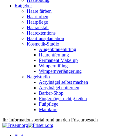
Haartönung
Ratgeber
Haare färben
Haarfarben
Haarpflege
Haarausfall
Haarextentions
Haartransplantation
Kosmetik-Studio
Augenbrauenlifting
Haarentfernung
Permanent Make-up
Wimpernlifting
Wimpernverlängerung
Nagelstudio
Acrylnägel selbst machen
Acrylnägel entfernen
Barber-Shop
Fingernägel richtig feilen
Fußpflege
Maniküre
Ihr Informationsportal rund um den Friseurbesuch
Start