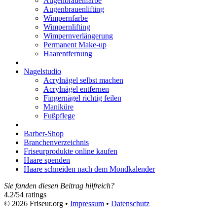
Augenbrauenfarbe
Augenbrauenlifting
Wimpernfarbe
Wimpernlifting
Wimpernverlängerung
Permanent Make-up
Haarentfernung
Nagelstudio
Acrylnägel selbst machen
Acrylnägel entfernen
Fingernägel richtig feilen
Maniküre
Fußpflege
Barber-Shop
Branchenverzeichnis
Friseurprodukte online kaufen
Haare spenden
Haare schneiden nach dem Mondkalender
Sie fanden diesen Beitrag hilfreich?
4.2
/
5
4
ratings
© 2026 Friseur.org •
Impressum
•
Datenschutz