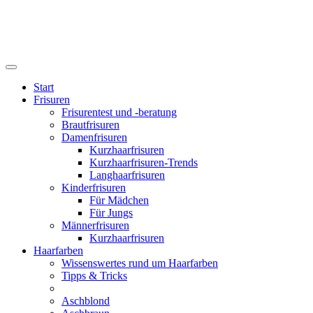
Start
Frisuren
Frisurentest und -beratung
Brautfrisuren
Damenfrisuren
Kurzhaarfrisuren
Kurzhaarfrisuren-Trends
Langhaarfrisuren
Kinderfrisuren
Für Mädchen
Für Jungs
Männerfrisuren
Kurzhaarfrisuren
Haarfarben
Wissenswertes rund um Haarfarben
Tipps & Tricks
Aschblond