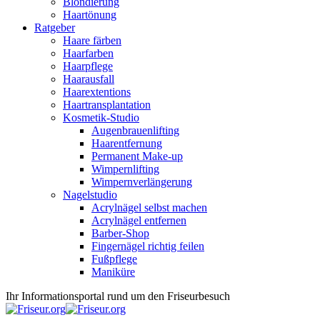
Blondierung
Haartönung
Ratgeber
Haare färben
Haarfarben
Haarpflege
Haarausfall
Haarextentions
Haartransplantation
Kosmetik-Studio
Augenbrauenlifting
Haarentfernung
Permanent Make-up
Wimpernlifting
Wimpernverlängerung
Nagelstudio
Acrylnägel selbst machen
Acrylnägel entfernen
Barber-Shop
Fingernägel richtig feilen
Fußpflege
Maniküre
Ihr Informationsportal rund um den Friseurbesuch