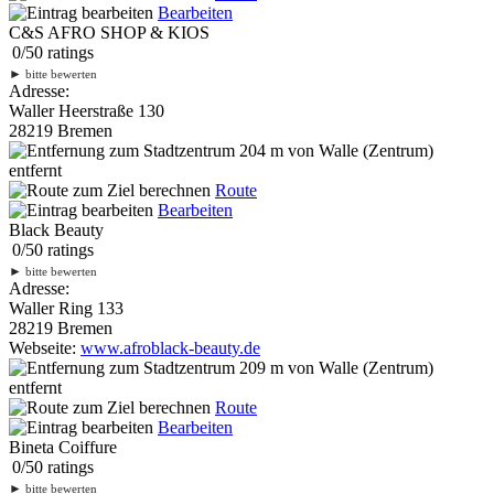
Bearbeiten
C&S AFRO SHOP & KIOS
0
/
5
0
ratings
►
bitte bewerten
Adresse:
Waller Heerstraße 130
28219 Bremen
204 m
von Walle (Zentrum)
entfernt
Route
Bearbeiten
Black Beauty
0
/
5
0
ratings
►
bitte bewerten
Adresse:
Waller Ring 133
28219 Bremen
Webseite:
www.afroblack-beauty.de
209 m
von Walle (Zentrum)
entfernt
Route
Bearbeiten
Bineta Coiffure
0
/
5
0
ratings
►
bitte bewerten