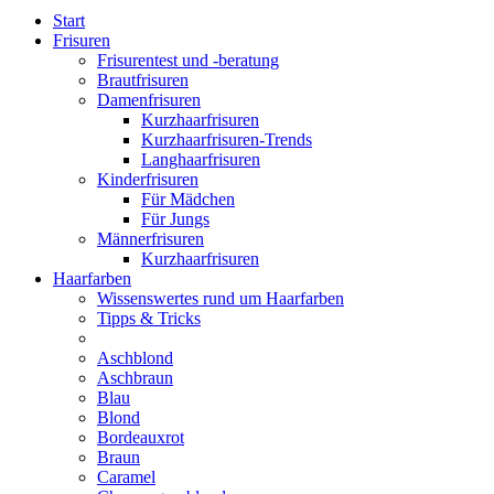
Start
Frisuren
Frisurentest und -beratung
Brautfrisuren
Damenfrisuren
Kurzhaarfrisuren
Kurzhaarfrisuren-Trends
Langhaarfrisuren
Kinderfrisuren
Für Mädchen
Für Jungs
Männerfrisuren
Kurzhaarfrisuren
Haarfarben
Wissenswertes rund um Haarfarben
Tipps & Tricks
Aschblond
Aschbraun
Blau
Blond
Bordeauxrot
Braun
Caramel