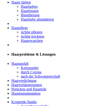
Haare färben
Haarfarben
Haartönung
Blondierung
Haarfarbe abmattieren
Haarpflege
richtig pflegen
richtig trocknen
Haarewaschen
Haarprobleme & Lösungen
Haarausfall
Kreisrunder
durch Corona
nach der Schwangerschaft
Haarverdichtung
Haarverlängerungen
Perücken und Haarteile
Haartransplantation
Kosmetik-Studio