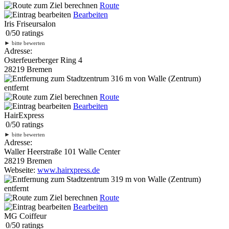
Route
Bearbeiten
Iris Friseursalon
0
/
5
0
ratings
►
bitte bewerten
Adresse:
Osterfeuerberger Ring 4
28219 Bremen
316 m
von Walle (Zentrum)
entfernt
Route
Bearbeiten
HairExpress
0
/
5
0
ratings
►
bitte bewerten
Adresse:
Waller Heerstraße 101 Walle Center
28219 Bremen
Webseite:
www.hairxpress.de
319 m
von Walle (Zentrum)
entfernt
Route
Bearbeiten
MG Coiffeur
0
/
5
0
ratings