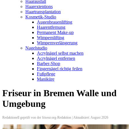
Haarausfall
Haarextentions
Haartransplantation
Kosmetik-Studio
Augenbrauenlifting
Haarentfernung
Permanent Make-up
Wimpernlifting
Wimpernverlängerung
Nagelstudio
Acrylnägel selbst machen
Acrylnägel entfernen
Barber-Shop
Fingernägel richtig feilen
Fußpflege
Maniküre
Friseur in Bremen Walle und
Umgebung
Redaktionell geprüft von der friseur.org-Redaktion | Aktualisiert: August 2026