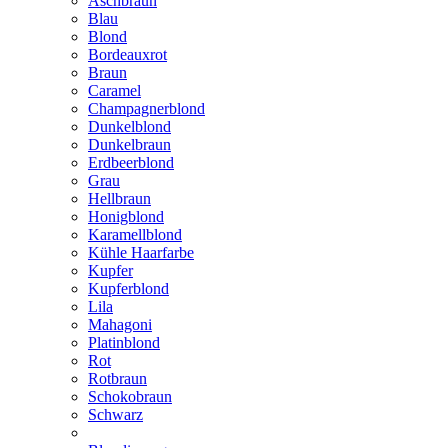
Aschbraun
Blau
Blond
Bordeauxrot
Braun
Caramel
Champagnerblond
Dunkelblond
Dunkelbraun
Erdbeerblond
Grau
Hellbraun
Honigblond
Karamellblond
Kühle Haarfarbe
Kupfer
Kupferblond
Lila
Mahagoni
Platinblond
Rot
Rotbraun
Schokobraun
Schwarz