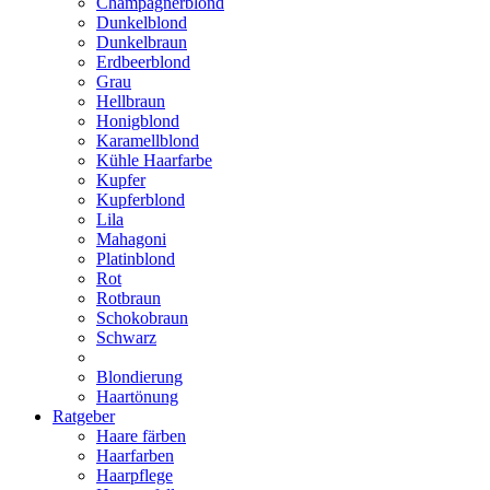
Champagnerblond
Dunkelblond
Dunkelbraun
Erdbeerblond
Grau
Hellbraun
Honigblond
Karamellblond
Kühle Haarfarbe
Kupfer
Kupferblond
Lila
Mahagoni
Platinblond
Rot
Rotbraun
Schokobraun
Schwarz
Blondierung
Haartönung
Ratgeber
Haare färben
Haarfarben
Haarpflege