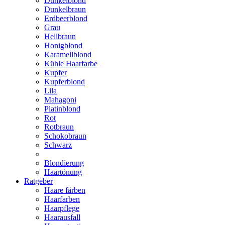
Dunkelblond
Dunkelbraun
Erdbeerblond
Grau
Hellbraun
Honigblond
Karamellblond
Kühle Haarfarbe
Kupfer
Kupferblond
Lila
Mahagoni
Platinblond
Rot
Rotbraun
Schokobraun
Schwarz
Blondierung
Haartönung
Ratgeber
Haare färben
Haarfarben
Haarpflege
Haarausfall