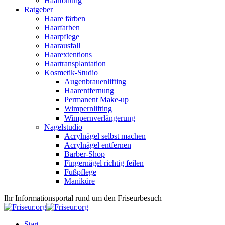
Haartönung
Ratgeber
Haare färben
Haarfarben
Haarpflege
Haarausfall
Haarextentions
Haartransplantation
Kosmetik-Studio
Augenbrauenlifting
Haarentfernung
Permanent Make-up
Wimpernlifting
Wimpernverlängerung
Nagelstudio
Acrylnägel selbst machen
Acrylnägel entfernen
Barber-Shop
Fingernägel richtig feilen
Fußpflege
Maniküre
Ihr Informationsportal rund um den Friseurbesuch
Start