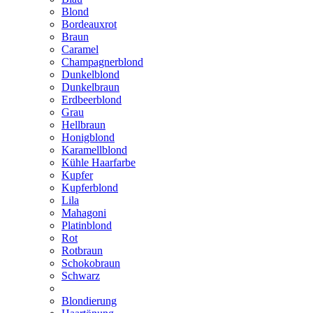
Blond
Bordeauxrot
Braun
Caramel
Champagnerblond
Dunkelblond
Dunkelbraun
Erdbeerblond
Grau
Hellbraun
Honigblond
Karamellblond
Kühle Haarfarbe
Kupfer
Kupferblond
Lila
Mahagoni
Platinblond
Rot
Rotbraun
Schokobraun
Schwarz
Blondierung