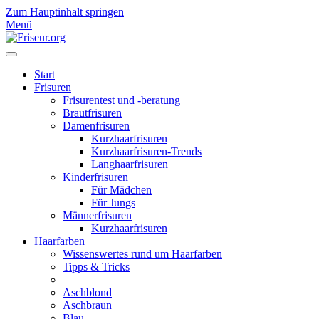
Zum Hauptinhalt springen
Menü
Start
Frisuren
Frisurentest und -beratung
Brautfrisuren
Damenfrisuren
Kurzhaarfrisuren
Kurzhaarfrisuren-Trends
Langhaarfrisuren
Kinderfrisuren
Für Mädchen
Für Jungs
Männerfrisuren
Kurzhaarfrisuren
Haarfarben
Wissenswertes rund um Haarfarben
Tipps & Tricks
Aschblond
Aschbraun
Blau