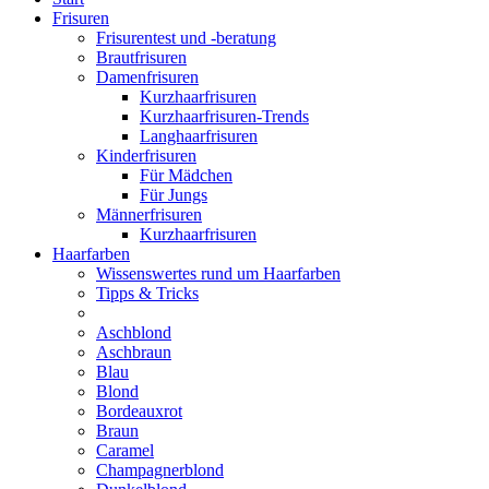
Frisuren
Frisurentest und -beratung
Brautfrisuren
Damenfrisuren
Kurzhaarfrisuren
Kurzhaarfrisuren-Trends
Langhaarfrisuren
Kinderfrisuren
Für Mädchen
Für Jungs
Männerfrisuren
Kurzhaarfrisuren
Haarfarben
Wissenswertes rund um Haarfarben
Tipps & Tricks
Aschblond
Aschbraun
Blau
Blond
Bordeauxrot
Braun
Caramel
Champagnerblond