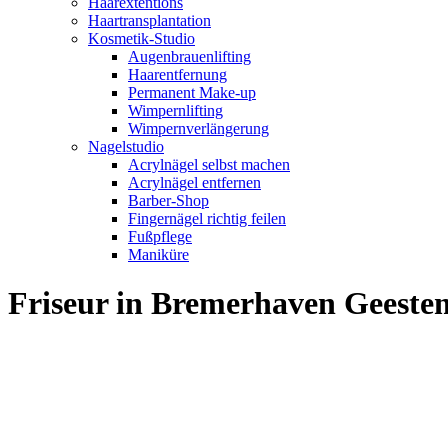
Haarextentions
Haartransplantation
Kosmetik-Studio
Augenbrauenlifting
Haarentfernung
Permanent Make-up
Wimpernlifting
Wimpernverlängerung
Nagelstudio
Acrylnägel selbst machen
Acrylnägel entfernen
Barber-Shop
Fingernägel richtig feilen
Fußpflege
Maniküre
Friseur in Bremerhaven Gees