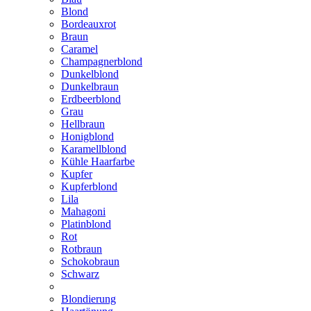
Blond
Bordeauxrot
Braun
Caramel
Champagnerblond
Dunkelblond
Dunkelbraun
Erdbeerblond
Grau
Hellbraun
Honigblond
Karamellblond
Kühle Haarfarbe
Kupfer
Kupferblond
Lila
Mahagoni
Platinblond
Rot
Rotbraun
Schokobraun
Schwarz
Blondierung