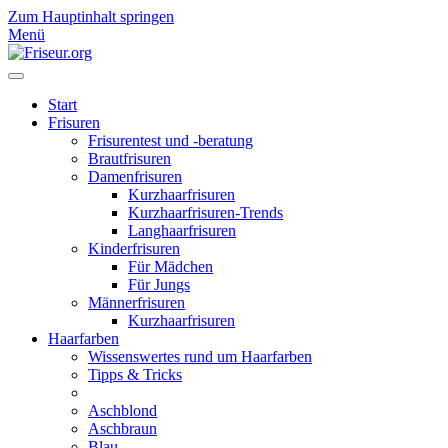
Zum Hauptinhalt springen
Menü
Start
Frisuren
Frisurentest und -beratung
Brautfrisuren
Damenfrisuren
Kurzhaarfrisuren
Kurzhaarfrisuren-Trends
Langhaarfrisuren
Kinderfrisuren
Für Mädchen
Für Jungs
Männerfrisuren
Kurzhaarfrisuren
Haarfarben
Wissenswertes rund um Haarfarben
Tipps & Tricks
Aschblond
Aschbraun
Blau