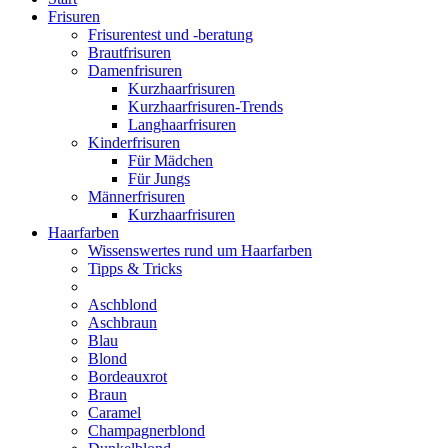
Frisuren
Frisurentest und -beratung
Brautfrisuren
Damenfrisuren
Kurzhaarfrisuren
Kurzhaarfrisuren-Trends
Langhaarfrisuren
Kinderfrisuren
Für Mädchen
Für Jungs
Männerfrisuren
Kurzhaarfrisuren
Haarfarben
Wissenswertes rund um Haarfarben
Tipps & Tricks
Aschblond
Aschbraun
Blau
Blond
Bordeauxrot
Braun
Caramel
Champagnerblond