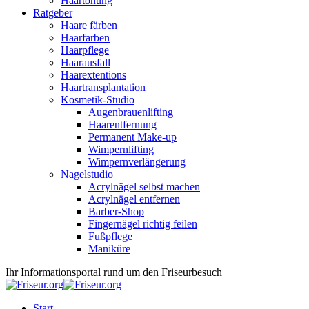
Haartönung
Ratgeber
Haare färben
Haarfarben
Haarpflege
Haarausfall
Haarextentions
Haartransplantation
Kosmetik-Studio
Augenbrauenlifting
Haarentfernung
Permanent Make-up
Wimpernlifting
Wimpernverlängerung
Nagelstudio
Acrylnägel selbst machen
Acrylnägel entfernen
Barber-Shop
Fingernägel richtig feilen
Fußpflege
Maniküre
Ihr Informationsportal rund um den Friseurbesuch
Start