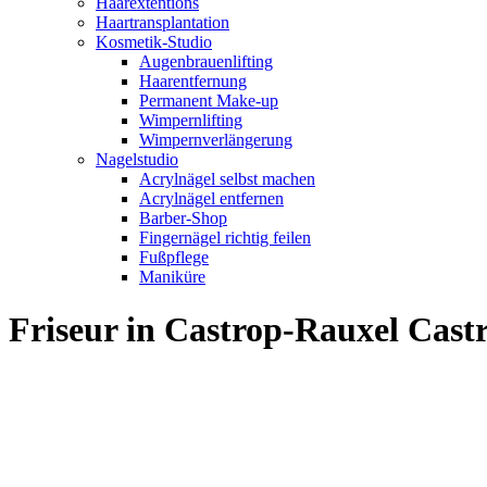
Haarextentions
Haartransplantation
Kosmetik-Studio
Augenbrauenlifting
Haarentfernung
Permanent Make-up
Wimpernlifting
Wimpernverlängerung
Nagelstudio
Acrylnägel selbst machen
Acrylnägel entfernen
Barber-Shop
Fingernägel richtig feilen
Fußpflege
Maniküre
Friseur in Castrop-Rauxel Cas