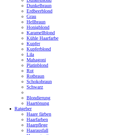
Dunkelblond
Dunkelbraun
Erdbeerblond
Grau
Hellbraun
Honigblond
Karamellblond
Kühle Haarfarbe
Kupfer
Kupferblond
Lila
Mahagoni
Platinblond
Rot
Rotbraun
Schokobraun
Schwarz
Blondierung
Haartönung
Ratgeber
Haare färben
Haarfarben
Haarpflege
Haarausfall