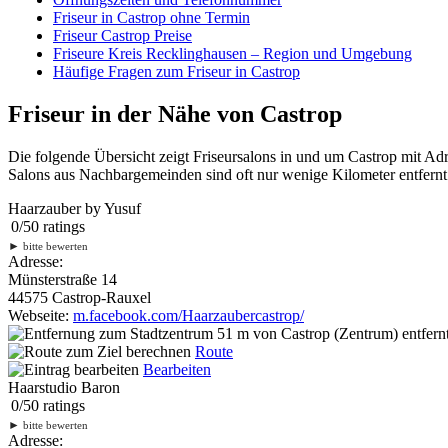
Friseur in Castrop ohne Termin
Friseur Castrop Preise
Friseure Kreis Recklinghausen – Region und Umgebung
Häufige Fragen zum Friseur in Castrop
Friseur in der Nähe von Castrop
Die folgende Übersicht zeigt Friseursalons in und um Castrop mit Ad
Salons aus Nachbargemeinden sind oft nur wenige Kilometer entfernt.
Haarzauber by Yusuf
0
/
5
0
ratings
►
bitte bewerten
Adresse:
Münsterstraße 14
44575 Castrop-Rauxel
Webseite:
m.facebook.com/Haarzaubercastrop/
51 m
von Castrop (Zentrum) entfern
Route
Bearbeiten
Haarstudio Baron
0
/
5
0
ratings
►
bitte bewerten
Adresse: