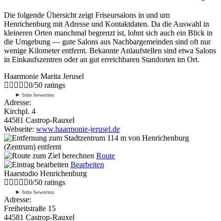
Die folgende Übersicht zeigt Friseursalons in und um
Henrichenburg mit Adresse und Kontaktdaten. Da die Auswahl in
kleineren Orten manchmal begrenzt ist, lohnt sich auch ein Blick in
die Umgebung — gute Salons aus Nachbargemeinden sind oft nur
wenige Kilometer entfernt. Bekannte Anlaufstellen sind etwa Salons
in Einkaufszentren oder an gut erreichbaren Standorten im Ort.
Haarmonie Marita Jerusel
0
/
5
0
ratings
►
bitte bewerten
Adresse:
Kirchpl. 4
44581 Castrop-Rauxel
Webseite:
www.haarmonie-jerusel.de
114 m
von Henrichenburg
(Zentrum) entfernt
Route
Bearbeiten
Haarstudio Henrichenburg
0
/
5
0
ratings
►
bitte bewerten
Adresse:
Freiheitstraße 15
44581 Castrop-Rauxel