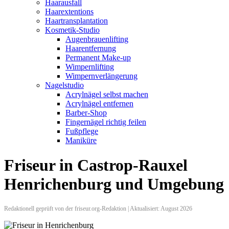
Haarausfall
Haarextentions
Haartransplantation
Kosmetik-Studio
Augenbrauenlifting
Haarentfernung
Permanent Make-up
Wimpernlifting
Wimpernverlängerung
Nagelstudio
Acrylnägel selbst machen
Acrylnägel entfernen
Barber-Shop
Fingernägel richtig feilen
Fußpflege
Maniküre
Friseur in Castrop-Rauxel
Henrichenburg und Umgebung
Redaktionell geprüft von der friseur.org-Redaktion | Aktualisiert: August 2026