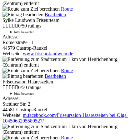
(Zentrum) entfernt
Route
Bearbeiten
Sylke Laudwein Friseurteam
0
/
5
0
ratings
►
bitte bewerten
Adresse:
Römerstraße 11
44579 Castrop-Rauxel
Webseite:
www.friseur-laudwein.de
1 km
von Henrichenburg
(Zentrum) entfernt
Route
Bearbeiten
Friseursalon Haareszeiten
0
/
5
0
ratings
►
bitte bewerten
Adresse:
Stettiner Str. 2
44581 Castrop-Rauxel
Webseite:
m.facebook.com/Friseursalon-Haareszeiten-bei-Olga-
1045063295589527/
1 km
von Henrichenburg
(Zentrum) entfernt
Route