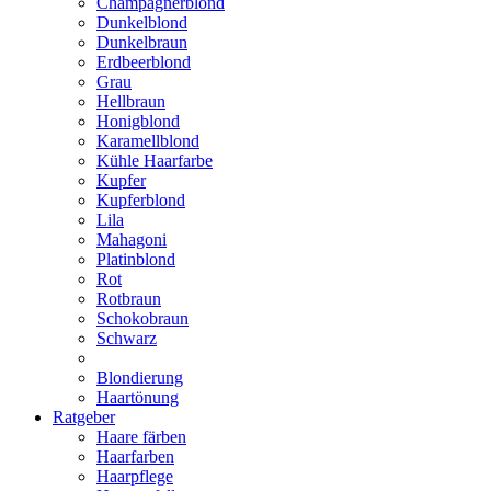
Champagnerblond
Dunkelblond
Dunkelbraun
Erdbeerblond
Grau
Hellbraun
Honigblond
Karamellblond
Kühle Haarfarbe
Kupfer
Kupferblond
Lila
Mahagoni
Platinblond
Rot
Rotbraun
Schokobraun
Schwarz
Blondierung
Haartönung
Ratgeber
Haare färben
Haarfarben
Haarpflege