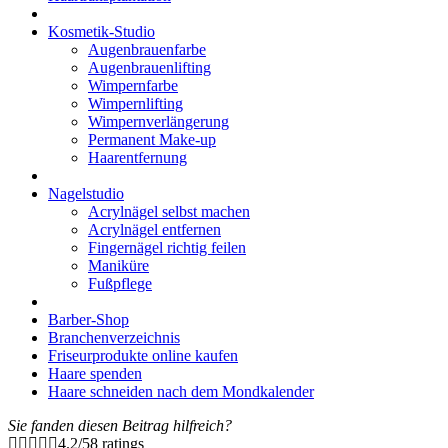
Kosmetik-Studio
Augenbrauenfarbe
Augenbrauenlifting
Wimpernfarbe
Wimpernlifting
Wimpernverlängerung
Permanent Make-up
Haarentfernung
Nagelstudio
Acrylnägel selbst machen
Acrylnägel entfernen
Fingernägel richtig feilen
Maniküre
Fußpflege
Barber-Shop
Branchenverzeichnis
Friseurprodukte online kaufen
Haare spenden
Haare schneiden nach dem Mondkalender
Sie fanden diesen Beitrag hilfreich?
4.2
/
5
8
ratings