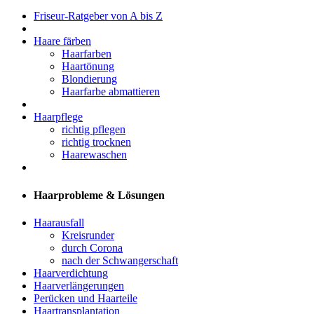
Friseur-Ratgeber von A bis Z
Haare färben
Haarfarben
Haartönung
Blondierung
Haarfarbe abmattieren
Haarpflege
richtig pflegen
richtig trocknen
Haarewaschen
Haarprobleme & Lösungen
Haarausfall
Kreisrunder
durch Corona
nach der Schwangerschaft
Haarverdichtung
Haarverlängerungen
Perücken und Haarteile
Haartransplantation