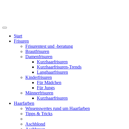
Start
Frisuren
Frisurentest und -beratung
Brautfrisuren
Damenfrisuren
Kurzhaarfrisuren
Kurzhaarfrisuren-Trends
Langhaarfrisuren
Kinderfrisuren
Für Mädchen
Für Jungs
Männerfrisuren
Kurzhaarfrisuren
Haarfarben
Wissenswertes rund um Haarfarben
Tipps & Tricks
Aschblond