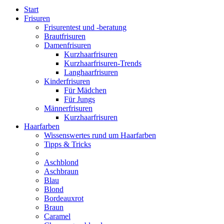
Start
Frisuren
Frisurentest und -beratung
Brautfrisuren
Damenfrisuren
Kurzhaarfrisuren
Kurzhaarfrisuren-Trends
Langhaarfrisuren
Kinderfrisuren
Für Mädchen
Für Jungs
Männerfrisuren
Kurzhaarfrisuren
Haarfarben
Wissenswertes rund um Haarfarben
Tipps & Tricks
Aschblond
Aschbraun
Blau
Blond
Bordeauxrot
Braun
Caramel