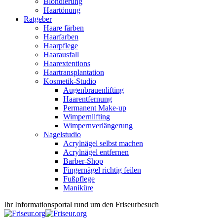
Blondierung
Haartönung
Ratgeber
Haare färben
Haarfarben
Haarpflege
Haarausfall
Haarextentions
Haartransplantation
Kosmetik-Studio
Augenbrauenlifting
Haarentfernung
Permanent Make-up
Wimpernlifting
Wimpernverlängerung
Nagelstudio
Acrylnägel selbst machen
Acrylnägel entfernen
Barber-Shop
Fingernägel richtig feilen
Fußpflege
Maniküre
Ihr Informationsportal rund um den Friseurbesuch