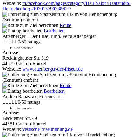
Webseite:
m.facebook.com/pages/category/Hair-Salon/Haarstudio-
Henrichenburg-197013790338617/
132 m
von Henrichenburg
(Zentrum) entfernt
Route
Bearbeiten
Attenberger – Der Friseur Inh. Petra Attenberger
0
/
5
0
ratings
►
bitte bewerten
Adresse:
Recklinghauser Str. 319
44579 Castrop-Rauxel
Webseite:
www.attenberger-der-friseur.de
739 m
von Henrichenburg
(Zentrum) entfernt
Route
Bearbeiten
Andrea Banaszak, Friseursalon
0
/
5
0
ratings
►
bitte bewerten
Adresse:
Becklemer Str. 49
44581 Castrop-Rauxel
Webseite:
vestische-friseurinnung.de
1 km
von Henrichenburg