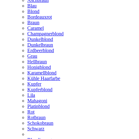
Aschbraun
Blau
Blond
Bordeauxrot
Braun
Caramel
Champagnerblond
Dunkelblond
Dunkelbraun
Erdbeerblond
Grau
Hellbraun
Honigblond
Karamellblond
Kühle Haarfarbe
Kupfer
Kupferblond
Lila
Mahagoni
Platinblond
Rot
Rotbraun
Schokobraun
Schwarz