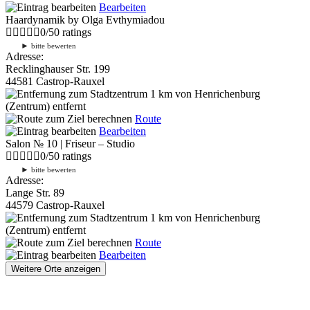
Bearbeiten
Haardynamik by Olga Evthymiadou
0
/
5
0
ratings
►
bitte bewerten
Adresse:
Recklinghauser Str. 199
44581 Castrop-Rauxel
1 km
von Henrichenburg
(Zentrum) entfernt
Route
Bearbeiten
Salon № 10 | Friseur – Studio
0
/
5
0
ratings
►
bitte bewerten
Adresse:
Lange Str. 89
44579 Castrop-Rauxel
1 km
von Henrichenburg
(Zentrum) entfernt
Route
Bearbeiten
Weitere Orte anzeigen