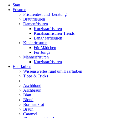
Start
Frisuren
Frisurentest und -beratung
Brautfrisuren
Damenfrisuren
Kurzhaarfrisuren
Kurzhaarfrisuren-Trends
Langhaarfrisuren
Kinderfrisuren
Für Mädchen
Für Jungs
Männerfrisuren
Kurzhaarfrisuren
Haarfarben
Wissenswertes rund um Haarfarben
Tipps & Tricks
Aschblond
Aschbraun
Blau
Blond
Bordeauxrot
Braun
Caramel