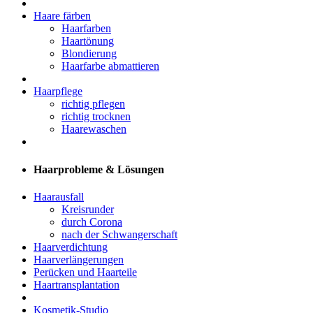
Haare färben
Haarfarben
Haartönung
Blondierung
Haarfarbe abmattieren
Haarpflege
richtig pflegen
richtig trocknen
Haarewaschen
Haarprobleme & Lösungen
Haarausfall
Kreisrunder
durch Corona
nach der Schwangerschaft
Haarverdichtung
Haarverlängerungen
Perücken und Haarteile
Haartransplantation
Kosmetik-Studio