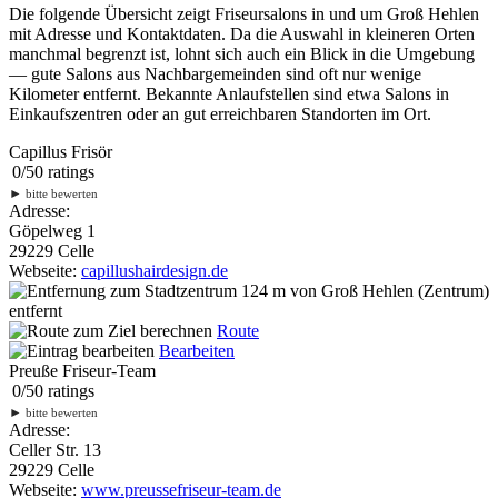
Die folgende Übersicht zeigt Friseursalons in und um Groß Hehlen
mit Adresse und Kontaktdaten. Da die Auswahl in kleineren Orten
manchmal begrenzt ist, lohnt sich auch ein Blick in die Umgebung
— gute Salons aus Nachbargemeinden sind oft nur wenige
Kilometer entfernt. Bekannte Anlaufstellen sind etwa Salons in
Einkaufszentren oder an gut erreichbaren Standorten im Ort.
Capillus Frisör
0
/
5
0
ratings
►
bitte bewerten
Adresse:
Göpelweg 1
29229 Celle
Webseite:
capillushairdesign.de
124 m
von Groß Hehlen (Zentrum)
entfernt
Route
Bearbeiten
Preuße Friseur-Team
0
/
5
0
ratings
►
bitte bewerten
Adresse:
Celler Str. 13
29229 Celle
Webseite:
www.preussefriseur-team.de