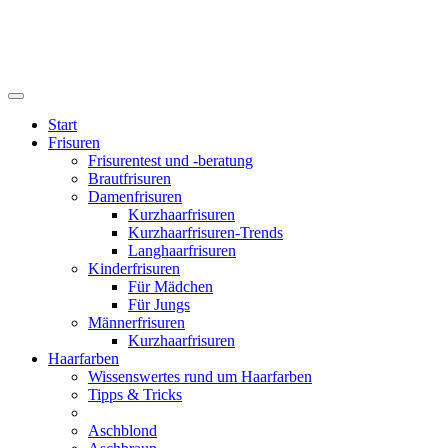
Start
Frisuren
Frisurentest und -beratung
Brautfrisuren
Damenfrisuren
Kurzhaarfrisuren
Kurzhaarfrisuren-Trends
Langhaarfrisuren
Kinderfrisuren
Für Mädchen
Für Jungs
Männerfrisuren
Kurzhaarfrisuren
Haarfarben
Wissenswertes rund um Haarfarben
Tipps & Tricks
Aschblond