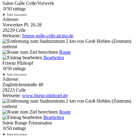
Salon Galle Celle/Vorwerk
0
/
5
0
ratings
►
bitte bewerten
Adresse:
Vorwerker Pl. 26-28
29229 Celle
Webseite:
friseur-galle-celle.alcina.de
2 km
von Groß Hehlen (Zentrum)
entfernt
Route
Bearbeiten
Friseur Pilzkopf
0
/
5
0
ratings
►
bitte bewerten
Adresse:
Zugbrückenstraße 48
29223 Celle
Webseite:
www.fiseur-pilzkopf.de
2 km
von Groß Hehlen (Zentrum)
entfernt
Route
Bearbeiten
Salon Runge Friseursalon
0
/
5
0
ratings
►
bitte bewerten