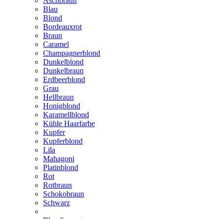
Aschbraun
Blau
Blond
Bordeauxrot
Braun
Caramel
Champagnerblond
Dunkelblond
Dunkelbraun
Erdbeerblond
Grau
Hellbraun
Honigblond
Karamellblond
Kühle Haarfarbe
Kupfer
Kupferblond
Lila
Mahagoni
Platinblond
Rot
Rotbraun
Schokobraun
Schwarz