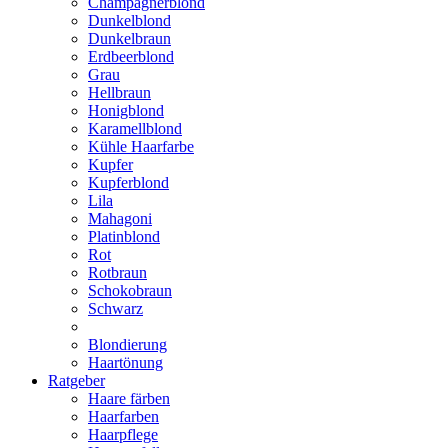
Champagnerblond
Dunkelblond
Dunkelbraun
Erdbeerblond
Grau
Hellbraun
Honigblond
Karamellblond
Kühle Haarfarbe
Kupfer
Kupferblond
Lila
Mahagoni
Platinblond
Rot
Rotbraun
Schokobraun
Schwarz
Blondierung
Haartönung
Ratgeber
Haare färben
Haarfarben
Haarpflege