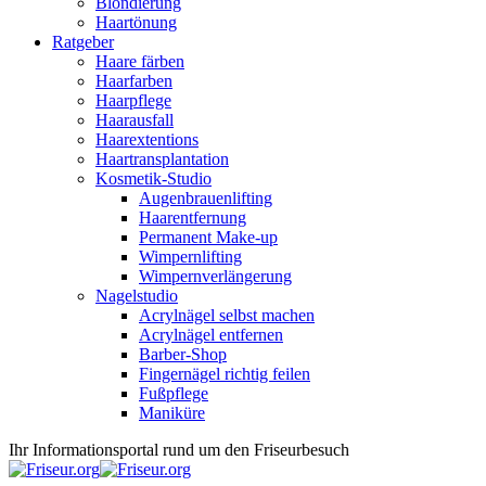
Blondierung
Haartönung
Ratgeber
Haare färben
Haarfarben
Haarpflege
Haarausfall
Haarextentions
Haartransplantation
Kosmetik-Studio
Augenbrauenlifting
Haarentfernung
Permanent Make-up
Wimpernlifting
Wimpernverlängerung
Nagelstudio
Acrylnägel selbst machen
Acrylnägel entfernen
Barber-Shop
Fingernägel richtig feilen
Fußpflege
Maniküre
Ihr Informationsportal rund um den Friseurbesuch