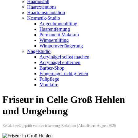
Haarausfall
Haarextentions
Haartransplantation
Kosmetik-Studio
Augenbrauenlifting
Haarentfernung
Permanent Make-up
Wimpernlifting
Wimpernverlängerung
Nagelstudio
Acrylnägel selbst machen
Acrylnägel entfernen
Barber-Shop
Fingernägel richtig feilen
Fußpflege
Maniküre
Friseur in Celle Groß Hehlen
und Umgebung
Redaktionell geprüft von der friseur.org-Redaktion | Aktualisiert: August 2026