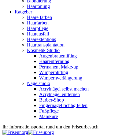
Blondierung
Haartönung
Ratgeber
Haare färben
Haarfarben
Haarpflege
Haarausfall
Haarextentions
Haartransplantation
Kosmetik-Studio
Augenbrauenlifting
Haarentfernung
Permanent Make-up
Wimpernlifting
Wimpernverlängerung
Nagelstudio
Acrylnägel selbst machen
Acrylnägel entfernen
Barber-Shop
Fingernägel richtig feilen
Fußpflege
Maniküre
Ihr Informationsportal rund um den Friseurbesuch