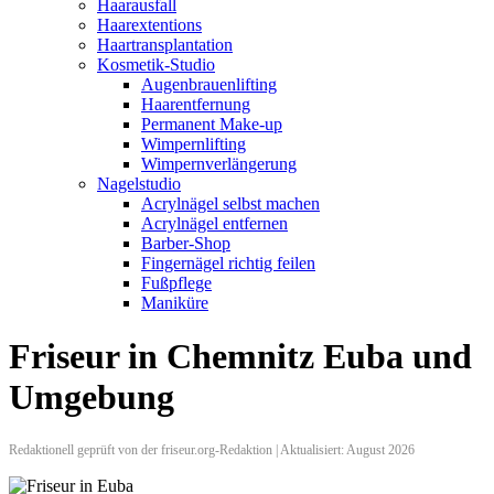
Haarausfall
Haarextentions
Haartransplantation
Kosmetik-Studio
Augenbrauenlifting
Haarentfernung
Permanent Make-up
Wimpernlifting
Wimpernverlängerung
Nagelstudio
Acrylnägel selbst machen
Acrylnägel entfernen
Barber-Shop
Fingernägel richtig feilen
Fußpflege
Maniküre
Friseur in Chemnitz Euba und
Umgebung
Redaktionell geprüft von der friseur.org-Redaktion | Aktualisiert: August 2026