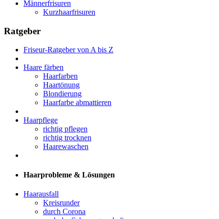
Männerfrisuren
Kurzhaarfrisuren
Ratgeber
Friseur-Ratgeber von A bis Z
Haare färben
Haarfarben
Haartönung
Blondierung
Haarfarbe abmattieren
Haarpflege
richtig pflegen
richtig trocknen
Haarewaschen
Haarprobleme & Lösungen
Haarausfall
Kreisrunder
durch Corona