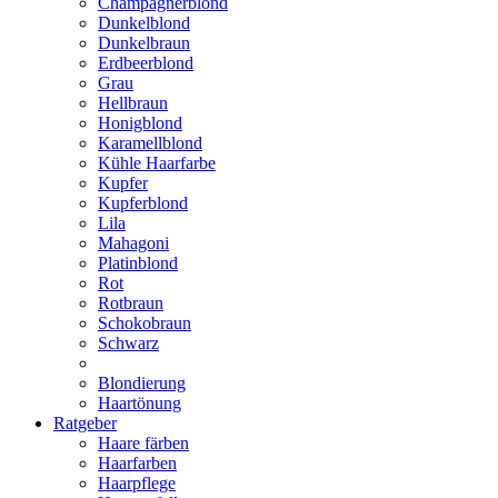
Champagnerblond
Dunkelblond
Dunkelbraun
Erdbeerblond
Grau
Hellbraun
Honigblond
Karamellblond
Kühle Haarfarbe
Kupfer
Kupferblond
Lila
Mahagoni
Platinblond
Rot
Rotbraun
Schokobraun
Schwarz
Blondierung
Haartönung
Ratgeber
Haare färben
Haarfarben
Haarpflege