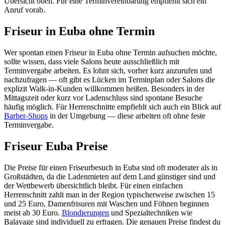
Übersicht oben. Für eine Terminvereinbarung empfiehlt sich ein
Anruf vorab.
Friseur in Euba ohne Termin
Wer spontan einen Friseur in Euba ohne Termin aufsuchen möchte,
sollte wissen, dass viele Salons heute ausschließlich mit
Terminvergabe arbeiten. Es lohnt sich, vorher kurz anzurufen und
nachzufragen — oft gibt es Lücken im Terminplan oder Salons die
explizit Walk-in-Kunden willkommen heißen. Besonders in der
Mittagszeit oder kurz vor Ladenschluss sind spontane Besuche
häufig möglich. Für Herrenschnitte empfiehlt sich auch ein Blick auf
Barber-Shops
in der Umgebung — diese arbeiten oft ohne feste
Terminvergabe.
Friseur Euba Preise
Die Preise für einen Friseurbesuch in Euba sind oft moderater als in
Großstädten, da die Ladenmieten auf dem Land günstiger sind und
der Wettbewerb übersichtlich bleibt. Für einen einfachen
Herrenschnitt zahlt man in der Region typischerweise zwischen 15
und 25 Euro, Damenfrisuren mit Waschen und Föhnen beginnen
meist ab 30 Euro.
Blondierungen
und Spezialtechniken wie
Balayage sind individuell zu erfragen. Die genauen Preise findest du