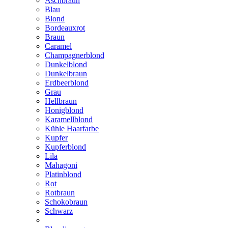
Aschbraun
Blau
Blond
Bordeauxrot
Braun
Caramel
Champagnerblond
Dunkelblond
Dunkelbraun
Erdbeerblond
Grau
Hellbraun
Honigblond
Karamellblond
Kühle Haarfarbe
Kupfer
Kupferblond
Lila
Mahagoni
Platinblond
Rot
Rotbraun
Schokobraun
Schwarz