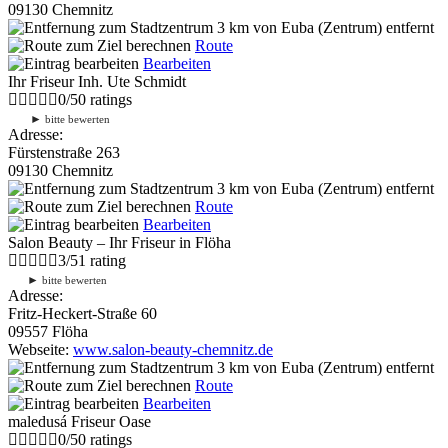
09130 Chemnitz
3 km
von Euba (Zentrum) entfernt
Route
Bearbeiten
Ihr Friseur Inh. Ute Schmidt
0
/
5
0
ratings
►
bitte bewerten
Adresse:
Fürstenstraße 263
09130 Chemnitz
3 km
von Euba (Zentrum) entfernt
Route
Bearbeiten
Salon Beauty – Ihr Friseur in Flöha
3
/
5
1
rating
►
bitte bewerten
Adresse:
Fritz-Heckert-Straße 60
09557 Flöha
Webseite:
www.salon-beauty-chemnitz.de
3 km
von Euba (Zentrum) entfernt
Route
Bearbeiten
maledusá Friseur Oase
0
/
5
0
ratings