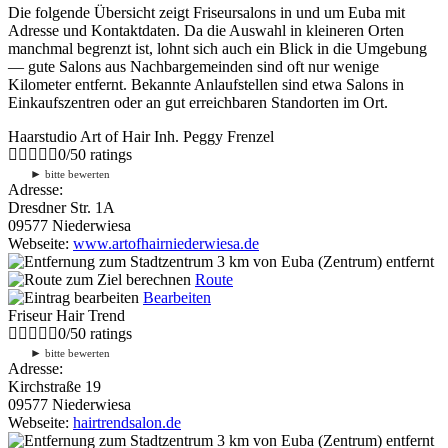
Die folgende Übersicht zeigt Friseursalons in und um Euba mit
Adresse und Kontaktdaten. Da die Auswahl in kleineren Orten
manchmal begrenzt ist, lohnt sich auch ein Blick in die Umgebung
— gute Salons aus Nachbargemeinden sind oft nur wenige
Kilometer entfernt. Bekannte Anlaufstellen sind etwa Salons in
Einkaufszentren oder an gut erreichbaren Standorten im Ort.
Haarstudio Art of Hair Inh. Peggy Frenzel
0
/
5
0
ratings
►
bitte bewerten
Adresse:
Dresdner Str. 1A
09577 Niederwiesa
Webseite:
www.artofhairniederwiesa.de
3 km
von Euba (Zentrum) entfernt
Route
Bearbeiten
Friseur Hair Trend
0
/
5
0
ratings
►
bitte bewerten
Adresse:
Kirchstraße 19
09577 Niederwiesa
Webseite:
hairtrendsalon.de
3 km
von Euba (Zentrum) entfernt