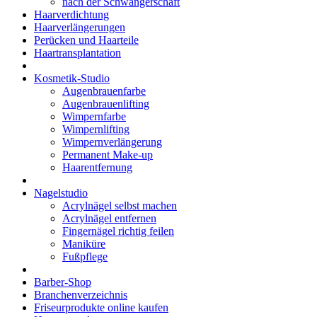
nach der Schwangerschaft
Haarverdichtung
Haarverlängerungen
Perücken und Haarteile
Haartransplantation
Kosmetik-Studio
Augenbrauenfarbe
Augenbrauenlifting
Wimpernfarbe
Wimpernlifting
Wimpernverlängerung
Permanent Make-up
Haarentfernung
Nagelstudio
Acrylnägel selbst machen
Acrylnägel entfernen
Fingernägel richtig feilen
Maniküre
Fußpflege
Barber-Shop
Branchenverzeichnis
Friseurprodukte online kaufen