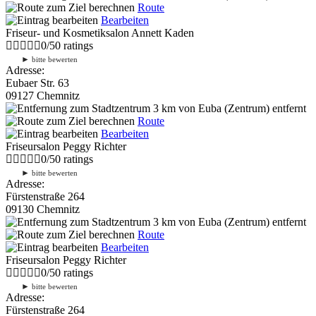
Route
Bearbeiten
Friseur- und Kosmetiksalon Annett Kaden
0
/
5
0
ratings
►
bitte bewerten
Adresse:
Eubaer Str. 63
09127 Chemnitz
3 km
von Euba (Zentrum) entfernt
Route
Bearbeiten
Friseursalon Peggy Richter
0
/
5
0
ratings
►
bitte bewerten
Adresse:
Fürstenstraße 264
09130 Chemnitz
3 km
von Euba (Zentrum) entfernt
Route
Bearbeiten
Friseursalon Peggy Richter
0
/
5
0
ratings
►
bitte bewerten
Adresse:
Fürstenstraße 264