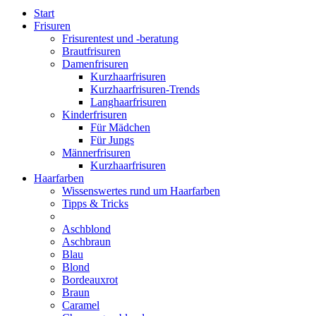
Start
Frisuren
Frisurentest und -beratung
Brautfrisuren
Damenfrisuren
Kurzhaarfrisuren
Kurzhaarfrisuren-Trends
Langhaarfrisuren
Kinderfrisuren
Für Mädchen
Für Jungs
Männerfrisuren
Kurzhaarfrisuren
Haarfarben
Wissenswertes rund um Haarfarben
Tipps & Tricks
Aschblond
Aschbraun
Blau
Blond
Bordeauxrot
Braun
Caramel