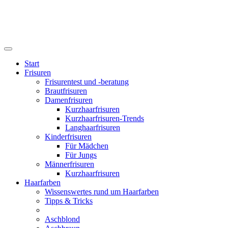
Start
Frisuren
Frisurentest und -beratung
Brautfrisuren
Damenfrisuren
Kurzhaarfrisuren
Kurzhaarfrisuren-Trends
Langhaarfrisuren
Kinderfrisuren
Für Mädchen
Für Jungs
Männerfrisuren
Kurzhaarfrisuren
Haarfarben
Wissenswertes rund um Haarfarben
Tipps & Tricks
Aschblond