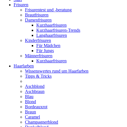
Frisuren
Frisurentest und -beratung
Brautfrisuren
Damenfrisuren
Kurzhaarfrisuren
Kurzhaarfrisuren-Trends
Langhaarfrisuren
Kinderfrisuren
Für Mädchen
Für Jungs
Männerfrisuren
Kurzhaarfrisuren
Haarfarben
Wissenswertes rund um Haarfarben
Tipps & Tricks
Aschblond
Aschbraun
Blau
Blond
Bordeauxrot
Braun
Caramel
Champagnerblond