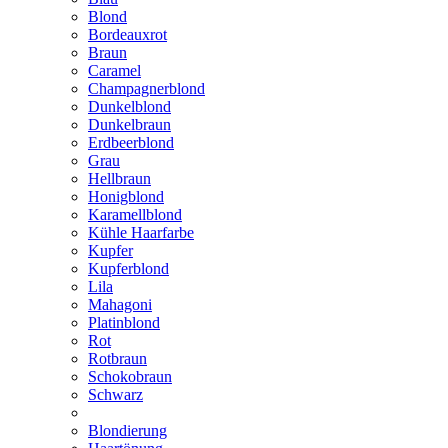
Blond
Bordeauxrot
Braun
Caramel
Champagnerblond
Dunkelblond
Dunkelbraun
Erdbeerblond
Grau
Hellbraun
Honigblond
Karamellblond
Kühle Haarfarbe
Kupfer
Kupferblond
Lila
Mahagoni
Platinblond
Rot
Rotbraun
Schokobraun
Schwarz
Blondierung