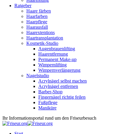
Haartönung
Ratgeber
Haare färben
Haarfarben
Haarpflege
Haarausfall
Haarextentions
Haartransplantation
Kosmetik-Studio
Augenbrauenlifting
Haarentfernung
Permanent Make-up
Wimpernlifting
Wimpernverlängerung
Nagelstudio
Acrylnägel selbst machen
Acrylnägel entfernen
Barber-Shop
Fingernägel richtig feilen
Fußpflege
Maniküre
Ihr Informationsportal rund um den Friseurbesuch
Start