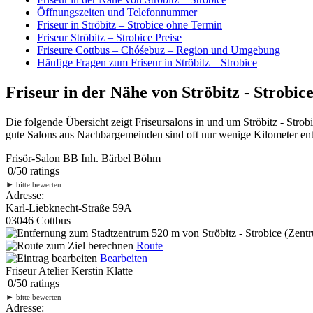
Öffnungszeiten und Telefonnummer
Friseur in Ströbitz – Strobice ohne Termin
Friseur Ströbitz – Strobice Preise
Friseure Cottbus – Chóśebuz – Region und Umgebung
Häufige Fragen zum Friseur in Ströbitz – Strobice
Friseur in der Nähe von Ströbitz - Strobic
Die folgende Übersicht zeigt Friseursalons in und um Ströbitz - Str
gute Salons aus Nachbargemeinden sind oft nur wenige Kilometer entf
Frisör-Salon BB Inh. Bärbel Böhm
0
/
5
0
ratings
►
bitte bewerten
Adresse:
Karl-Liebknecht-Straße 59A
03046 Cottbus
520 m
von Ströbitz - Strobice (Zentr
Route
Bearbeiten
Friseur Atelier Kerstin Klatte
0
/
5
0
ratings
►
bitte bewerten
Adresse: