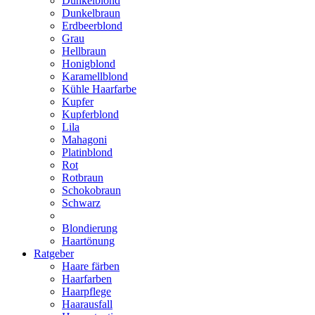
Dunkelblond
Dunkelbraun
Erdbeerblond
Grau
Hellbraun
Honigblond
Karamellblond
Kühle Haarfarbe
Kupfer
Kupferblond
Lila
Mahagoni
Platinblond
Rot
Rotbraun
Schokobraun
Schwarz
Blondierung
Haartönung
Ratgeber
Haare färben
Haarfarben
Haarpflege
Haarausfall