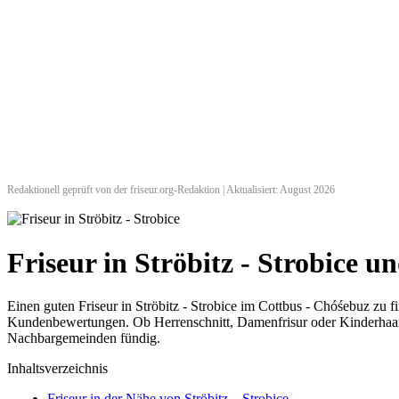
Redaktionell geprüft von der friseur.org-Redaktion | Aktualisiert: August 2026
Friseur in Ströbitz - Strobice
Einen guten Friseur in Ströbitz - Strobice im Cottbus - Chóśebuz zu f
Kundenbewertungen. Ob Herrenschnitt, Damenfrisur oder Kinderhaarsch
Nachbargemeinden fündig.
Inhaltsverzeichnis
Friseur in der Nähe von Ströbitz – Strobice