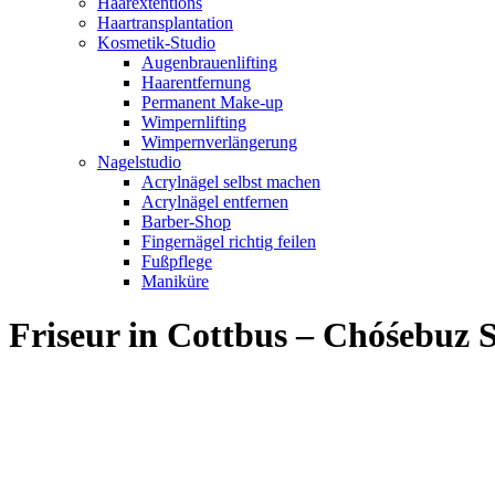
Haarextentions
Haartransplantation
Kosmetik-Studio
Augenbrauenlifting
Haarentfernung
Permanent Make-up
Wimpernlifting
Wimpernverlängerung
Nagelstudio
Acrylnägel selbst machen
Acrylnägel entfernen
Barber-Shop
Fingernägel richtig feilen
Fußpflege
Maniküre
Friseur in Cottbus – Chóśebuz 