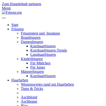
Zum Hauptinhalt springen
Menü
Start
Frisuren
Frisurentest und -beratung
Brautfrisuren
Damenfrisuren
Kurzhaarfrisuren
Kurzhaarfrisuren-Trends
Langhaarfrisuren
Kinderfrisuren
Für Mädchen
Für Jungs
Männerfrisuren
Kurzhaarfrisuren
Haarfarben
Wissenswertes rund um Haarfarben
Tipps & Tricks
Aschblond
Aschbraun
Blau