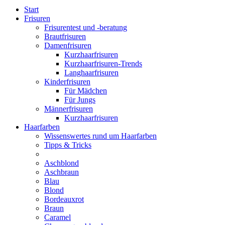
Start
Frisuren
Frisurentest und -beratung
Brautfrisuren
Damenfrisuren
Kurzhaarfrisuren
Kurzhaarfrisuren-Trends
Langhaarfrisuren
Kinderfrisuren
Für Mädchen
Für Jungs
Männerfrisuren
Kurzhaarfrisuren
Haarfarben
Wissenswertes rund um Haarfarben
Tipps & Tricks
Aschblond
Aschbraun
Blau
Blond
Bordeauxrot
Braun
Caramel