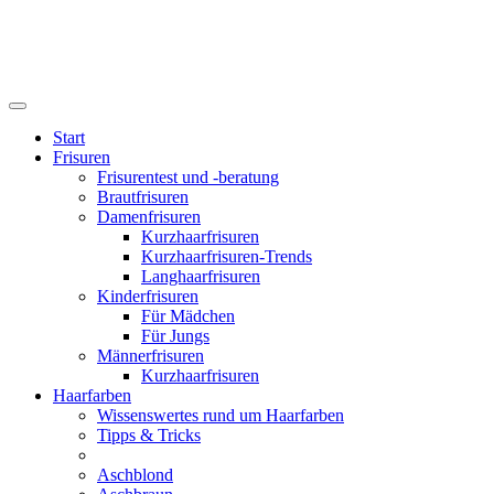
Start
Frisuren
Frisurentest und -beratung
Brautfrisuren
Damenfrisuren
Kurzhaarfrisuren
Kurzhaarfrisuren-Trends
Langhaarfrisuren
Kinderfrisuren
Für Mädchen
Für Jungs
Männerfrisuren
Kurzhaarfrisuren
Haarfarben
Wissenswertes rund um Haarfarben
Tipps & Tricks
Aschblond