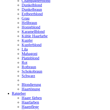
Champagnerblond
Dunkelblond
Dunkelbraun
Erdbeerblond
Grau
Hellbraun
Honigblond
Karamellblond
Kühle Haarfarbe
Kupfer
Kupferblond
Lila
Mahagoni
Platinblond
Rot
Rotbraun
Schokobraun
Schwarz
Blondierung
Haartönung
Ratgeber
Haare färben
Haarfarben
Haarpflege