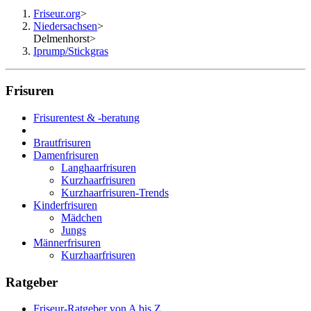
Friseur.org
>
Niedersachsen
>
Delmenhorst
>
Iprump/Stickgras
Frisuren
Frisurentest & -beratung
Brautfrisuren
Damenfrisuren
Langhaarfrisuren
Kurzhaarfrisuren
Kurzhaarfrisuren-Trends
Kinderfrisuren
Mädchen
Jungs
Männerfrisuren
Kurzhaarfrisuren
Ratgeber
Friseur-Ratgeber von A bis Z