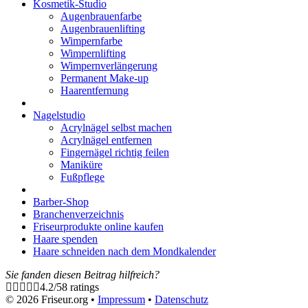
Kosmetik-Studio
Augenbrauenfarbe
Augenbrauenlifting
Wimpernfarbe
Wimpernlifting
Wimpernverlängerung
Permanent Make-up
Haarentfernung
Nagelstudio
Acrylnägel selbst machen
Acrylnägel entfernen
Fingernägel richtig feilen
Maniküre
Fußpflege
Barber-Shop
Branchenverzeichnis
Friseurprodukte online kaufen
Haare spenden
Haare schneiden nach dem Mondkalender
Sie fanden diesen Beitrag hilfreich?
4.2
/
5
8
ratings
© 2026 Friseur.org •
Impressum
•
Datenschutz