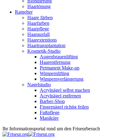
Blondierung
Haartönung
Ratgeber
Haare färben
Haarfarben
Haarpflege
Haarausfall
Haarextentions
Haartransplantation
Kosmetik-Studio
Augenbrauenlifting
Haarentfernung
Permanent Make-up
Wimpernlifting
Wimpernverlängerung
Nagelstudio
Acrylnägel selbst machen
Acrylnägel entfernen
Barber-Shop
Fingernägel richtig feilen
Fußpflege
Maniküre
Ihr Informationsportal rund um den Friseurbesuch