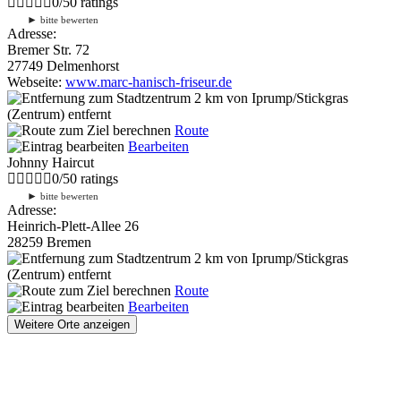
0
/
5
0
ratings
►
bitte bewerten
Adresse:
Bremer Str. 72
27749 Delmenhorst
Webseite:
www.marc-hanisch-friseur.de
2 km
von Iprump/Stickgras
(Zentrum) entfernt
Route
Bearbeiten
Johnny Haircut
0
/
5
0
ratings
►
bitte bewerten
Adresse:
Heinrich-Plett-Allee 26
28259 Bremen
2 km
von Iprump/Stickgras
(Zentrum) entfernt
Route
Bearbeiten
Weitere Orte anzeigen