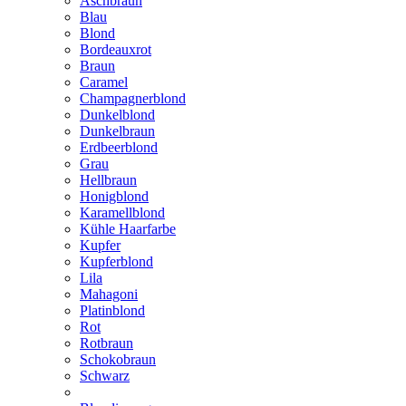
Aschbraun
Blau
Blond
Bordeauxrot
Braun
Caramel
Champagnerblond
Dunkelblond
Dunkelbraun
Erdbeerblond
Grau
Hellbraun
Honigblond
Karamellblond
Kühle Haarfarbe
Kupfer
Kupferblond
Lila
Mahagoni
Platinblond
Rot
Rotbraun
Schokobraun
Schwarz