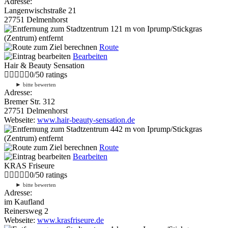
Adresse:
Langenwischstraße 21
27751 Delmenhorst
121 m
von Iprump/Stickgras
(Zentrum) entfernt
Route
Bearbeiten
Hair & Beauty Sensation
0
/
5
0
ratings
►
bitte bewerten
Adresse:
Bremer Str. 312
27751 Delmenhorst
Webseite:
www.hair-beauty-sensation.de
442 m
von Iprump/Stickgras
(Zentrum) entfernt
Route
Bearbeiten
KRAS Friseure
0
/
5
0
ratings
►
bitte bewerten
Adresse:
im Kaufland
Reinersweg 2
Webseite:
www.krasfriseure.de