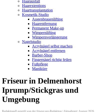
Haarausfall
Haarextentions
Haartransplantation
Kosmetik-Studio
Augenbrauenlifting
Haarentfernung
Permanent Make-up
Wimpernlifting
Wimpernverlängerung
Nagelstudio
Acrylnägel selbst machen
Acrylnägel entfernen
Barber-Shop
Fingernägel richtig feilen
Fußpflege
Maniküre
Friseur in Delmenhorst
Iprump/Stickgras und
Umgebung
Redaktionell geprüft von der friseur.org-Redaktion | Aktualisiert: August 2026