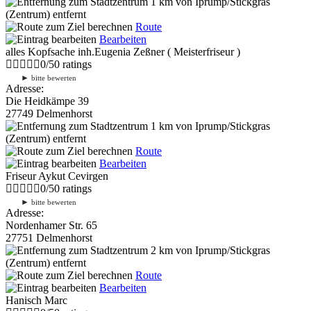
1 km
von Iprump/Stickgras
(Zentrum) entfernt
Route
Bearbeiten
alles Kopfsache inh.Eugenia Zeßner ( Meisterfriseur )
0
/
5
0
ratings
►
bitte bewerten
Adresse:
Die Heidkämpe 39
27749 Delmenhorst
1 km
von Iprump/Stickgras
(Zentrum) entfernt
Route
Bearbeiten
Friseur Aykut Cevirgen
0
/
5
0
ratings
►
bitte bewerten
Adresse:
Nordenhamer Str. 65
27751 Delmenhorst
2 km
von Iprump/Stickgras
(Zentrum) entfernt
Route
Bearbeiten
Hanisch Marc