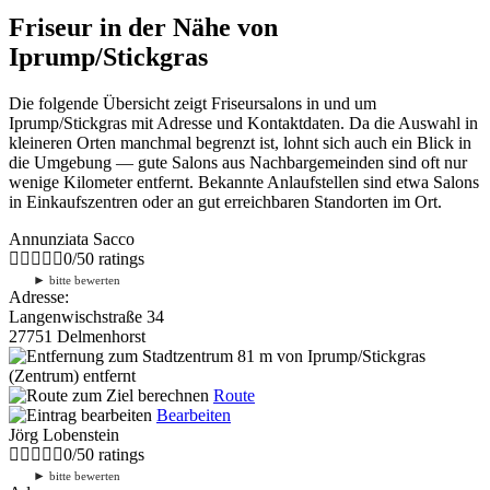
Friseur in der Nähe von
Iprump/Stickgras
Die folgende Übersicht zeigt Friseursalons in und um
Iprump/Stickgras mit Adresse und Kontaktdaten. Da die Auswahl in
kleineren Orten manchmal begrenzt ist, lohnt sich auch ein Blick in
die Umgebung — gute Salons aus Nachbargemeinden sind oft nur
wenige Kilometer entfernt. Bekannte Anlaufstellen sind etwa Salons
in Einkaufszentren oder an gut erreichbaren Standorten im Ort.
Annunziata Sacco
0
/
5
0
ratings
►
bitte bewerten
Adresse:
Langenwischstraße 34
27751 Delmenhorst
81 m
von Iprump/Stickgras
(Zentrum) entfernt
Route
Bearbeiten
Jörg Lobenstein
0
/
5
0
ratings
►
bitte bewerten