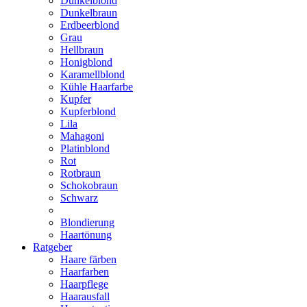
Dunkelblond
Dunkelbraun
Erdbeerblond
Grau
Hellbraun
Honigblond
Karamellblond
Kühle Haarfarbe
Kupfer
Kupferblond
Lila
Mahagoni
Platinblond
Rot
Rotbraun
Schokobraun
Schwarz
Blondierung
Haartönung
Ratgeber
Haare färben
Haarfarben
Haarpflege
Haarausfall