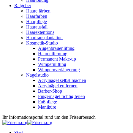
Haartönung
Ratgeber
Haare färben
Haarfarben
Haarpflege
Haarausfall
Haarextentions
Haartransplantation
Kosmetik-Studio
Augenbrauenlifting
Haarentfernung
Permanent Make-up
Wimpernlifting
Wimpernverlängerung
Nagelstudio
Acrylnägel selbst machen
Acrylnägel entfernen
Barber-Shop
Fingernägel richtig feilen
Fußpflege
Maniküre
Ihr Informationsportal rund um den Friseurbesuch
Start