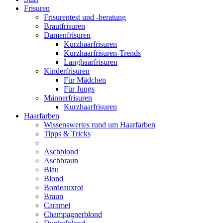
Frisuren
Frisurentest und -beratung
Brautfrisuren
Damenfrisuren
Kurzhaarfrisuren
Kurzhaarfrisuren-Trends
Langhaarfrisuren
Kinderfrisuren
Für Mädchen
Für Jungs
Männerfrisuren
Kurzhaarfrisuren
Haarfarben
Wissenswertes rund um Haarfarben
Tipps & Tricks
Aschblond
Aschbraun
Blau
Blond
Bordeauxrot
Braun
Caramel
Champagnerblond