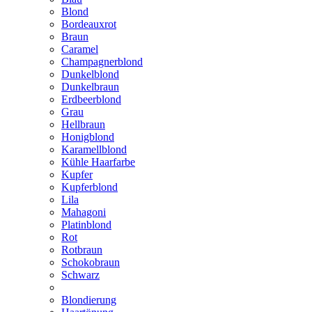
Blond
Bordeauxrot
Braun
Caramel
Champagnerblond
Dunkelblond
Dunkelbraun
Erdbeerblond
Grau
Hellbraun
Honigblond
Karamellblond
Kühle Haarfarbe
Kupfer
Kupferblond
Lila
Mahagoni
Platinblond
Rot
Rotbraun
Schokobraun
Schwarz
Blondierung