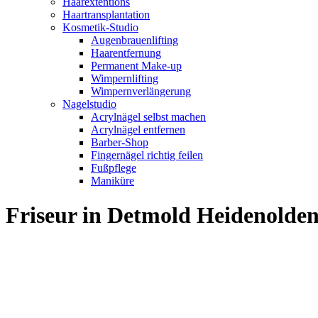
Haarextentions
Haartransplantation
Kosmetik-Studio
Augenbrauenlifting
Haarentfernung
Permanent Make-up
Wimpernlifting
Wimpernverlängerung
Nagelstudio
Acrylnägel selbst machen
Acrylnägel entfernen
Barber-Shop
Fingernägel richtig feilen
Fußpflege
Maniküre
Friseur in Detmold Heidenold