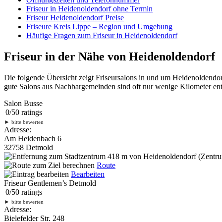
Friseur in Heidenoldendorf ohne Termin
Friseur Heidenoldendorf Preise
Friseure Kreis Lippe – Region und Umgebung
Häufige Fragen zum Friseur in Heidenoldendorf
Friseur in der Nähe von Heidenoldendorf
Die folgende Übersicht zeigt Friseursalons in und um Heidenoldendo
gute Salons aus Nachbargemeinden sind oft nur wenige Kilometer entf
Salon Busse
0
/
5
0
ratings
►
bitte bewerten
Adresse:
Am Heidenbach 6
32758 Detmold
418 m
von Heidenoldendorf (Zentrum
Route
Bearbeiten
Friseur Gentlemen’s Detmold
0
/
5
0
ratings
►
bitte bewerten
Adresse:
Bielefelder Str. 248