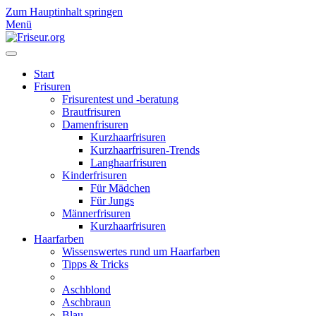
Zum Hauptinhalt springen
Menü
Start
Frisuren
Frisurentest und -beratung
Brautfrisuren
Damenfrisuren
Kurzhaarfrisuren
Kurzhaarfrisuren-Trends
Langhaarfrisuren
Kinderfrisuren
Für Mädchen
Für Jungs
Männerfrisuren
Kurzhaarfrisuren
Haarfarben
Wissenswertes rund um Haarfarben
Tipps & Tricks
Aschblond
Aschbraun
Blau