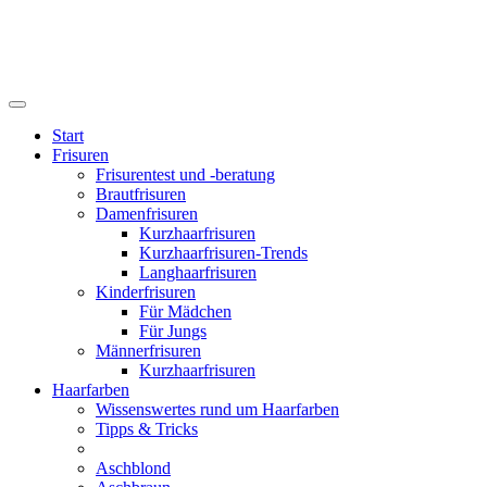
Start
Frisuren
Frisurentest und -beratung
Brautfrisuren
Damenfrisuren
Kurzhaarfrisuren
Kurzhaarfrisuren-Trends
Langhaarfrisuren
Kinderfrisuren
Für Mädchen
Für Jungs
Männerfrisuren
Kurzhaarfrisuren
Haarfarben
Wissenswertes rund um Haarfarben
Tipps & Tricks
Aschblond