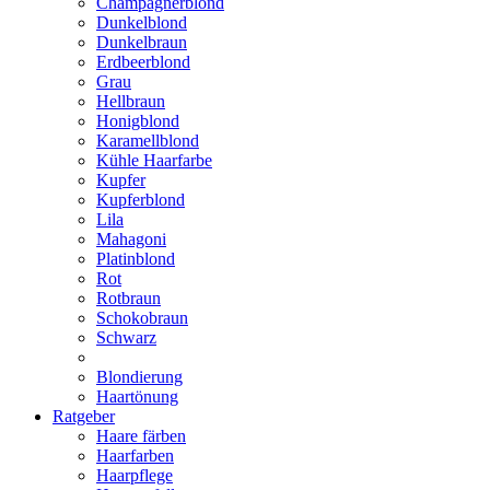
Champagnerblond
Dunkelblond
Dunkelbraun
Erdbeerblond
Grau
Hellbraun
Honigblond
Karamellblond
Kühle Haarfarbe
Kupfer
Kupferblond
Lila
Mahagoni
Platinblond
Rot
Rotbraun
Schokobraun
Schwarz
Blondierung
Haartönung
Ratgeber
Haare färben
Haarfarben
Haarpflege