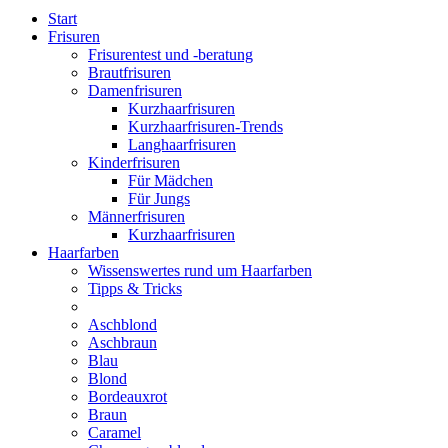
Start
Frisuren
Frisurentest und -beratung
Brautfrisuren
Damenfrisuren
Kurzhaarfrisuren
Kurzhaarfrisuren-Trends
Langhaarfrisuren
Kinderfrisuren
Für Mädchen
Für Jungs
Männerfrisuren
Kurzhaarfrisuren
Haarfarben
Wissenswertes rund um Haarfarben
Tipps & Tricks
Aschblond
Aschbraun
Blau
Blond
Bordeauxrot
Braun
Caramel