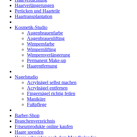
Haarverlängerungen
Perücken und Haarteile
Haartransplantation
Kosmetik-Studio
Augenbrauenfarbe
Augenbrauenlifting
Wimpernfarbe
Wimpernlifting
Wimpernverlängerung
Permanent Make-up
Haarentfernung
Nagelstudio
Acrylnägel selbst machen
Acrylnägel entfernen
Fingernägel richtig feilen
Maniküre
Fußpflege
Barber-Shop
Branchenverzeichnis
Friseurprodukte online kaufen
Haare spenden