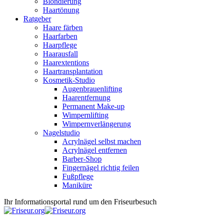
Blondierung
Haartönung
Ratgeber
Haare färben
Haarfarben
Haarpflege
Haarausfall
Haarextentions
Haartransplantation
Kosmetik-Studio
Augenbrauenlifting
Haarentfernung
Permanent Make-up
Wimpernlifting
Wimpernverlängerung
Nagelstudio
Acrylnägel selbst machen
Acrylnägel entfernen
Barber-Shop
Fingernägel richtig feilen
Fußpflege
Maniküre
Ihr Informationsportal rund um den Friseurbesuch