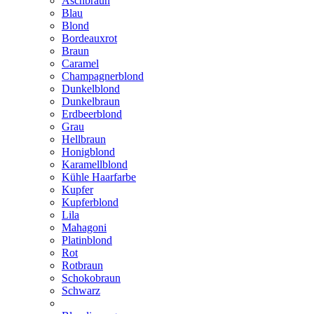
Aschbraun
Blau
Blond
Bordeauxrot
Braun
Caramel
Champagnerblond
Dunkelblond
Dunkelbraun
Erdbeerblond
Grau
Hellbraun
Honigblond
Karamellblond
Kühle Haarfarbe
Kupfer
Kupferblond
Lila
Mahagoni
Platinblond
Rot
Rotbraun
Schokobraun
Schwarz