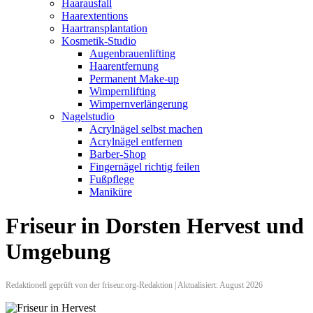
Haarausfall
Haarextentions
Haartransplantation
Kosmetik-Studio
Augenbrauenlifting
Haarentfernung
Permanent Make-up
Wimpernlifting
Wimpernverlängerung
Nagelstudio
Acrylnägel selbst machen
Acrylnägel entfernen
Barber-Shop
Fingernägel richtig feilen
Fußpflege
Maniküre
Friseur in Dorsten Hervest und
Umgebung
Redaktionell geprüft von der friseur.org-Redaktion | Aktualisiert: August 2026