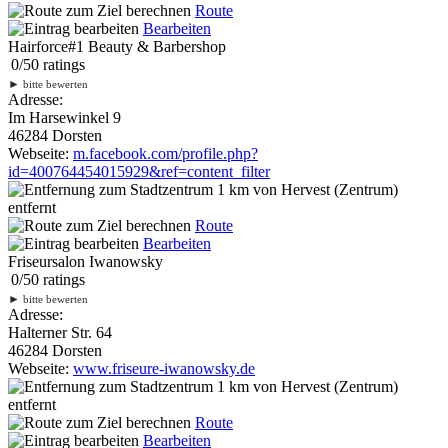
Route
Bearbeiten
Hairforce#1 Beauty & Barbershop
0
/
5
0
ratings
►
bitte bewerten
Adresse:
Im Harsewinkel 9
46284 Dorsten
Webseite:
m.facebook.com/profile.php?
id=400764454015929&ref=content_filter
1 km
von Hervest (Zentrum)
entfernt
Route
Bearbeiten
Friseursalon Iwanowsky
0
/
5
0
ratings
►
bitte bewerten
Adresse:
Halterner Str. 64
46284 Dorsten
Webseite:
www.friseure-iwanowsky.de
1 km
von Hervest (Zentrum)
entfernt
Route
Bearbeiten