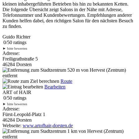
kleinen inhabergeführten Betrieben bis hin zu bekannten Ketten.
Die folgende Übersicht zeigt Salons in der Nähe mit Adresse,
Telefonnummer und Kundenbewertungen. Empfehlungen anderer
Kunden helfen dabei, den richtigen Salon für den nächsten Besuch
zu finden.
Guido Richter
0
/
5
0
ratings
►
bitte bewerten
Adresse:
Freiligrathstraße 5
46284 Dorsten
520 m
von Hervest (Zentrum)
entfernt
Route
Bearbeiten
ART of HAIR
0
/
5
0
ratings
►
bitte bewerten
Adresse:
Fürst-Leopold-Platz 1
46284 Dorsten
Webseite:
www.artofhair-dorsten.de
1 km
von Hervest (Zentrum)
entfernt