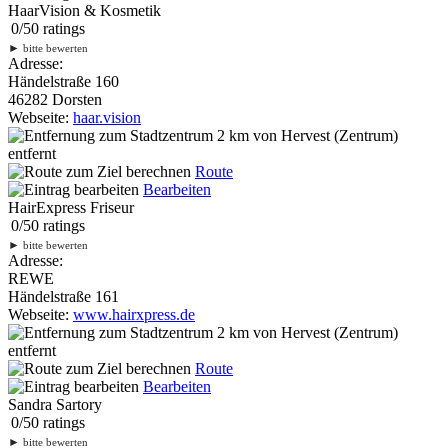
HaarVision & Kosmetik
0
/
5
0
ratings
►
bitte bewerten
Adresse:
Händelstraße 160
46282 Dorsten
Webseite:
haar.vision
2 km
von Hervest (Zentrum)
entfernt
Route
Bearbeiten
HairExpress Friseur
0
/
5
0
ratings
►
bitte bewerten
Adresse:
REWE
Händelstraße 161
Webseite:
www.hairxpress.de
2 km
von Hervest (Zentrum)
entfernt
Route
Bearbeiten
Sandra Sartory
0
/
5
0
ratings
►
bitte bewerten