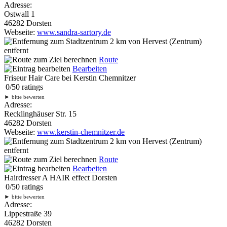
Adresse:
Ostwall 1
46282 Dorsten
Webseite:
www.sandra-sartory.de
2 km
von Hervest (Zentrum)
entfernt
Route
Bearbeiten
Friseur Hair Care bei Kerstin Chemnitzer
0
/
5
0
ratings
►
bitte bewerten
Adresse:
Recklinghäuser Str. 15
46282 Dorsten
Webseite:
www.kerstin-chemnitzer.de
2 km
von Hervest (Zentrum)
entfernt
Route
Bearbeiten
Hairdresser A HAIR effect Dorsten
0
/
5
0
ratings
►
bitte bewerten
Adresse:
Lippestraße 39
46282 Dorsten