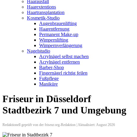
Haarausfall
Haarextentions
Haartransplantation
Kosmetik-Studio
Augenbrauenlifting
Haarentfernung
Permanent Make-up
Wimpernlifting
Wimpernverlängerung
Nagelstudio
Acrylnägel selbst machen
Acrylnägel entfernen
Barber-Shop
Fingernägel richtig feilen
Fußpflege
Maniküre
Friseur in Düsseldorf
Stadtbezirk 7 und Umgebung
Redaktionell geprüft von der friseur.org-Redaktion | Aktualisiert: August 2026