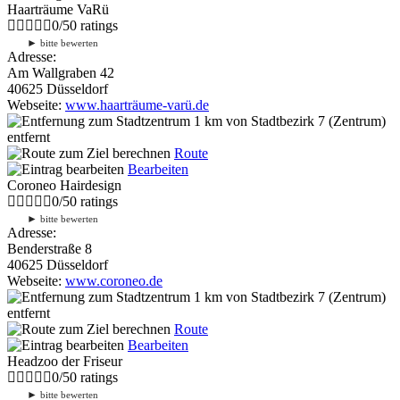
Haarträume VaRü
0
/
5
0
ratings
►
bitte bewerten
Adresse:
Am Wallgraben 42
40625 Düsseldorf
Webseite:
www.haarträume-varü.de
1 km
von Stadtbezirk 7 (Zentrum)
entfernt
Route
Bearbeiten
Coroneo Hairdesign
0
/
5
0
ratings
►
bitte bewerten
Adresse:
Benderstraße 8
40625 Düsseldorf
Webseite:
www.coroneo.de
1 km
von Stadtbezirk 7 (Zentrum)
entfernt
Route
Bearbeiten
Headzoo der Friseur
0
/
5
0
ratings
►
bitte bewerten