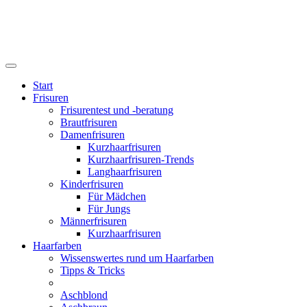
Start
Frisuren
Frisurentest und -beratung
Brautfrisuren
Damenfrisuren
Kurzhaarfrisuren
Kurzhaarfrisuren-Trends
Langhaarfrisuren
Kinderfrisuren
Für Mädchen
Für Jungs
Männerfrisuren
Kurzhaarfrisuren
Haarfarben
Wissenswertes rund um Haarfarben
Tipps & Tricks
Aschblond