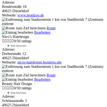
Adresse:
Benderstraße 18
40625 Düsseldorf
Webseite:
www.headzoo.de
1 km
von Stadtbezirk 7 (Zentrum)
entfernt
Route
Bearbeiten
Nico’s Hairdesign
0
/
5
0
ratings
►
bitte bewerten
Adresse:
Dreherstraße 12
40625 Düsseldorf
Webseite:
nicos-hairdesign.business.site
1 km
von Stadtbezirk 7 (Zentrum)
entfernt
Route
Bearbeiten
Beauty Hair Design
0
/
5
0
ratings
►
bitte bewerten
Adresse:
Schönaustraße 3
40625 Düsseldorf