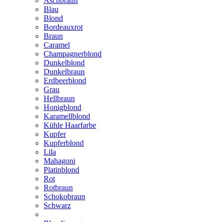
Aschbraun
Blau
Blond
Bordeauxrot
Braun
Caramel
Champagnerblond
Dunkelblond
Dunkelbraun
Erdbeerblond
Grau
Hellbraun
Honigblond
Karamellblond
Kühle Haarfarbe
Kupfer
Kupferblond
Lila
Mahagoni
Platinblond
Rot
Rotbraun
Schokobraun
Schwarz