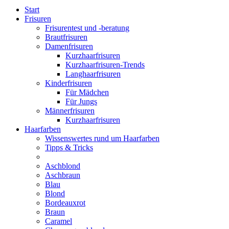
Start
Frisuren
Frisurentest und -beratung
Brautfrisuren
Damenfrisuren
Kurzhaarfrisuren
Kurzhaarfrisuren-Trends
Langhaarfrisuren
Kinderfrisuren
Für Mädchen
Für Jungs
Männerfrisuren
Kurzhaarfrisuren
Haarfarben
Wissenswertes rund um Haarfarben
Tipps & Tricks
Aschblond
Aschbraun
Blau
Blond
Bordeauxrot
Braun
Caramel