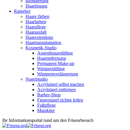
Blondierung
Haartönung
Ratgeber
Haare färben
Haarfarben
Haarpflege
Haarausfall
Haarextentions
Haartransplantation
Kosmetik-Studio
Augenbrauenlifting
Haarentfernung
Permanent Make-up
Wimpernlifting
Wimpernverlängerung
Nagelstudio
Acrylnägel selbst machen
Acrylnägel entfernen
Barber-Shop
Fingernägel richtig feilen
Fußpflege
Maniküre
Ihr Informationsportal rund um den Friseurbesuch