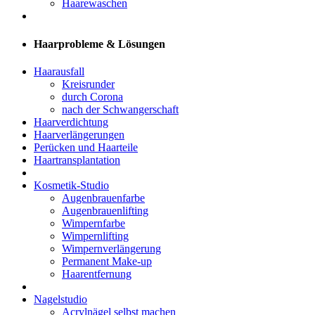
Haarewaschen
Haarprobleme & Lösungen
Haarausfall
Kreisrunder
durch Corona
nach der Schwangerschaft
Haarverdichtung
Haarverlängerungen
Perücken und Haarteile
Haartransplantation
Kosmetik-Studio
Augenbrauenfarbe
Augenbrauenlifting
Wimpernfarbe
Wimpernlifting
Wimpernverlängerung
Permanent Make-up
Haarentfernung
Nagelstudio
Acrylnägel selbst machen