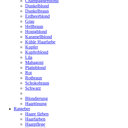
Champagnerblond
Dunkelblond
Dunkelbraun
Erdbeerblond
Grau
Hellbraun
Honigblond
Karamellblond
Kühle Haarfarbe
Kupfer
Kupferblond
Lila
Mahagoni
Platinblond
Rot
Rotbraun
Schokobraun
Schwarz
Blondierung
Haartönung
Ratgeber
Haare färben
Haarfarben
Haarpflege