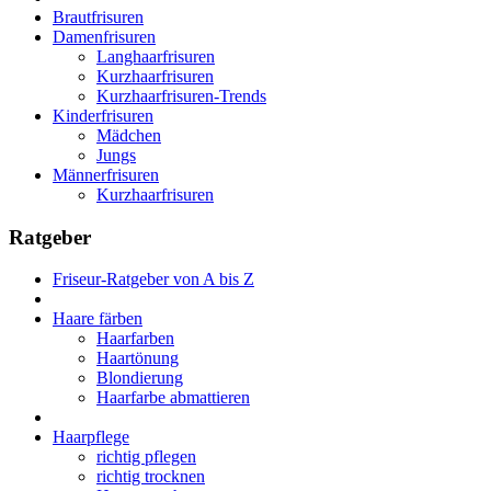
Brautfrisuren
Damenfrisuren
Langhaarfrisuren
Kurzhaarfrisuren
Kurzhaarfrisuren-Trends
Kinderfrisuren
Mädchen
Jungs
Männerfrisuren
Kurzhaarfrisuren
Ratgeber
Friseur-Ratgeber von A bis Z
Haare färben
Haarfarben
Haartönung
Blondierung
Haarfarbe abmattieren
Haarpflege
richtig pflegen
richtig trocknen