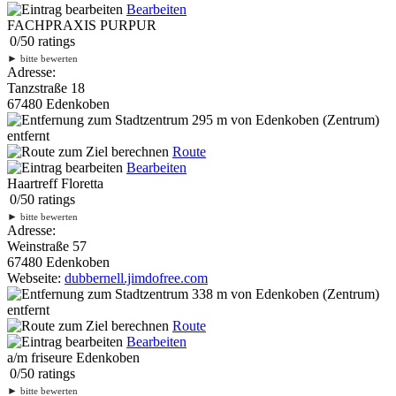
Bearbeiten
FACHPRAXIS PURPUR
0
/
5
0
ratings
►
bitte bewerten
Adresse:
Tanzstraße 18
67480 Edenkoben
295 m
von Edenkoben (Zentrum)
entfernt
Route
Bearbeiten
Haartreff Floretta
0
/
5
0
ratings
►
bitte bewerten
Adresse:
Weinstraße 57
67480 Edenkoben
Webseite:
dubbernell.jimdofree.com
338 m
von Edenkoben (Zentrum)
entfernt
Route
Bearbeiten
a/m friseure Edenkoben
0
/
5
0
ratings
►
bitte bewerten