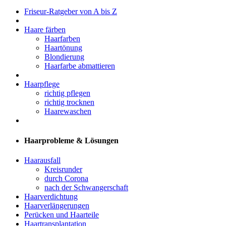
Friseur-Ratgeber von A bis Z
Haare färben
Haarfarben
Haartönung
Blondierung
Haarfarbe abmattieren
Haarpflege
richtig pflegen
richtig trocknen
Haarewaschen
Haarprobleme & Lösungen
Haarausfall
Kreisrunder
durch Corona
nach der Schwangerschaft
Haarverdichtung
Haarverlängerungen
Perücken und Haarteile
Haartransplantation