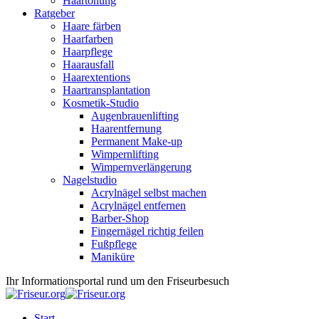
Haartönung
Ratgeber
Haare färben
Haarfarben
Haarpflege
Haarausfall
Haarextentions
Haartransplantation
Kosmetik-Studio
Augenbrauenlifting
Haarentfernung
Permanent Make-up
Wimpernlifting
Wimpernverlängerung
Nagelstudio
Acrylnägel selbst machen
Acrylnägel entfernen
Barber-Shop
Fingernägel richtig feilen
Fußpflege
Maniküre
Ihr Informationsportal rund um den Friseurbesuch
Start