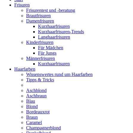
Frisuren
Frisurentest und -beratung
Brautfrisuren
Damenfrisuren
Kurzhaarfrisuren
Kurzhaarfrisuren-Trends
Langhaarfrisuren
Kinderfrisuren
Für Mädchen
Für Jungs
Männerfrisuren
Kurzhaarfrisuren
Haarfarben
Wissenswertes rund um Haarfarben
Tipps & Tricks
Aschblond
Aschbraun
Blau
Blond
Bordeauxrot
Braun
Caramel
Champagnerblond