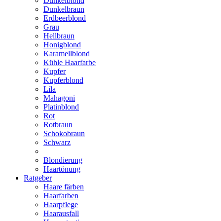
Dunkelblond
Dunkelbraun
Erdbeerblond
Grau
Hellbraun
Honigblond
Karamellblond
Kühle Haarfarbe
Kupfer
Kupferblond
Lila
Mahagoni
Platinblond
Rot
Rotbraun
Schokobraun
Schwarz
Blondierung
Haartönung
Ratgeber
Haare färben
Haarfarben
Haarpflege
Haarausfall