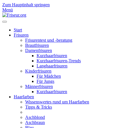
Zum Hauptinhalt springen
Menü
Start
Frisuren
Frisurentest und -beratung
Brautfrisuren
Damenfrisuren
Kurzhaarfrisuren
Kurzhaarfrisuren-Trends
Langhaarfrisuren
Kinderfrisuren
Für Mädchen
Für Jungs
Männerfrisuren
Kurzhaarfrisuren
Haarfarben
Wissenswertes rund um Haarfarben
Tipps & Tricks
Aschblond
Aschbraun
Blau