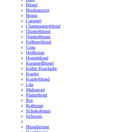
Blond
Bordeauxrot
Braun
Caramel
Champagnerblond
Dunkelblond
Dunkelbraun
Erdbeerblond
Grau
Hellbraun
Honigblond
Karamellblond
Kühle Haarfarbe
Kupfer
Kupferblond
Lila
Mahagoni
Platinblond
Rot
Rotbraun
Schokobraun
Schwarz
Blondierung