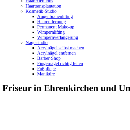
Haarextentions
Haartransplantation
Kosmetik-Studio
Augenbrauenlifting
Haarentfernung
Permanent Make-up
Wimpernlifting
Wimpernverlängerung
Nagelstudio
Acrylnägel selbst machen
Acrylnägel entfernen
Barber-Shop
Fingernägel richtig feilen
Fußpflege
Maniküre
Friseur in Ehrenkirchen und 