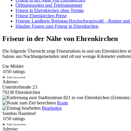
Öffnungszeiten und Telefonnummer
Friseur in Ehrenkirchen ohne Termin
Friseur Ehrenkirchen Preise
Friseure Landkreis Breisgau-Hochschwarzwald – Region un
Häufige Fragen zum Friseur in Ehrenkirchen
Friseur in der Nähe von Ehrenkirchen
Die folgende Übersicht zeigt Friseursalons in und um Ehrenkirchen 
Salons aus Nachbargemeinden sind oft nur wenige Kilometer entfernt.
Ute Mölder
0
/
5
0
ratings
►
bitte bewerten
Adresse:
Unterdorfstraße 23
79238 Ehrenkirchen
821 m
von Ehrenkirchen (Zentrum) e
Route
Bearbeiten
Sandras Haarinsel
0
/
5
0
ratings
►
bitte bewerten
Adresse: