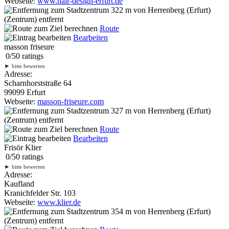
Webseite:
www.hair-design-erfurt.de
322 m
von Herrenberg (Erfurt)
(Zentrum) entfernt
Route
Bearbeiten
masson friseure
0
/
5
0
ratings
►
bitte bewerten
Adresse:
Scharnhorststraße 64
99099 Erfurt
Webseite:
masson-friseure.com
327 m
von Herrenberg (Erfurt)
(Zentrum) entfernt
Route
Bearbeiten
Frisör Klier
0
/
5
0
ratings
►
bitte bewerten
Adresse:
Kaufland
Kranichfelder Str. 103
Webseite:
www.klier.de
354 m
von Herrenberg (Erfurt)
(Zentrum) entfernt