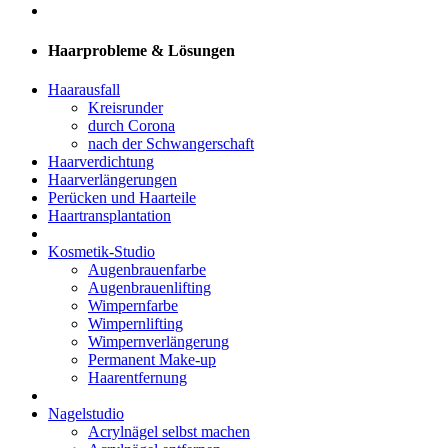
Haarprobleme & Lösungen
Haarausfall
Kreisrunder
durch Corona
nach der Schwangerschaft
Haarverdichtung
Haarverlängerungen
Perücken und Haarteile
Haartransplantation
Kosmetik-Studio
Augenbrauenfarbe
Augenbrauenlifting
Wimpernfarbe
Wimpernlifting
Wimpernverlängerung
Permanent Make-up
Haarentfernung
Nagelstudio
Acrylnägel selbst machen