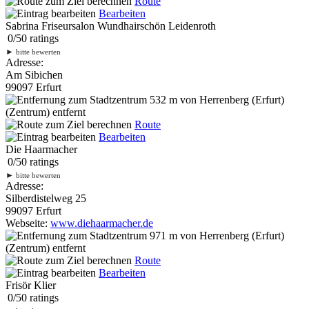
Route
Bearbeiten
Sabrina Friseursalon Wundhairschön Leidenroth
0
/
5
0
ratings
►
bitte bewerten
Adresse:
Am Sibichen
99097 Erfurt
532 m
von Herrenberg (Erfurt)
(Zentrum) entfernt
Route
Bearbeiten
Die Haarmacher
0
/
5
0
ratings
►
bitte bewerten
Adresse:
Silberdistelweg 25
99097 Erfurt
Webseite:
www.diehaarmacher.de
971 m
von Herrenberg (Erfurt)
(Zentrum) entfernt
Route
Bearbeiten
Frisör Klier
0
/
5
0
ratings