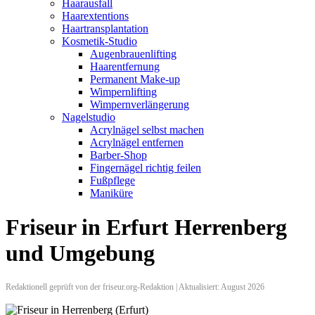
Haarausfall
Haarextentions
Haartransplantation
Kosmetik-Studio
Augenbrauenlifting
Haarentfernung
Permanent Make-up
Wimpernlifting
Wimpernverlängerung
Nagelstudio
Acrylnägel selbst machen
Acrylnägel entfernen
Barber-Shop
Fingernägel richtig feilen
Fußpflege
Maniküre
Friseur in Erfurt Herrenberg
und Umgebung
Redaktionell geprüft von der friseur.org-Redaktion | Aktualisiert: August 2026