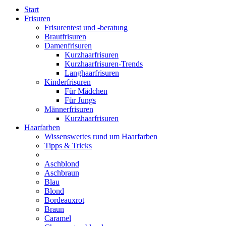
Start
Frisuren
Frisurentest und -beratung
Brautfrisuren
Damenfrisuren
Kurzhaarfrisuren
Kurzhaarfrisuren-Trends
Langhaarfrisuren
Kinderfrisuren
Für Mädchen
Für Jungs
Männerfrisuren
Kurzhaarfrisuren
Haarfarben
Wissenswertes rund um Haarfarben
Tipps & Tricks
Aschblond
Aschbraun
Blau
Blond
Bordeauxrot
Braun
Caramel