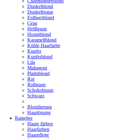
Champagnerblond
Dunkelblond
Dunkelbraun
Erdbeerblond
Grau
Hellbraun
Honigblond
Karamellblond
Kühle Haarfarbe
Kupfer
Kupferblond
Lila
Mahagoni
Platinblond
Rot
Rotbraun
Schokobraun
Schwarz
Blondierung
Haartönung
Ratgeber
Haare färben
Haarfarben
Haarpflege