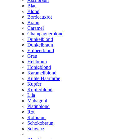
Aschbraun
Blau
Blond
Bordeauxrot
Braun
Caramel
Champagnerblond
Dunkelblond
Dunkelbraun
Erdbeerblond
Grau
Hellbraun
Honigblond
Karamellblond
Kühle Haarfarbe
Kupfer
Kupferblond
Lila
Mahagoni
Platinblond
Rot
Rotbraun
Schokobraun
Schwarz