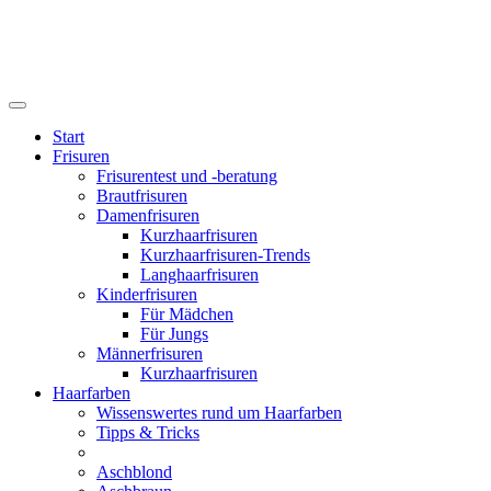
Start
Frisuren
Frisurentest und -beratung
Brautfrisuren
Damenfrisuren
Kurzhaarfrisuren
Kurzhaarfrisuren-Trends
Langhaarfrisuren
Kinderfrisuren
Für Mädchen
Für Jungs
Männerfrisuren
Kurzhaarfrisuren
Haarfarben
Wissenswertes rund um Haarfarben
Tipps & Tricks
Aschblond