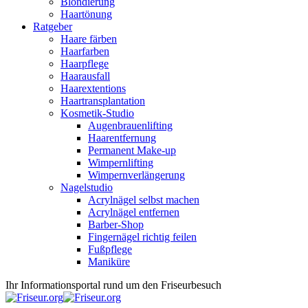
Blondierung
Haartönung
Ratgeber
Haare färben
Haarfarben
Haarpflege
Haarausfall
Haarextentions
Haartransplantation
Kosmetik-Studio
Augenbrauenlifting
Haarentfernung
Permanent Make-up
Wimpernlifting
Wimpernverlängerung
Nagelstudio
Acrylnägel selbst machen
Acrylnägel entfernen
Barber-Shop
Fingernägel richtig feilen
Fußpflege
Maniküre
Ihr Informationsportal rund um den Friseurbesuch