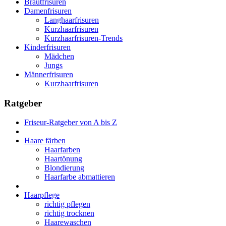
Brautfrisuren
Damenfrisuren
Langhaarfrisuren
Kurzhaarfrisuren
Kurzhaarfrisuren-Trends
Kinderfrisuren
Mädchen
Jungs
Männerfrisuren
Kurzhaarfrisuren
Ratgeber
Friseur-Ratgeber von A bis Z
Haare färben
Haarfarben
Haartönung
Blondierung
Haarfarbe abmattieren
Haarpflege
richtig pflegen
richtig trocknen
Haarewaschen