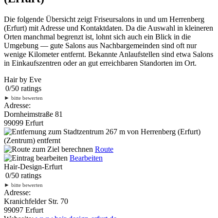
Die folgende Übersicht zeigt Friseursalons in und um Herrenberg
(Erfurt) mit Adresse und Kontaktdaten. Da die Auswahl in kleineren
Orten manchmal begrenzt ist, lohnt sich auch ein Blick in die
Umgebung — gute Salons aus Nachbargemeinden sind oft nur
wenige Kilometer entfernt. Bekannte Anlaufstellen sind etwa Salons
in Einkaufszentren oder an gut erreichbaren Standorten im Ort.
Hair by Eve
0
/
5
0
ratings
►
bitte bewerten
Adresse:
Dornheimstraße 81
99099 Erfurt
267 m
von Herrenberg (Erfurt)
(Zentrum) entfernt
Route
Bearbeiten
Hair-Design-Erfurt
0
/
5
0
ratings
►
bitte bewerten
Adresse:
Kranichfelder Str. 70
99097 Erfurt