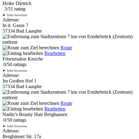
Heike Dietrich
3
/
5
1
rating
►
bitte bewerten
Adresse:
In d. Gasse 7
57334 Bad Laasphe
7 km
von Erndtebrück (Zentrum)
entfernt
Route
Bearbeiten
Friseursalon Knoche
0
/
5
0
ratings
►
bitte bewerten
Adresse:
Im Großen Hof 1
57334 Bad Laasphe
7 km
von Erndtebrück (Zentrum)
entfernt
Route
Bearbeiten
Nadin’s Beauty Hair Berghausen
0
/
5
0
ratings
►
bitte bewerten
Adresse:
Berghäuser Str. 17a