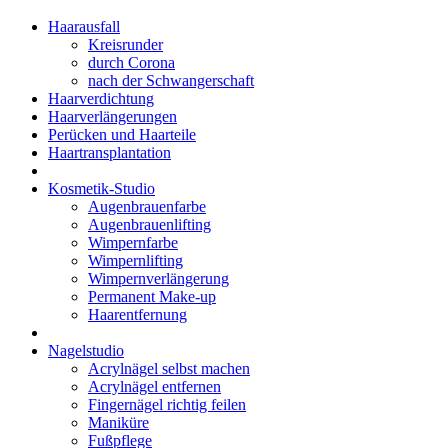
Haarausfall
Kreisrunder
durch Corona
nach der Schwangerschaft
Haarverdichtung
Haarverlängerungen
Perücken und Haarteile
Haartransplantation
Kosmetik-Studio
Augenbrauenfarbe
Augenbrauenlifting
Wimpernfarbe
Wimpernlifting
Wimpernverlängerung
Permanent Make-up
Haarentfernung
Nagelstudio
Acrylnägel selbst machen
Acrylnägel entfernen
Fingernägel richtig feilen
Maniküre
Fußpflege