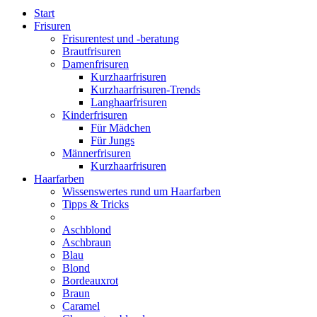
Start
Frisuren
Frisurentest und -beratung
Brautfrisuren
Damenfrisuren
Kurzhaarfrisuren
Kurzhaarfrisuren-Trends
Langhaarfrisuren
Kinderfrisuren
Für Mädchen
Für Jungs
Männerfrisuren
Kurzhaarfrisuren
Haarfarben
Wissenswertes rund um Haarfarben
Tipps & Tricks
Aschblond
Aschbraun
Blau
Blond
Bordeauxrot
Braun
Caramel