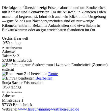
Die folgende Übersicht zeigt Friseursalons in und um Erndtebrück
mit Adresse und Kontaktdaten. Da die Auswahl in kleineren Orten
manchmal begrenzt ist, lohnt sich auch ein Blick in die Umgebung
— gute Salons aus Nachbargemeinden sind oft nur wenige
Kilometer entfernt. Bekannte Anlaufstellen sind etwa Salons in
Einkaufszentren oder an gut erreichbaren Standorten im Ort.
Uschis Haarwelt
0
/
5
0
ratings
►
bitte bewerten
Adresse:
Talstraße 2
57339 Erndtebrück
114 m
von Erndtebrück (Zentrum)
entfernt
Route
Bearbeiten
Sonja Sacher Friseursalon
0
/
5
0
ratings
►
bitte bewerten
Adresse:
Mittelstraße 1
57339 Erndtebrück
Webseite:
www.friseur-innung-westfalen-sued.de