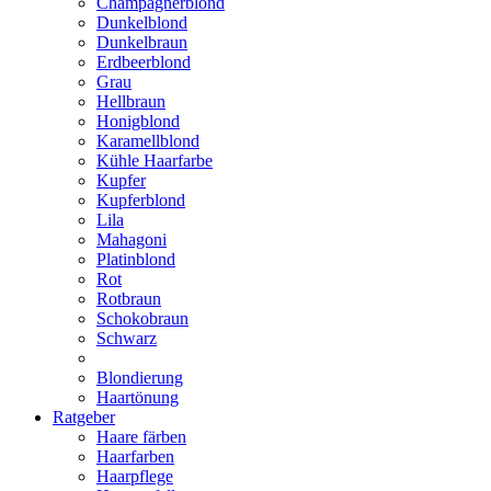
Champagnerblond
Dunkelblond
Dunkelbraun
Erdbeerblond
Grau
Hellbraun
Honigblond
Karamellblond
Kühle Haarfarbe
Kupfer
Kupferblond
Lila
Mahagoni
Platinblond
Rot
Rotbraun
Schokobraun
Schwarz
Blondierung
Haartönung
Ratgeber
Haare färben
Haarfarben
Haarpflege