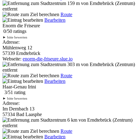
159 m
von Erndtebrück (Zentrum)
entfernt
Route
Bearbeiten
Enorm die Friseure
0
/
5
0
ratings
►
bitte bewerten
Adresse:
Mühlenweg 12
57339 Erndtebrück
Webseite:
enorm-die-friseure.slue.io
303 m
von Erndtebrück (Zentrum)
entfernt
Route
Bearbeiten
Haar-Genau Irini
3
/
5
1
rating
►
bitte bewerten
Adresse:
Im Dernbach 13
57334 Bad Laasphe
6 km
von Erndtebrück (Zentrum)
entfernt
Route
Bearbeiten