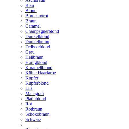
Aschbraun
Blau
Blond
Bordeauxrot
Braun
Caramel
Champagnerblond
Dunkelblond
Dunkelbraun
Erdbeerblond
Grau
Hellbraun
Honigblond
Karamellblond
Kühle Haarfarbe
Kupfer
Kupferblond
Lila
Mahagoni
Platinblond
Rot
Rotbraun
Schokobraun
Schwarz