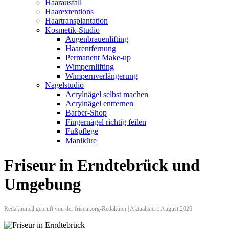
Haarausfall
Haarextentions
Haartransplantation
Kosmetik-Studio
Augenbrauenlifting
Haarentfernung
Permanent Make-up
Wimpernlifting
Wimpernverlängerung
Nagelstudio
Acrylnägel selbst machen
Acrylnägel entfernen
Barber-Shop
Fingernägel richtig feilen
Fußpflege
Maniküre
Friseur in Erndtebrück und
Umgebung
Redaktionell geprüft von der friseur.org-Redaktion | Aktualisiert: August 2026