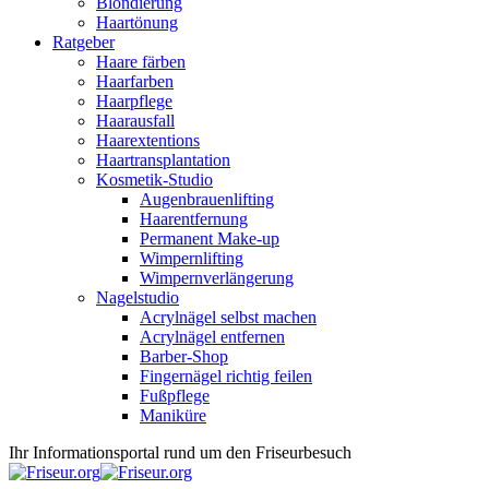
Blondierung
Haartönung
Ratgeber
Haare färben
Haarfarben
Haarpflege
Haarausfall
Haarextentions
Haartransplantation
Kosmetik-Studio
Augenbrauenlifting
Haarentfernung
Permanent Make-up
Wimpernlifting
Wimpernverlängerung
Nagelstudio
Acrylnägel selbst machen
Acrylnägel entfernen
Barber-Shop
Fingernägel richtig feilen
Fußpflege
Maniküre
Ihr Informationsportal rund um den Friseurbesuch