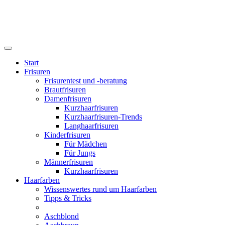
Start
Frisuren
Frisurentest und -beratung
Brautfrisuren
Damenfrisuren
Kurzhaarfrisuren
Kurzhaarfrisuren-Trends
Langhaarfrisuren
Kinderfrisuren
Für Mädchen
Für Jungs
Männerfrisuren
Kurzhaarfrisuren
Haarfarben
Wissenswertes rund um Haarfarben
Tipps & Tricks
Aschblond