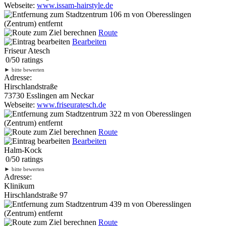
Webseite:
www.issam-hairstyle.de
106 m
von Oberesslingen
(Zentrum) entfernt
Route
Bearbeiten
Friseur Atesch
0
/
5
0
ratings
►
bitte bewerten
Adresse:
Hirschlandstraße
73730 Esslingen am Neckar
Webseite:
www.friseuratesch.de
322 m
von Oberesslingen
(Zentrum) entfernt
Route
Bearbeiten
Halm-Kock
0
/
5
0
ratings
►
bitte bewerten
Adresse:
Klinikum
Hirschlandstraße 97
439 m
von Oberesslingen
(Zentrum) entfernt
Route