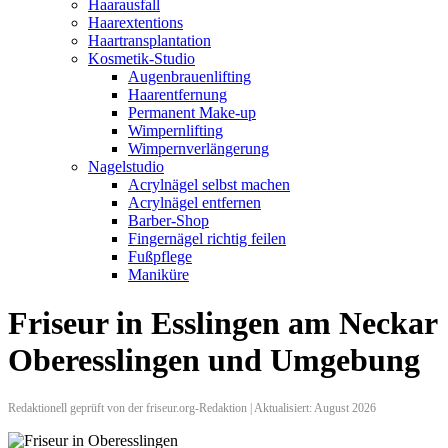
Haarausfall
Haarextentions
Haartransplantation
Kosmetik-Studio
Augenbrauenlifting
Haarentfernung
Permanent Make-up
Wimpernlifting
Wimpernverlängerung
Nagelstudio
Acrylnägel selbst machen
Acrylnägel entfernen
Barber-Shop
Fingernägel richtig feilen
Fußpflege
Maniküre
Friseur in Esslingen am Neckar
Oberesslingen und Umgebung
Redaktionell geprüft von der friseur.org-Redaktion | Aktualisiert: August 2026