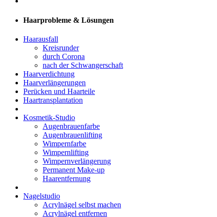
Haarprobleme & Lösungen
Haarausfall
Kreisrunder
durch Corona
nach der Schwangerschaft
Haarverdichtung
Haarverlängerungen
Perücken und Haarteile
Haartransplantation
Kosmetik-Studio
Augenbrauenfarbe
Augenbrauenlifting
Wimpernfarbe
Wimpernlifting
Wimpernverlängerung
Permanent Make-up
Haarentfernung
Nagelstudio
Acrylnägel selbst machen
Acrylnägel entfernen