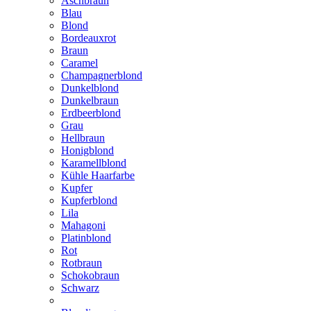
Aschbraun
Blau
Blond
Bordeauxrot
Braun
Caramel
Champagnerblond
Dunkelblond
Dunkelbraun
Erdbeerblond
Grau
Hellbraun
Honigblond
Karamellblond
Kühle Haarfarbe
Kupfer
Kupferblond
Lila
Mahagoni
Platinblond
Rot
Rotbraun
Schokobraun
Schwarz