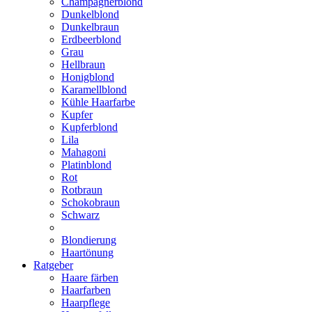
Champagnerblond
Dunkelblond
Dunkelbraun
Erdbeerblond
Grau
Hellbraun
Honigblond
Karamellblond
Kühle Haarfarbe
Kupfer
Kupferblond
Lila
Mahagoni
Platinblond
Rot
Rotbraun
Schokobraun
Schwarz
Blondierung
Haartönung
Ratgeber
Haare färben
Haarfarben
Haarpflege