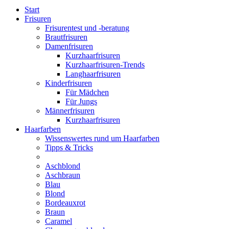
Start
Frisuren
Frisurentest und -beratung
Brautfrisuren
Damenfrisuren
Kurzhaarfrisuren
Kurzhaarfrisuren-Trends
Langhaarfrisuren
Kinderfrisuren
Für Mädchen
Für Jungs
Männerfrisuren
Kurzhaarfrisuren
Haarfarben
Wissenswertes rund um Haarfarben
Tipps & Tricks
Aschblond
Aschbraun
Blau
Blond
Bordeauxrot
Braun
Caramel