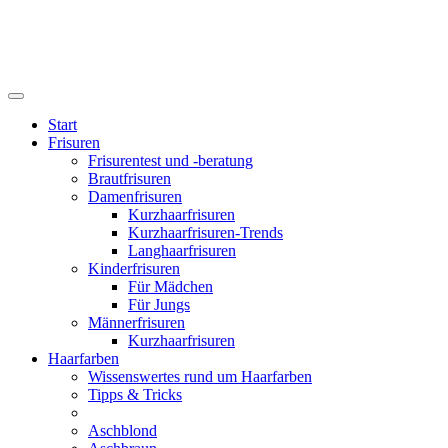
Start
Frisuren
Frisurentest und -beratung
Brautfrisuren
Damenfrisuren
Kurzhaarfrisuren
Kurzhaarfrisuren-Trends
Langhaarfrisuren
Kinderfrisuren
Für Mädchen
Für Jungs
Männerfrisuren
Kurzhaarfrisuren
Haarfarben
Wissenswertes rund um Haarfarben
Tipps & Tricks
Aschblond