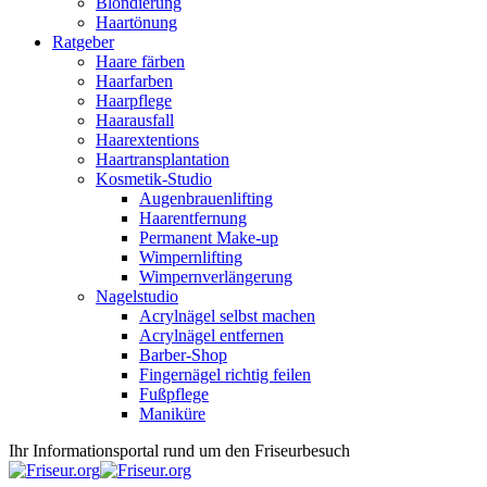
Blondierung
Haartönung
Ratgeber
Haare färben
Haarfarben
Haarpflege
Haarausfall
Haarextentions
Haartransplantation
Kosmetik-Studio
Augenbrauenlifting
Haarentfernung
Permanent Make-up
Wimpernlifting
Wimpernverlängerung
Nagelstudio
Acrylnägel selbst machen
Acrylnägel entfernen
Barber-Shop
Fingernägel richtig feilen
Fußpflege
Maniküre
Ihr Informationsportal rund um den Friseurbesuch