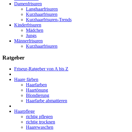
Damenfrisuren
Langhaarfrisuren
Kurzhaarfrisuren
Kurzhaarfrisuren-Trends
Kinderfrisuren
Mädchen
Jungs
Männerfrisuren
Kurzhaarfrisuren
Ratgeber
Friseur-Ratgeber von A bis Z
Haare färben
Haarfarben
Haartönung
Blondierung
Haarfarbe abmattieren
Haarpflege
richtig pflegen
richtig trocknen
Haarewaschen