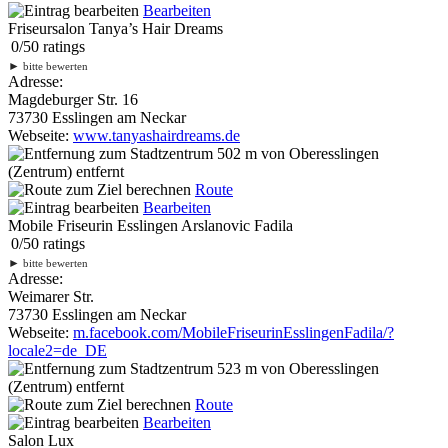
Bearbeiten
Friseursalon Tanya’s Hair Dreams
0
/
5
0
ratings
►
bitte bewerten
Adresse:
Magdeburger Str. 16
73730 Esslingen am Neckar
Webseite:
www.tanyashairdreams.de
502 m
von Oberesslingen
(Zentrum) entfernt
Route
Bearbeiten
Mobile Friseurin Esslingen Arslanovic Fadila
0
/
5
0
ratings
►
bitte bewerten
Adresse:
Weimarer Str.
73730 Esslingen am Neckar
Webseite:
m.facebook.com/MobileFriseurinEsslingenFadila/?
locale2=de_DE
523 m
von Oberesslingen
(Zentrum) entfernt
Route
Bearbeiten
Salon Lux