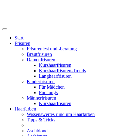
Start
Frisuren
Frisurentest und -beratung
Brautfrisuren
Damenfrisuren
Kurzhaarfrisuren
Kurzhaarfrisuren-Trends
Langhaarfrisuren
Kinderfrisuren
Für Mädchen
Für Jungs
Männerfrisuren
Kurzhaarfrisuren
Haarfarben
Wissenswertes rund um Haarfarben
Tipps & Tricks
Aschblond