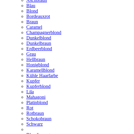
Aschbraun
Blau
Blond
Bordeauxrot
Braun
Caramel
Champagnerblond
Dunkelblond
Dunkelbraun
Erdbeerblond
Grau
Hellbraun
Honigblond
Karamellblond
Kühle Haarfarbe
Kupfer
Kupferblond
Lila
Mahagoni
Platinblond
Rot
Rotbraun
Schokobraun
Schwarz