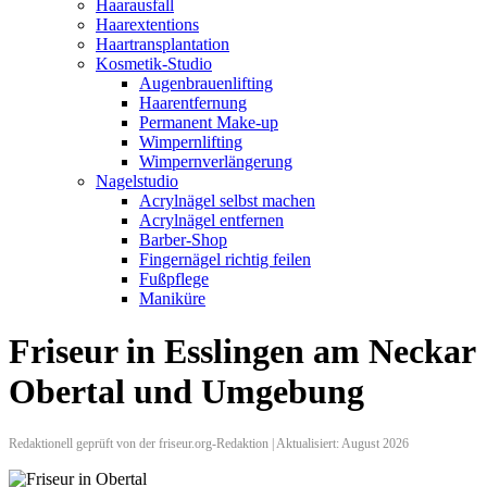
Haarausfall
Haarextentions
Haartransplantation
Kosmetik-Studio
Augenbrauenlifting
Haarentfernung
Permanent Make-up
Wimpernlifting
Wimpernverlängerung
Nagelstudio
Acrylnägel selbst machen
Acrylnägel entfernen
Barber-Shop
Fingernägel richtig feilen
Fußpflege
Maniküre
Friseur in Esslingen am Neckar
Obertal und Umgebung
Redaktionell geprüft von der friseur.org-Redaktion | Aktualisiert: August 2026