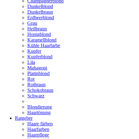
Champagnerblond
Dunkelblond
Dunkelbraun
Erdbeerblond
Grau
Hellbraun
Honigblond
Karamellblond
Kühle Haarfarbe
Kupfer
Kupferblond
Lila
Mahagoni
Platinblond
Rot
Rotbraun
Schokobraun
Schwarz
Blondierung
Haartönung
Ratgeber
Haare färben
Haarfarben
Haarpflege