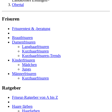
Landkreises Esslingen
>
Obertal
Frisuren
Frisurentest & -beratung
Brautfrisuren
Damenfrisuren
Langhaarfrisuren
Kurzhaarfrisuren
Kurzhaarfrisuren-Trends
Kinderfrisuren
Mädchen
Jungs
Männerfrisuren
Kurzhaarfrisuren
Ratgeber
Friseur-Ratgeber von A bis Z
Haare färben
Haarfarben