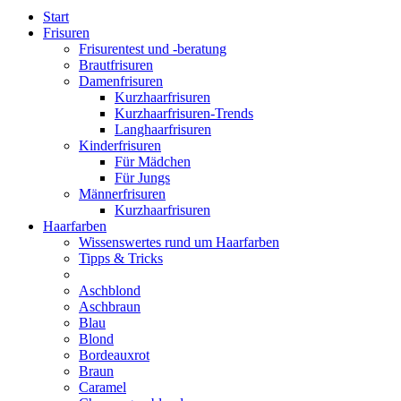
Start
Frisuren
Frisurentest und -beratung
Brautfrisuren
Damenfrisuren
Kurzhaarfrisuren
Kurzhaarfrisuren-Trends
Langhaarfrisuren
Kinderfrisuren
Für Mädchen
Für Jungs
Männerfrisuren
Kurzhaarfrisuren
Haarfarben
Wissenswertes rund um Haarfarben
Tipps & Tricks
Aschblond
Aschbraun
Blau
Blond
Bordeauxrot
Braun
Caramel