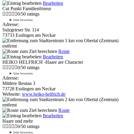
Bearbeiten
Cut Punkt Familienfriseur
0
/
5
0
ratings
►
bitte bewerten
Adresse:
Sulzgrieser Str. 114
73733 Esslingen am Neckar
1 km
von Obertal (Zentrum)
entfernt
Route
Bearbeiten
HEIKO HELFRICH -Haare are Character
0
/
5
0
ratings
►
bitte bewerten
Adresse:
Mittlere Beutau 3
73728 Esslingen am Neckar
Webseite:
www.heiko-helfrich.de
2 km
von Obertal (Zentrum)
entfernt
Route
Bearbeiten
Haare und mehr
0
/
5
0
ratings
►
bitte bewerten