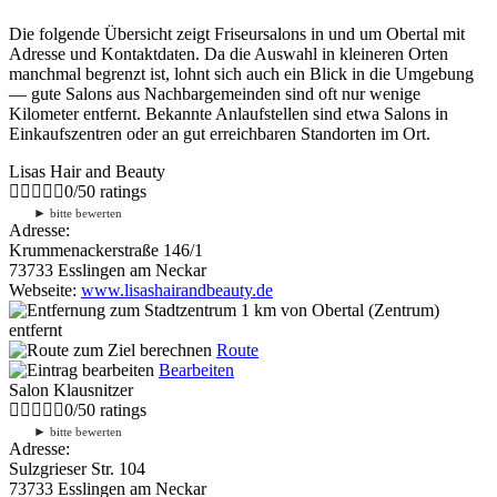
Die folgende Übersicht zeigt Friseursalons in und um Obertal mit
Adresse und Kontaktdaten. Da die Auswahl in kleineren Orten
manchmal begrenzt ist, lohnt sich auch ein Blick in die Umgebung
— gute Salons aus Nachbargemeinden sind oft nur wenige
Kilometer entfernt. Bekannte Anlaufstellen sind etwa Salons in
Einkaufszentren oder an gut erreichbaren Standorten im Ort.
Lisas Hair and Beauty
0
/
5
0
ratings
►
bitte bewerten
Adresse:
Krummenackerstraße 146/1
73733 Esslingen am Neckar
Webseite:
www.lisashairandbeauty.de
1 km
von Obertal (Zentrum)
entfernt
Route
Bearbeiten
Salon Klausnitzer
0
/
5
0
ratings
►
bitte bewerten
Adresse:
Sulzgrieser Str. 104
73733 Esslingen am Neckar