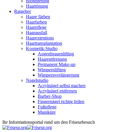
Blondierung
Haartönung
Ratgeber
Haare färben
Haarfarben
Haarpflege
Haarausfall
Haarextentions
Haartransplantation
Kosmetik-Studio
Augenbrauenlifting
Haarentfernung
Permanent Make-up
Wimpernlifting
Wimpernverlängerung
Nagelstudio
Acrylnägel selbst machen
Acrylnägel entfernen
Barber-Shop
Fingernägel richtig feilen
Fußpflege
Maniküre
Ihr Informationsportal rund um den Friseurbesuch