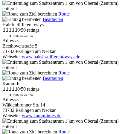
1 km
von Obertal (Zentrum)
entfernt
Route
Bearbeiten
Hair in different ways
0
/
5
0
ratings
►
bitte bewerten
Adresse:
Beethovenstraße 5
73732 Esslingen am Neckar
Webseite:
www.hair-in-different-ways.de
1 km
von Obertal (Zentrum)
entfernt
Route
Bearbeiten
Kamm-In
0
/
5
0
ratings
►
bitte bewerten
Adresse:
Wäldenbronner Str. 14
73732 Esslingen am Neckar
Webseite:
www.kamm-in-es.de
1 km
von Obertal (Zentrum)
entfernt
Route