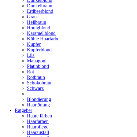
Dunkelblond
Dunkelbraun
Erdbeerblond
Grau
Hellbraun
Honigblond
Karamellblond
Kühle Haarfarbe
Kupfer
Kupferblond
Lila
Mahagoni
Platinblond
Rot
Rotbraun
Schokobraun
Schwarz
Blondierung
Haartönung
Ratgeber
Haare färben
Haarfarben
Haarpflege
Haarausfall