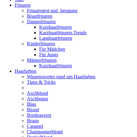
Frisuren
Frisurentest und -beratung
Brautfrisuren
Damenfrisuren
Kurzhaarfrisuren
Kurzhaarfrisuren-Trends
Langhaarfrisuren
Kinderfrisuren
Für Mädchen
Für Jungs
Männerfrisuren
Kurzhaarfrisuren
Haarfarben
Wissenswertes rund um Haarfarben
Tipps & Tricks
Aschblond
Aschbraun
Blau
Blond
Bordeauxrot
Braun
Caramel
Champagnerblond