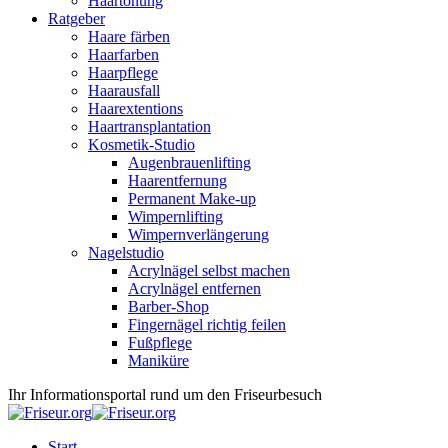
Haartönung
Ratgeber
Haare färben
Haarfarben
Haarpflege
Haarausfall
Haarextentions
Haartransplantation
Kosmetik-Studio
Augenbrauenlifting
Haarentfernung
Permanent Make-up
Wimpernlifting
Wimpernverlängerung
Nagelstudio
Acrylnägel selbst machen
Acrylnägel entfernen
Barber-Shop
Fingernägel richtig feilen
Fußpflege
Maniküre
Ihr Informationsportal rund um den Friseurbesuch
Start