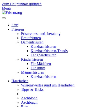
Zum Hauptinhalt springen
Menü
Start
Frisuren
Frisurentest und -beratung
Brautfrisuren
Damenfrisuren
Kurzhaarfrisuren
Kurzhaarfrisuren-Trends
Langhaarfrisuren
Kinderfrisuren
Für Mädchen
Für Jungs
Männerfrisuren
Kurzhaarfrisuren
Haarfarben
Wissenswertes rund um Haarfarben
Tipps & Tricks
Aschblond
Aschbraun
Blau