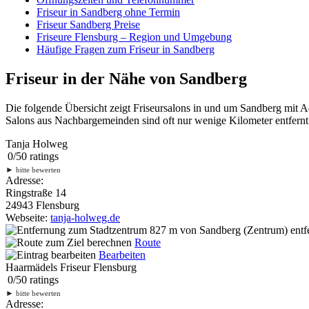
Friseur in Sandberg ohne Termin
Friseur Sandberg Preise
Friseure Flensburg – Region und Umgebung
Häufige Fragen zum Friseur in Sandberg
Friseur in der Nähe von Sandberg
Die folgende Übersicht zeigt Friseursalons in und um Sandberg mit 
Salons aus Nachbargemeinden sind oft nur wenige Kilometer entfernt.
Tanja Holweg
0
/
5
0
ratings
►
bitte bewerten
Adresse:
Ringstraße 14
24943 Flensburg
Webseite:
tanja-holweg.de
827 m
von Sandberg (Zentrum) entf
Route
Bearbeiten
Haarmädels Friseur Flensburg
0
/
5
0
ratings
►
bitte bewerten
Adresse: