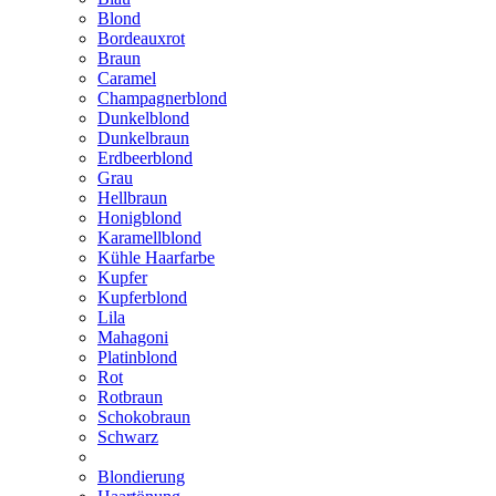
Blond
Bordeauxrot
Braun
Caramel
Champagnerblond
Dunkelblond
Dunkelbraun
Erdbeerblond
Grau
Hellbraun
Honigblond
Karamellblond
Kühle Haarfarbe
Kupfer
Kupferblond
Lila
Mahagoni
Platinblond
Rot
Rotbraun
Schokobraun
Schwarz
Blondierung