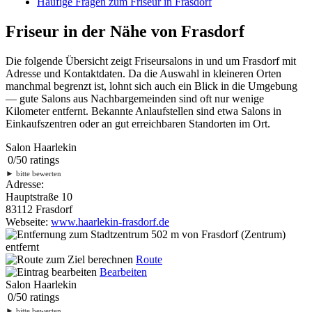
Häufige Fragen zum Friseur in Frasdorf
Friseur in der Nähe von Frasdorf
Die folgende Übersicht zeigt Friseursalons in und um Frasdorf mit
Adresse und Kontaktdaten. Da die Auswahl in kleineren Orten
manchmal begrenzt ist, lohnt sich auch ein Blick in die Umgebung
— gute Salons aus Nachbargemeinden sind oft nur wenige
Kilometer entfernt. Bekannte Anlaufstellen sind etwa Salons in
Einkaufszentren oder an gut erreichbaren Standorten im Ort.
Salon Haarlekin
0
/
5
0
ratings
►
bitte bewerten
Adresse:
Hauptstraße 10
83112 Frasdorf
Webseite:
www.haarlekin-frasdorf.de
502 m
von Frasdorf (Zentrum)
entfernt
Route
Bearbeiten
Salon Haarlekin
0
/
5
0
ratings
►
bitte bewerten