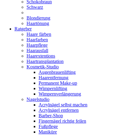
Schokobraun
Schwarz
Blondierung
Haartönung
Ratgeber
Haare färben
Haarfarben
Haarpflege
Haarausfall
Haarextentions
Haartransplantation
Kosmetik-Studio
Augenbrauenlifting
Haarentfernung
Permanent Make-up
Wimpernlifting
Wimpernverlängerung
Nagelstudio
Acrylnägel selbst machen
Acrylnägel entfernen
Barber-Shop
Fingernägel richtig feilen
Fußpflege
Maniküre