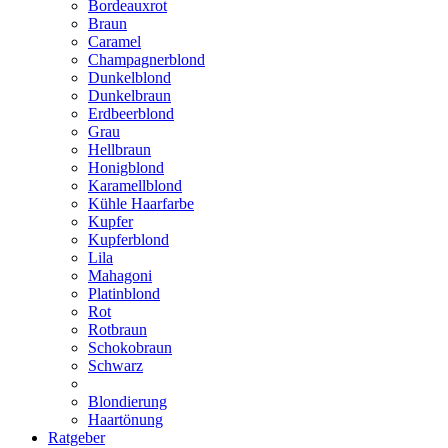
Bordeauxrot
Braun
Caramel
Champagnerblond
Dunkelblond
Dunkelbraun
Erdbeerblond
Grau
Hellbraun
Honigblond
Karamellblond
Kühle Haarfarbe
Kupfer
Kupferblond
Lila
Mahagoni
Platinblond
Rot
Rotbraun
Schokobraun
Schwarz
Blondierung
Haartönung
Ratgeber