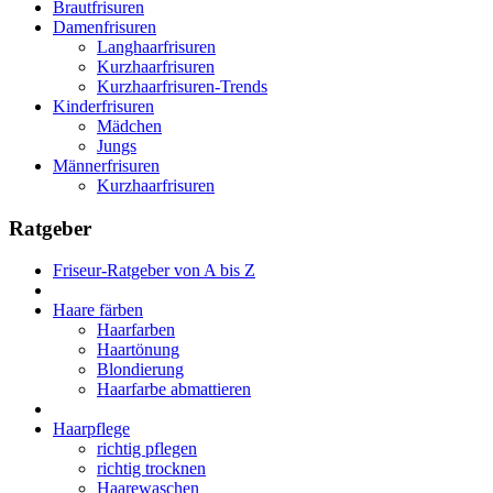
Brautfrisuren
Damenfrisuren
Langhaarfrisuren
Kurzhaarfrisuren
Kurzhaarfrisuren-Trends
Kinderfrisuren
Mädchen
Jungs
Männerfrisuren
Kurzhaarfrisuren
Ratgeber
Friseur-Ratgeber von A bis Z
Haare färben
Haarfarben
Haartönung
Blondierung
Haarfarbe abmattieren
Haarpflege
richtig pflegen
richtig trocknen
Haarewaschen