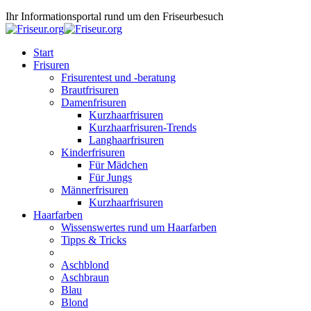
Ihr Informationsportal rund um den Friseurbesuch
Start
Frisuren
Frisurentest und -beratung
Brautfrisuren
Damenfrisuren
Kurzhaarfrisuren
Kurzhaarfrisuren-Trends
Langhaarfrisuren
Kinderfrisuren
Für Mädchen
Für Jungs
Männerfrisuren
Kurzhaarfrisuren
Haarfarben
Wissenswertes rund um Haarfarben
Tipps & Tricks
Aschblond
Aschbraun
Blau
Blond