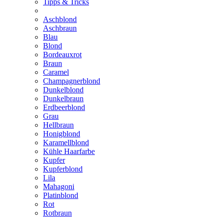
Tipps & Tricks
Aschblond
Aschbraun
Blau
Blond
Bordeauxrot
Braun
Caramel
Champagnerblond
Dunkelblond
Dunkelbraun
Erdbeerblond
Grau
Hellbraun
Honigblond
Karamellblond
Kühle Haarfarbe
Kupfer
Kupferblond
Lila
Mahagoni
Platinblond
Rot
Rotbraun