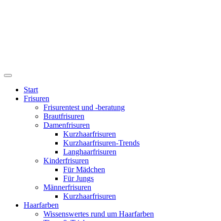
Start
Frisuren
Frisurentest und -beratung
Brautfrisuren
Damenfrisuren
Kurzhaarfrisuren
Kurzhaarfrisuren-Trends
Langhaarfrisuren
Kinderfrisuren
Für Mädchen
Für Jungs
Männerfrisuren
Kurzhaarfrisuren
Haarfarben
Wissenswertes rund um Haarfarben