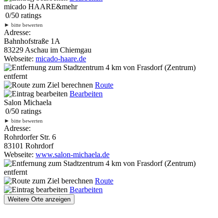
micado HAARE&mehr
0
/
5
0
ratings
►
bitte bewerten
Adresse:
Bahnhofstraße 1A
83229 Aschau im Chiemgau
Webseite:
micado-haare.de
4 km
von Frasdorf (Zentrum)
entfernt
Route
Bearbeiten
Salon Michaela
0
/
5
0
ratings
►
bitte bewerten
Adresse:
Rohrdorfer Str. 6
83101 Rohrdorf
Webseite:
www.salon-michaela.de
4 km
von Frasdorf (Zentrum)
entfernt
Route
Bearbeiten
Weitere Orte anzeigen