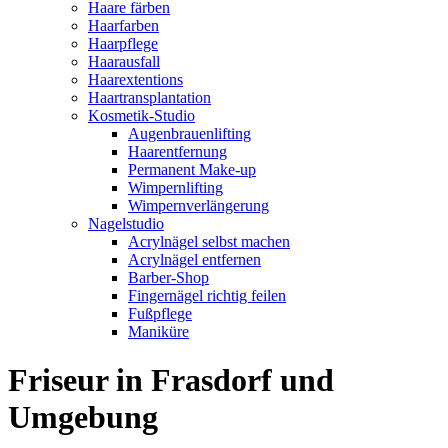
Haare färben
Haarfarben
Haarpflege
Haarausfall
Haarextentions
Haartransplantation
Kosmetik-Studio
Augenbrauenlifting
Haarentfernung
Permanent Make-up
Wimpernlifting
Wimpernverlängerung
Nagelstudio
Acrylnägel selbst machen
Acrylnägel entfernen
Barber-Shop
Fingernägel richtig feilen
Fußpflege
Maniküre
Friseur in Frasdorf und
Umgebung