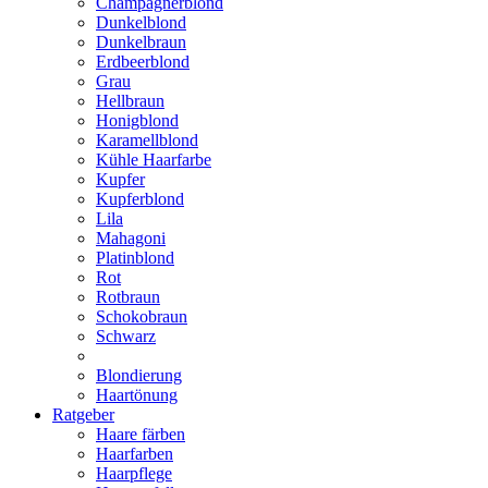
Champagnerblond
Dunkelblond
Dunkelbraun
Erdbeerblond
Grau
Hellbraun
Honigblond
Karamellblond
Kühle Haarfarbe
Kupfer
Kupferblond
Lila
Mahagoni
Platinblond
Rot
Rotbraun
Schokobraun
Schwarz
Blondierung
Haartönung
Ratgeber
Haare färben
Haarfarben
Haarpflege