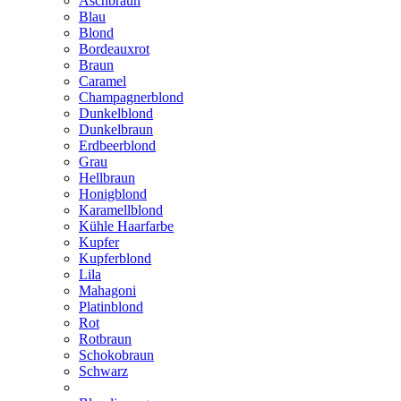
Aschbraun
Blau
Blond
Bordeauxrot
Braun
Caramel
Champagnerblond
Dunkelblond
Dunkelbraun
Erdbeerblond
Grau
Hellbraun
Honigblond
Karamellblond
Kühle Haarfarbe
Kupfer
Kupferblond
Lila
Mahagoni
Platinblond
Rot
Rotbraun
Schokobraun
Schwarz