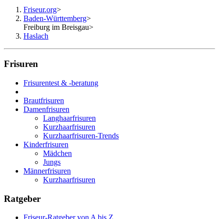
Friseur.org
>
Baden-Württemberg
>
Freiburg im Breisgau
>
Haslach
Frisuren
Frisurentest & -beratung
Brautfrisuren
Damenfrisuren
Langhaarfrisuren
Kurzhaarfrisuren
Kurzhaarfrisuren-Trends
Kinderfrisuren
Mädchen
Jungs
Männerfrisuren
Kurzhaarfrisuren
Ratgeber
Friseur-Ratgeber von A bis Z