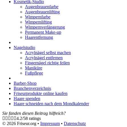
Kosmetik-Studio
Augenbrauenfarbe
Augenbrauenlifting
Wimpernfarbe
Wimpernlifting
Wimpernverlängerung
Permanent Make-up
Haarentfernung
Nagelstudio
Acrylnägel selbst machen
Acrylnägel entfernen
Fingernägel richtig feilen
Maniküre
Fußpflege
Barber-Shop
Branchenverzeichnis
Friseurprodukte online kaufen
Haare spenden
Haare schneiden nach dem Mondkalender
Sie fanden diesen Beitrag hilfreich?
4.2
/
5
8
ratings
© 2026 Friseur.org •
Impressum
•
Datenschutz