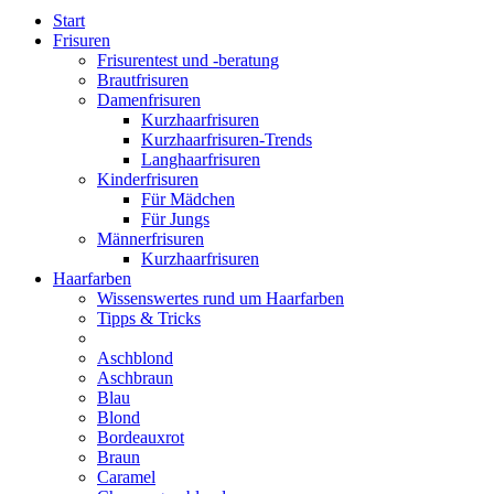
Start
Frisuren
Frisurentest und -beratung
Brautfrisuren
Damenfrisuren
Kurzhaarfrisuren
Kurzhaarfrisuren-Trends
Langhaarfrisuren
Kinderfrisuren
Für Mädchen
Für Jungs
Männerfrisuren
Kurzhaarfrisuren
Haarfarben
Wissenswertes rund um Haarfarben
Tipps & Tricks
Aschblond
Aschbraun
Blau
Blond
Bordeauxrot
Braun
Caramel