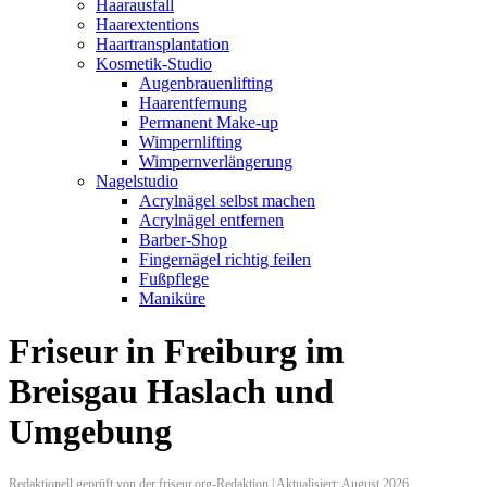
Haarausfall
Haarextentions
Haartransplantation
Kosmetik-Studio
Augenbrauenlifting
Haarentfernung
Permanent Make-up
Wimpernlifting
Wimpernverlängerung
Nagelstudio
Acrylnägel selbst machen
Acrylnägel entfernen
Barber-Shop
Fingernägel richtig feilen
Fußpflege
Maniküre
Friseur in Freiburg im
Breisgau Haslach und
Umgebung
Redaktionell geprüft von der friseur.org-Redaktion | Aktualisiert: August 2026