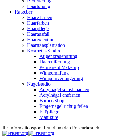
Blondierung
Haartönung
Ratgeber
Haare färben
Haarfarben
Haarpflege
Haarausfall
Haarextentions
Haartransplantation
Kosmetik-Studio
Augenbrauenlifting
Haarentfernung
Permanent Make-up
Wimpernlifting
Wimpernverlängerung
Nagelstudio
Acrylnägel selbst machen
Acrylnägel entfernen
Barber-Shop
Fingernägel richtig feilen
Fußpflege
Maniküre
Ihr Informationsportal rund um den Friseurbesuch