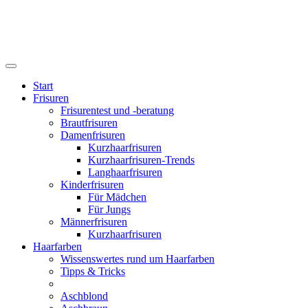
Start
Frisuren
Frisurentest und -beratung
Brautfrisuren
Damenfrisuren
Kurzhaarfrisuren
Kurzhaarfrisuren-Trends
Langhaarfrisuren
Kinderfrisuren
Für Mädchen
Für Jungs
Männerfrisuren
Kurzhaarfrisuren
Haarfarben
Wissenswertes rund um Haarfarben
Tipps & Tricks
Aschblond