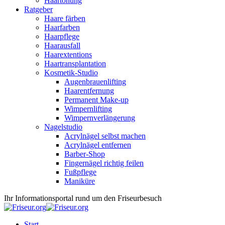
Haartönung
Ratgeber
Haare färben
Haarfarben
Haarpflege
Haarausfall
Haarextentions
Haartransplantation
Kosmetik-Studio
Augenbrauenlifting
Haarentfernung
Permanent Make-up
Wimpernlifting
Wimpernverlängerung
Nagelstudio
Acrylnägel selbst machen
Acrylnägel entfernen
Barber-Shop
Fingernägel richtig feilen
Fußpflege
Maniküre
Ihr Informationsportal rund um den Friseurbesuch
Start