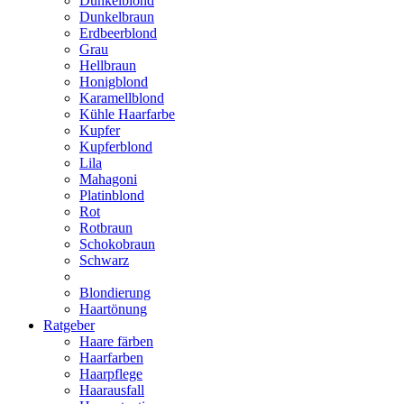
Dunkelblond
Dunkelbraun
Erdbeerblond
Grau
Hellbraun
Honigblond
Karamellblond
Kühle Haarfarbe
Kupfer
Kupferblond
Lila
Mahagoni
Platinblond
Rot
Rotbraun
Schokobraun
Schwarz
Blondierung
Haartönung
Ratgeber
Haare färben
Haarfarben
Haarpflege
Haarausfall