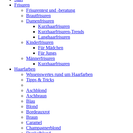
Frisuren
Frisurentest und -beratung
Brautfrisuren
Damenfrisuren
Kurzhaarfrisuren
Kurzhaarfrisuren-Trends
Langhaarfrisuren
Kinderfrisuren
Für Mädchen
Für Jungs
Männerfrisuren
Kurzhaarfrisuren
Haarfarben
Wissenswertes rund um Haarfarben
Tipps & Tricks
Aschblond
Aschbraun
Blau
Blond
Bordeauxrot
Braun
Caramel
Champagnerblond