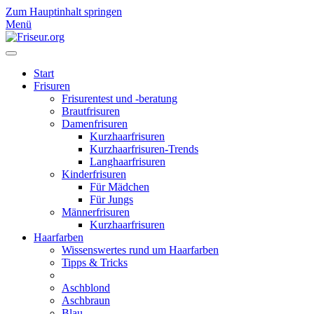
Zum Hauptinhalt springen
Menü
Start
Frisuren
Frisurentest und -beratung
Brautfrisuren
Damenfrisuren
Kurzhaarfrisuren
Kurzhaarfrisuren-Trends
Langhaarfrisuren
Kinderfrisuren
Für Mädchen
Für Jungs
Männerfrisuren
Kurzhaarfrisuren
Haarfarben
Wissenswertes rund um Haarfarben
Tipps & Tricks
Aschblond
Aschbraun
Blau