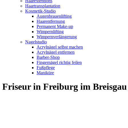
Haarextentions
Haartransplantation
Kosmetik-Studio
Augenbrauenlifting
Haarentfernung
Permanent Make-up
Wimpernlifting
Wimpernverlängerung
Nagelstudio
Acrylnägel selbst machen
Acrylnägel entfernen
Barber-Shop
Fingernägel richtig feilen
Fußpflege
Maniküre
Friseur in Freiburg im Breisg