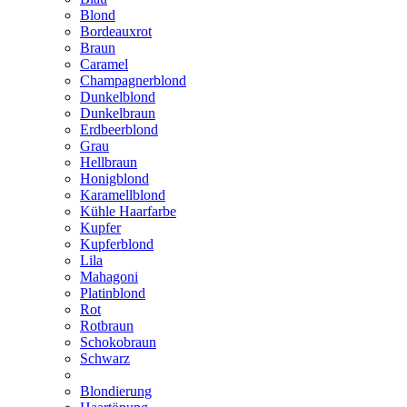
Blond
Bordeauxrot
Braun
Caramel
Champagnerblond
Dunkelblond
Dunkelbraun
Erdbeerblond
Grau
Hellbraun
Honigblond
Karamellblond
Kühle Haarfarbe
Kupfer
Kupferblond
Lila
Mahagoni
Platinblond
Rot
Rotbraun
Schokobraun
Schwarz
Blondierung