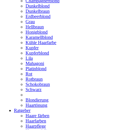
Champagnerblond
Dunkelblond
Dunkelbraun
Erdbeerblond
Grau
Hellbraun
Honigblond
Karamellblond
Kühle Haarfarbe
Kupfer
Kupferblond
Lila
Mahagoni
Platinblond
Rot
Rotbraun
Schokobraun
Schwarz
Blondierung
Haartönung
Ratgeber
Haare färben
Haarfarben
Haarpflege