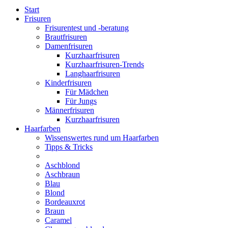
Start
Frisuren
Frisurentest und -beratung
Brautfrisuren
Damenfrisuren
Kurzhaarfrisuren
Kurzhaarfrisuren-Trends
Langhaarfrisuren
Kinderfrisuren
Für Mädchen
Für Jungs
Männerfrisuren
Kurzhaarfrisuren
Haarfarben
Wissenswertes rund um Haarfarben
Tipps & Tricks
Aschblond
Aschbraun
Blau
Blond
Bordeauxrot
Braun
Caramel