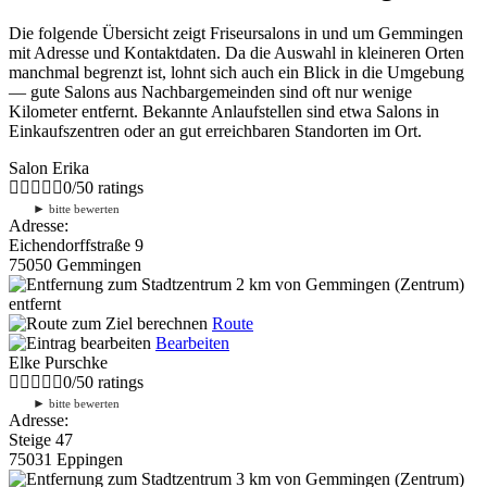
Die folgende Übersicht zeigt Friseursalons in und um Gemmingen
mit Adresse und Kontaktdaten. Da die Auswahl in kleineren Orten
manchmal begrenzt ist, lohnt sich auch ein Blick in die Umgebung
— gute Salons aus Nachbargemeinden sind oft nur wenige
Kilometer entfernt. Bekannte Anlaufstellen sind etwa Salons in
Einkaufszentren oder an gut erreichbaren Standorten im Ort.
Salon Erika
0
/
5
0
ratings
►
bitte bewerten
Adresse:
Eichendorffstraße 9
75050 Gemmingen
2 km
von Gemmingen (Zentrum)
entfernt
Route
Bearbeiten
Elke Purschke
0
/
5
0
ratings
►
bitte bewerten
Adresse:
Steige 47
75031 Eppingen
3 km
von Gemmingen (Zentrum)