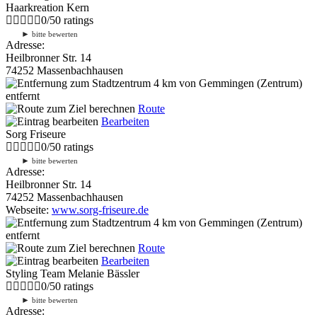
Haarkreation Kern
0
/
5
0
ratings
►
bitte bewerten
Adresse:
Heilbronner Str. 14
74252 Massenbachhausen
4 km
von Gemmingen (Zentrum)
entfernt
Route
Bearbeiten
Sorg Friseure
0
/
5
0
ratings
►
bitte bewerten
Adresse:
Heilbronner Str. 14
74252 Massenbachhausen
Webseite:
www.sorg-friseure.de
4 km
von Gemmingen (Zentrum)
entfernt
Route
Bearbeiten
Styling Team Melanie Bässler
0
/
5
0
ratings
►
bitte bewerten
Adresse: