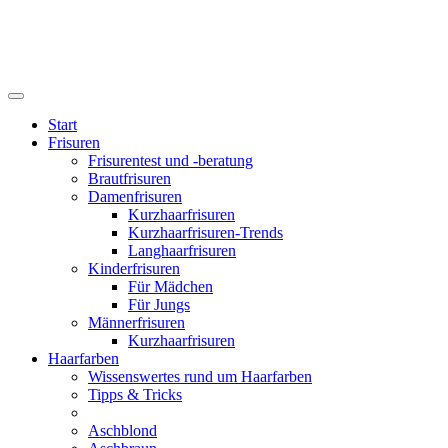
Start
Frisuren
Frisurentest und -beratung
Brautfrisuren
Damenfrisuren
Kurzhaarfrisuren
Kurzhaarfrisuren-Trends
Langhaarfrisuren
Kinderfrisuren
Für Mädchen
Für Jungs
Männerfrisuren
Kurzhaarfrisuren
Haarfarben
Wissenswertes rund um Haarfarben
Tipps & Tricks
Aschblond