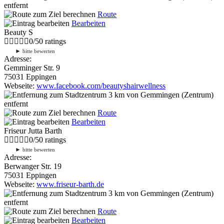
entfernt
Route
Bearbeiten
Beauty S
0
/
5
0
ratings
►
bitte bewerten
Adresse:
Gemminger Str. 9
75031 Eppingen
Webseite:
www.facebook.com/beautyshairwellness
3 km
von Gemmingen (Zentrum)
entfernt
Route
Bearbeiten
Friseur Jutta Barth
0
/
5
0
ratings
►
bitte bewerten
Adresse:
Berwanger Str. 19
75031 Eppingen
Webseite:
www.friseur-barth.de
3 km
von Gemmingen (Zentrum)
entfernt
Route
Bearbeiten