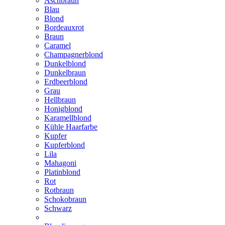
Aschbraun
Blau
Blond
Bordeauxrot
Braun
Caramel
Champagnerblond
Dunkelblond
Dunkelbraun
Erdbeerblond
Grau
Hellbraun
Honigblond
Karamellblond
Kühle Haarfarbe
Kupfer
Kupferblond
Lila
Mahagoni
Platinblond
Rot
Rotbraun
Schokobraun
Schwarz