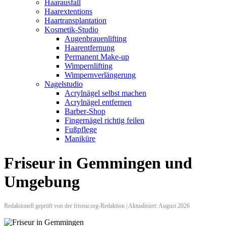
Haarausfall
Haarextentions
Haartransplantation
Kosmetik-Studio
Augenbrauenlifting
Haarentfernung
Permanent Make-up
Wimpernlifting
Wimpernverlängerung
Nagelstudio
Acrylnägel selbst machen
Acrylnägel entfernen
Barber-Shop
Fingernägel richtig feilen
Fußpflege
Maniküre
Friseur in Gemmingen und
Umgebung
Redaktionell geprüft von der friseur.org-Redaktion | Aktualisiert: August 2026