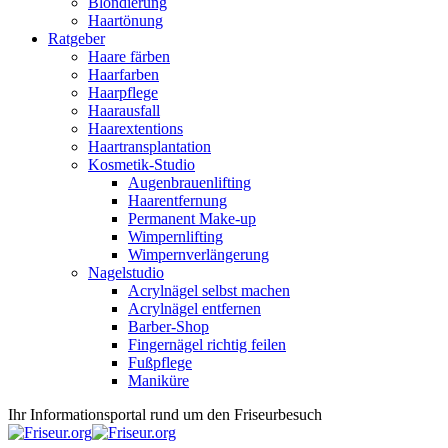
Blondierung
Haartönung
Ratgeber
Haare färben
Haarfarben
Haarpflege
Haarausfall
Haarextentions
Haartransplantation
Kosmetik-Studio
Augenbrauenlifting
Haarentfernung
Permanent Make-up
Wimpernlifting
Wimpernverlängerung
Nagelstudio
Acrylnägel selbst machen
Acrylnägel entfernen
Barber-Shop
Fingernägel richtig feilen
Fußpflege
Maniküre
Ihr Informationsportal rund um den Friseurbesuch