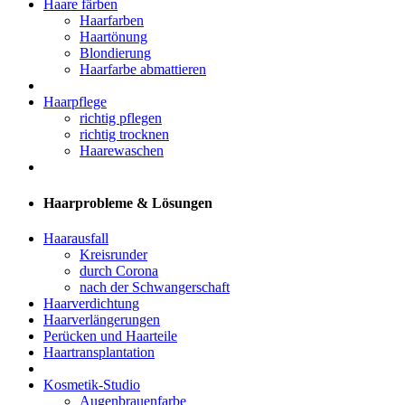
Haare färben
Haarfarben
Haartönung
Blondierung
Haarfarbe abmattieren
Haarpflege
richtig pflegen
richtig trocknen
Haarewaschen
Haarprobleme & Lösungen
Haarausfall
Kreisrunder
durch Corona
nach der Schwangerschaft
Haarverdichtung
Haarverlängerungen
Perücken und Haarteile
Haartransplantation
Kosmetik-Studio
Augenbrauenfarbe