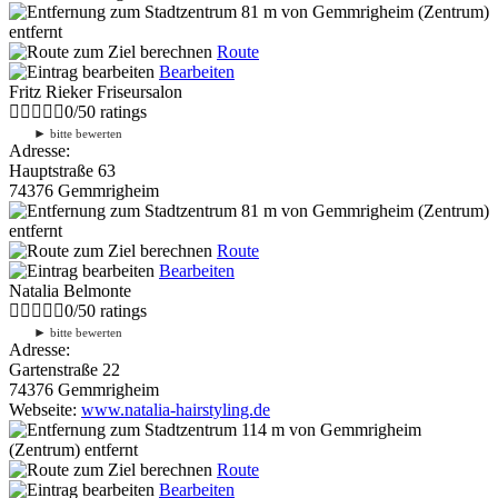
81 m
von Gemmrigheim (Zentrum)
entfernt
Route
Bearbeiten
Fritz Rieker Friseursalon
0
/
5
0
ratings
►
bitte bewerten
Adresse:
Hauptstraße 63
74376 Gemmrigheim
81 m
von Gemmrigheim (Zentrum)
entfernt
Route
Bearbeiten
Natalia Belmonte
0
/
5
0
ratings
►
bitte bewerten
Adresse:
Gartenstraße 22
74376 Gemmrigheim
Webseite:
www.natalia-hairstyling.de
114 m
von Gemmrigheim
(Zentrum) entfernt
Route
Bearbeiten