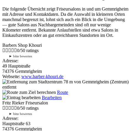
Die folgende Übersicht zeigt Friseursalons in und um Gemmrigheim
mit Adresse und Kontaktdaten. Da die Auswahl in kleineren Orten
manchmal begrenzt ist, lohnt sich auch ein Blick in die Umgebung
— gute Salons aus Nachbargemeinden sind oft nur wenige
Kilometer entfernt. Bekannte Anlaufstellen sind etwa Salons in
Einkaufszentren oder an gut erreichbaren Standorten im Ort.
Barbers Shop Khouri
0
/
5
0
ratings
►
bitte bewerten
Adresse:
49 Hauptstraße
74376 Gemmrigheim
Webseite:
www.barber-khouri.de
78 m
von Gemmrigheim (Zentrum)
entfernt
Route
Bearbeiten
Fritz Rieker Friseursalon
0
/
5
0
ratings
►
bitte bewerten
Adresse:
Hauptstraße 63
74376 Gemmrigheim