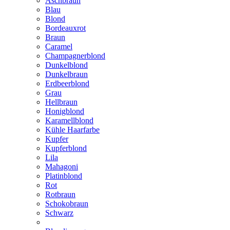
Aschbraun
Blau
Blond
Bordeauxrot
Braun
Caramel
Champagnerblond
Dunkelblond
Dunkelbraun
Erdbeerblond
Grau
Hellbraun
Honigblond
Karamellblond
Kühle Haarfarbe
Kupfer
Kupferblond
Lila
Mahagoni
Platinblond
Rot
Rotbraun
Schokobraun
Schwarz