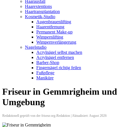
Haarausfall
Haarextentions
Haartransplantation
Kosmetik-Studio
Augenbrauenlifting
Haarentfernung
Permanent Make-up
Wimpernlifting
Wimpernverlängerung
Nagelstudio
Acrylnägel selbst machen
Acrylnägel entfernen
Barber-Shop
Fingernägel richtig feilen
Fußpflege
Maniküre
Friseur in Gemmrigheim und
Umgebung
Redaktionell geprüft von der friseur.org-Redaktion | Aktualisiert: August 2026