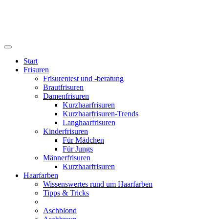
Start
Frisuren
Frisurentest und -beratung
Brautfrisuren
Damenfrisuren
Kurzhaarfrisuren
Kurzhaarfrisuren-Trends
Langhaarfrisuren
Kinderfrisuren
Für Mädchen
Für Jungs
Männerfrisuren
Kurzhaarfrisuren
Haarfarben
Wissenswertes rund um Haarfarben
Tipps & Tricks
Aschblond