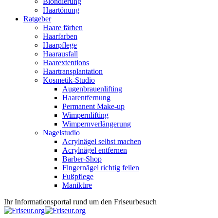
Blondierung
Haartönung
Ratgeber
Haare färben
Haarfarben
Haarpflege
Haarausfall
Haarextentions
Haartransplantation
Kosmetik-Studio
Augenbrauenlifting
Haarentfernung
Permanent Make-up
Wimpernlifting
Wimpernverlängerung
Nagelstudio
Acrylnägel selbst machen
Acrylnägel entfernen
Barber-Shop
Fingernägel richtig feilen
Fußpflege
Maniküre
Ihr Informationsportal rund um den Friseurbesuch