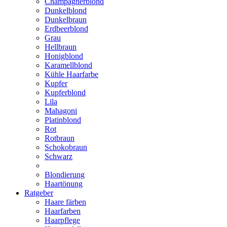
Champagnerblond
Dunkelblond
Dunkelbraun
Erdbeerblond
Grau
Hellbraun
Honigblond
Karamellblond
Kühle Haarfarbe
Kupfer
Kupferblond
Lila
Mahagoni
Platinblond
Rot
Rotbraun
Schokobraun
Schwarz
Blondierung
Haartönung
Ratgeber
Haare färben
Haarfarben
Haarpflege