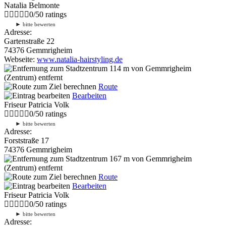
Natalia Belmonte
0
/
5
0
ratings
►
bitte bewerten
Adresse:
Gartenstraße 22
74376 Gemmrigheim
Webseite:
www.natalia-hairstyling.de
114 m
von Gemmrigheim
(Zentrum) entfernt
Route
Bearbeiten
Friseur Patricia Volk
0
/
5
0
ratings
►
bitte bewerten
Adresse:
Forststraße 17
74376 Gemmrigheim
167 m
von Gemmrigheim
(Zentrum) entfernt
Route
Bearbeiten
Friseur Patricia Volk
0
/
5
0
ratings
►
bitte bewerten
Adresse: