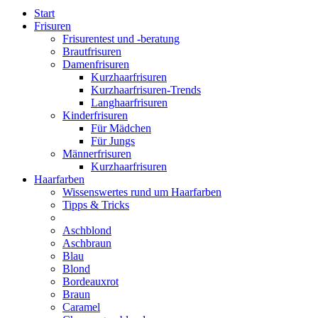
Start
Frisuren
Frisurentest und -beratung
Brautfrisuren
Damenfrisuren
Kurzhaarfrisuren
Kurzhaarfrisuren-Trends
Langhaarfrisuren
Kinderfrisuren
Für Mädchen
Für Jungs
Männerfrisuren
Kurzhaarfrisuren
Haarfarben
Wissenswertes rund um Haarfarben
Tipps & Tricks
Aschblond
Aschbraun
Blau
Blond
Bordeauxrot
Braun
Caramel