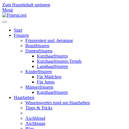
Zum Hauptinhalt springen
Menü
Start
Frisuren
Frisurentest und -beratung
Brautfrisuren
Damenfrisuren
Kurzhaarfrisuren
Kurzhaarfrisuren-Trends
Langhaarfrisuren
Kinderfrisuren
Für Mädchen
Für Jungs
Männerfrisuren
Kurzhaarfrisuren
Haarfarben
Wissenswertes rund um Haarfarben
Tipps & Tricks
Aschblond
Aschbraun
Blau