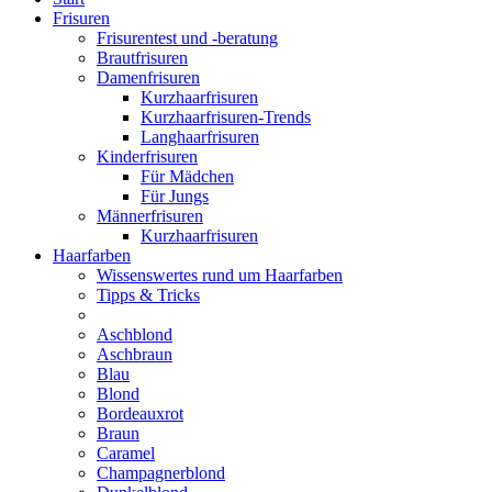
Frisuren
Frisurentest und -beratung
Brautfrisuren
Damenfrisuren
Kurzhaarfrisuren
Kurzhaarfrisuren-Trends
Langhaarfrisuren
Kinderfrisuren
Für Mädchen
Für Jungs
Männerfrisuren
Kurzhaarfrisuren
Haarfarben
Wissenswertes rund um Haarfarben
Tipps & Tricks
Aschblond
Aschbraun
Blau
Blond
Bordeauxrot
Braun
Caramel
Champagnerblond