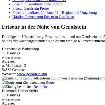
Friseur in Gerolstein ohne Termin
Friseur Gerolstein Preise
Friseure Landkreis Vulkaneifel – Region und Umgebung
Häufige Fragen zum Friseur in Gerolstein
Friseur in der Nähe von Gerolstein
Die folgende Übersicht zeigt Friseursalons in und um Gerolstein mit
Salons aus Nachbargemeinden sind oft nur wenige Kilometer entfernt.
Hairhouse & Barbershop
0
/
5
0
ratings
►
bitte bewerten
Adresse:
u. Marktstraße 3
54568 Gerolstein
Webseite:
www.gerolstein.app
158 m
von Gerolstein (Zentrum) entf
Route
Bearbeiten
Diamonds Barber Stylist
0
/
5
0
ratings
►
bitte bewerten
Adresse: