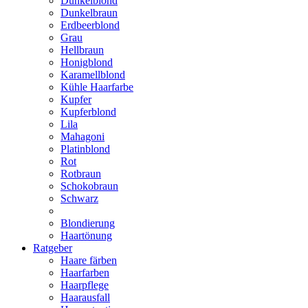
Dunkelblond
Dunkelbraun
Erdbeerblond
Grau
Hellbraun
Honigblond
Karamellblond
Kühle Haarfarbe
Kupfer
Kupferblond
Lila
Mahagoni
Platinblond
Rot
Rotbraun
Schokobraun
Schwarz
Blondierung
Haartönung
Ratgeber
Haare färben
Haarfarben
Haarpflege
Haarausfall