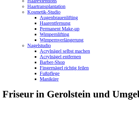
Haarextentions
Haartransplantation
Kosmetik-Studio
Augenbrauenlifting
Haarentfernung
Permanent Make-up
Wimpernlifting
Wimpernverlängerung
Nagelstudio
Acrylnägel selbst machen
Acrylnägel entfernen
Barber-Shop
Fingernägel richtig feilen
Fußpflege
Maniküre
Friseur in Gerolstein und Umg