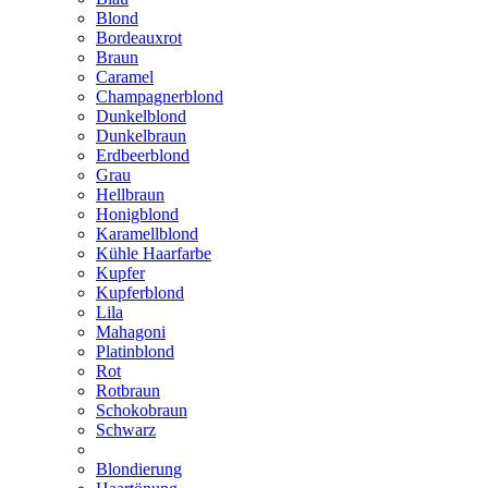
Blond
Bordeauxrot
Braun
Caramel
Champagnerblond
Dunkelblond
Dunkelbraun
Erdbeerblond
Grau
Hellbraun
Honigblond
Karamellblond
Kühle Haarfarbe
Kupfer
Kupferblond
Lila
Mahagoni
Platinblond
Rot
Rotbraun
Schokobraun
Schwarz
Blondierung