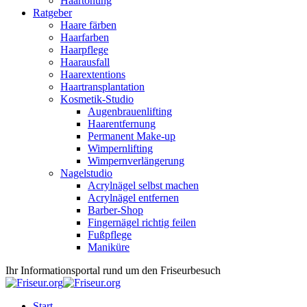
Haartönung
Ratgeber
Haare färben
Haarfarben
Haarpflege
Haarausfall
Haarextentions
Haartransplantation
Kosmetik-Studio
Augenbrauenlifting
Haarentfernung
Permanent Make-up
Wimpernlifting
Wimpernverlängerung
Nagelstudio
Acrylnägel selbst machen
Acrylnägel entfernen
Barber-Shop
Fingernägel richtig feilen
Fußpflege
Maniküre
Ihr Informationsportal rund um den Friseurbesuch
Start