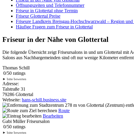
Öffnungszeiten und Telefonnummer
Friseur in Glottertal ohne Termin
Friseur Glottertal Preise
Friseure Landkreis Breisgau-Hochschwarzwald – Region un
Häufige Fragen zum Friseur in Glottertal
Friseur in der Nähe von Glottertal
Die folgende Übersicht zeigt Friseursalons in und um Glottertal mit
Salons aus Nachbargemeinden sind oft nur wenige Kilometer entfernt.
Thomas Schill
0
/
5
0
ratings
►
bitte bewerten
Adresse:
Talstraße 31
79286 Glottertal
Webseite:
hans-schill.business.site
278 m
von Glottertal (Zentrum) entf
Route
Bearbeiten
Gabi Müller Friseursalon
0
/
5
0
ratings
►
bitte bewerten