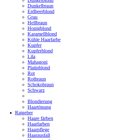
Dunkelblond
Dunkelbraun
Erdbeerblond
Grau
Hellbraun
Honigblond
Karamellblond
Kühle Haarfarbe
Kupfer
Kupferblond
Lila
Mahagoni
Platinblond
Rot
Rotbraun
Schokobraun
Schwarz
Blondierung
Haartönung
Ratgeber
Haare färben
Haarfarben
Haarpflege
Haarausfall