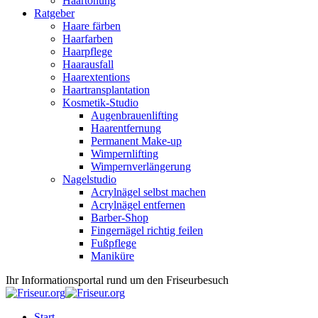
Haartönung
Ratgeber
Haare färben
Haarfarben
Haarpflege
Haarausfall
Haarextentions
Haartransplantation
Kosmetik-Studio
Augenbrauenlifting
Haarentfernung
Permanent Make-up
Wimpernlifting
Wimpernverlängerung
Nagelstudio
Acrylnägel selbst machen
Acrylnägel entfernen
Barber-Shop
Fingernägel richtig feilen
Fußpflege
Maniküre
Ihr Informationsportal rund um den Friseurbesuch
Start