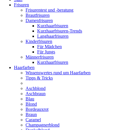
Frisuren
Frisurentest und -beratung
Brautfrisuren
Damenfrisuren
Kurzhaarfrisuren
Kurzhaarfrisuren-Trends
Langhaarfrisuren
Kinderfrisuren
Für Mädchen
Für Jungs
Männerfrisuren
Kurzhaarfrisuren
Haarfarben
Wissenswertes rund um Haarfarben
Tipps & Tricks
Aschblond
Aschbraun
Blau
Blond
Bordeauxrot
Braun
Caramel
Champagnerblond