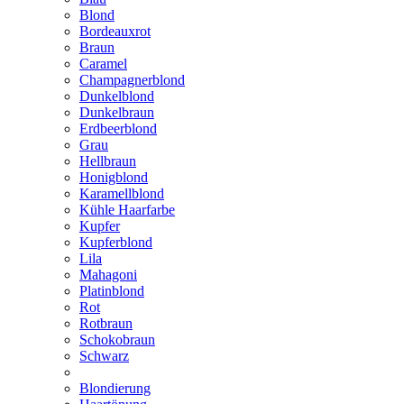
Blond
Bordeauxrot
Braun
Caramel
Champagnerblond
Dunkelblond
Dunkelbraun
Erdbeerblond
Grau
Hellbraun
Honigblond
Karamellblond
Kühle Haarfarbe
Kupfer
Kupferblond
Lila
Mahagoni
Platinblond
Rot
Rotbraun
Schokobraun
Schwarz
Blondierung