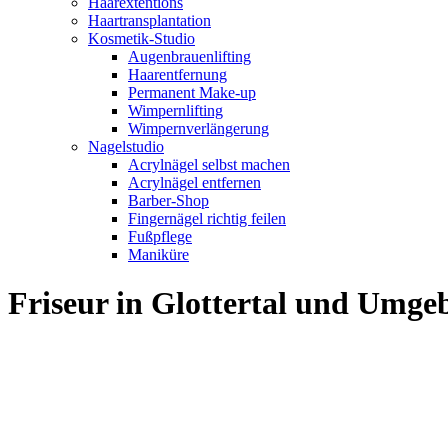
Haarextentions
Haartransplantation
Kosmetik-Studio
Augenbrauenlifting
Haarentfernung
Permanent Make-up
Wimpernlifting
Wimpernverlängerung
Nagelstudio
Acrylnägel selbst machen
Acrylnägel entfernen
Barber-Shop
Fingernägel richtig feilen
Fußpflege
Maniküre
Friseur in Glottertal und Umg