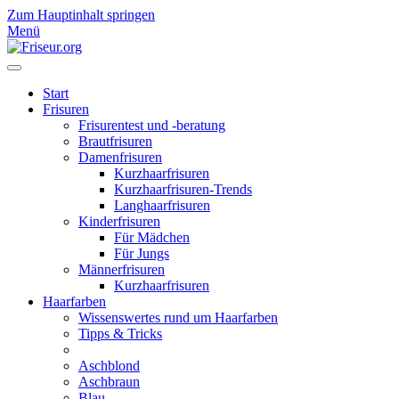
Zum Hauptinhalt springen
Menü
Start
Frisuren
Frisurentest und -beratung
Brautfrisuren
Damenfrisuren
Kurzhaarfrisuren
Kurzhaarfrisuren-Trends
Langhaarfrisuren
Kinderfrisuren
Für Mädchen
Für Jungs
Männerfrisuren
Kurzhaarfrisuren
Haarfarben
Wissenswertes rund um Haarfarben
Tipps & Tricks
Aschblond
Aschbraun
Blau