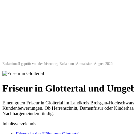
Redaktionell geprüft von der friseur.org-Redaktion | Aktualisiert: August 2026
Friseur in Glottertal und Umg
Einen guten Friseur in Glottertal im Landkreis Breisgau-Hochschwarzw
Kundenbewertungen. Ob Herrenschnitt, Damenfrisur oder Kinderhaarsch
Nachbargemeinden fündig.
Inhaltsverzeichnis
Friseur in der Nähe von Glottertal