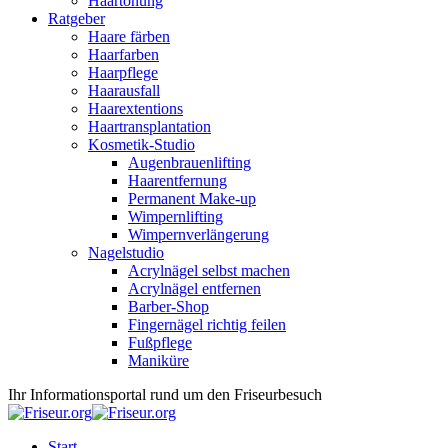
Haartönung
Ratgeber
Haare färben
Haarfarben
Haarpflege
Haarausfall
Haarextentions
Haartransplantation
Kosmetik-Studio
Augenbrauenlifting
Haarentfernung
Permanent Make-up
Wimpernlifting
Wimpernverlängerung
Nagelstudio
Acrylnägel selbst machen
Acrylnägel entfernen
Barber-Shop
Fingernägel richtig feilen
Fußpflege
Maniküre
Ihr Informationsportal rund um den Friseurbesuch
Start