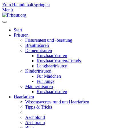
Zum Hauptinhalt springen
Menü
Start
Frisuren
Frisurentest und -beratung
Brautfrisuren
Damenfrisuren
Kurzhaarfrisuren
Kurzhaarfrisuren-Trends
Langhaarfrisuren
Kinderfrisuren
Für Mädchen
Für Jungs
Männerfrisuren
Kurzhaarfrisuren
Haarfarben
Wissenswertes rund um Haarfarben
Tipps & Tricks
Aschblond
Aschbraun
Blau