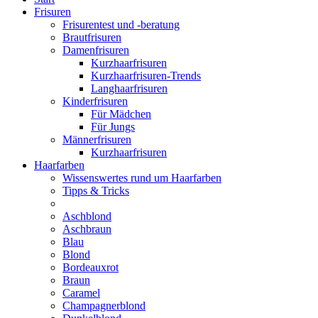
Frisuren
Frisurentest und -beratung
Brautfrisuren
Damenfrisuren
Kurzhaarfrisuren
Kurzhaarfrisuren-Trends
Langhaarfrisuren
Kinderfrisuren
Für Mädchen
Für Jungs
Männerfrisuren
Kurzhaarfrisuren
Haarfarben
Wissenswertes rund um Haarfarben
Tipps & Tricks
Aschblond
Aschbraun
Blau
Blond
Bordeauxrot
Braun
Caramel
Champagnerblond