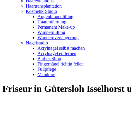
Haarextentions
Haartransplantation
Kosmetik-Studio
Augenbrauenlifting
Haarentfernung
Permanent Make-up
Wimpernlifting
Wimpernverlängerung
Nagelstudio
Acrylnägel selbst machen
Acrylnägel entfernen
Barber-Shop
Fingernägel richtig feilen
Fußpflege
Maniküre
Friseur in Gütersloh Isselhors