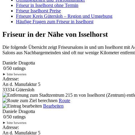
Friseur in Isselhorst ohne Termin
Friseur Isselhorst Preise
Friseure Kreis Gütersloh – Region und Umgebung
Häufige Fragen zum Friseur in Isselhorst
Friseur in der Nähe von Isselhorst
Die folgende Übersicht zeigt Friseursalons in und um Isselhorst mit
Salons aus Nachbargemeinden sind oft nur wenige Kilometer entfernt.
Daniele Dragotta
0
/
5
0
ratings
►
bitte bewerten
Adresse:
An d. Manufaktur 5
33334 Gütersloh
215 m
von Isselhorst (Zentrum) entf
Route
Bearbeiten
Daniele Dragotta
0
/
5
0
ratings
►
bitte bewerten
Adresse:
An d. Manufaktur 5