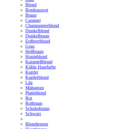
Blond
Bordeauxrot
Braun
Caramel
Champagnerblond
Dunkelblond
Dunkelbraun
Erdbeerblond
Grau
Hellbraun
Honigblond
Karamellblond
Kühle Haarfarbe
Kupfer
Kupferblond
Lila
Mahagoni
Platinblond
Rot
Rotbraun
Schokobraun
Schwarz
Blondierung