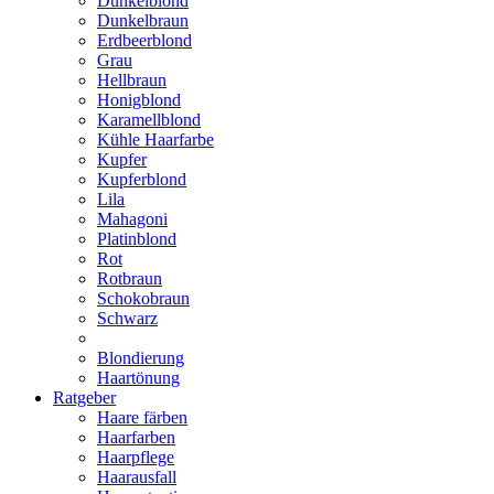
Dunkelblond
Dunkelbraun
Erdbeerblond
Grau
Hellbraun
Honigblond
Karamellblond
Kühle Haarfarbe
Kupfer
Kupferblond
Lila
Mahagoni
Platinblond
Rot
Rotbraun
Schokobraun
Schwarz
Blondierung
Haartönung
Ratgeber
Haare färben
Haarfarben
Haarpflege
Haarausfall