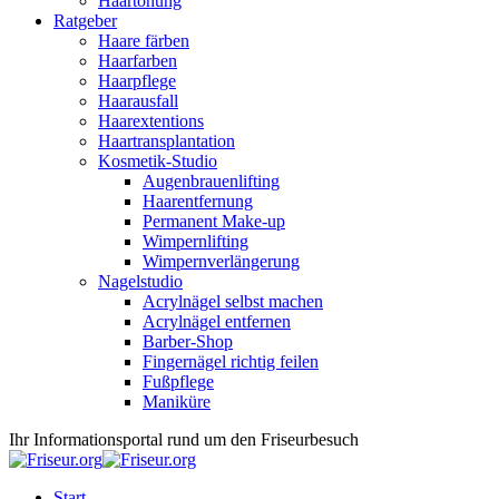
Haartönung
Ratgeber
Haare färben
Haarfarben
Haarpflege
Haarausfall
Haarextentions
Haartransplantation
Kosmetik-Studio
Augenbrauenlifting
Haarentfernung
Permanent Make-up
Wimpernlifting
Wimpernverlängerung
Nagelstudio
Acrylnägel selbst machen
Acrylnägel entfernen
Barber-Shop
Fingernägel richtig feilen
Fußpflege
Maniküre
Ihr Informationsportal rund um den Friseurbesuch
Start