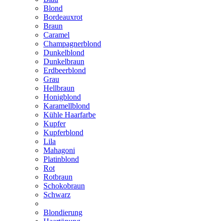
Blond
Bordeauxrot
Braun
Caramel
Champagnerblond
Dunkelblond
Dunkelbraun
Erdbeerblond
Grau
Hellbraun
Honigblond
Karamellblond
Kühle Haarfarbe
Kupfer
Kupferblond
Lila
Mahagoni
Platinblond
Rot
Rotbraun
Schokobraun
Schwarz
Blondierung