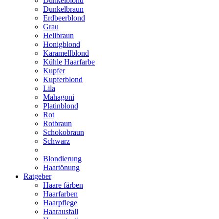
Dunkelblond
Dunkelbraun
Erdbeerblond
Grau
Hellbraun
Honigblond
Karamellblond
Kühle Haarfarbe
Kupfer
Kupferblond
Lila
Mahagoni
Platinblond
Rot
Rotbraun
Schokobraun
Schwarz
Blondierung
Haartönung
Ratgeber
Haare färben
Haarfarben
Haarpflege
Haarausfall