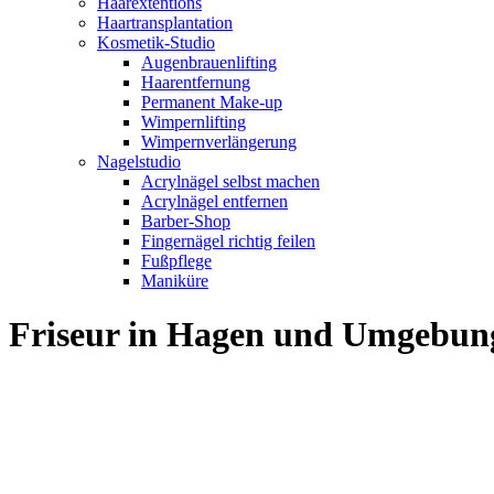
Haarextentions
Haartransplantation
Kosmetik-Studio
Augenbrauenlifting
Haarentfernung
Permanent Make-up
Wimpernlifting
Wimpernverlängerung
Nagelstudio
Acrylnägel selbst machen
Acrylnägel entfernen
Barber-Shop
Fingernägel richtig feilen
Fußpflege
Maniküre
Friseur in Hagen und Umgebun