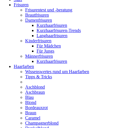
Frisuren
Frisurentest und -beratung
Brautfrisuren
Damenfrisuren
Kurzhaarfrisuren
Kurzhaarfrisuren-Trends
Langhaarfrisuren
Kinderfrisuren
Für Mädchen
Für Jungs
Männerfrisuren
Kurzhaarfrisuren
Haarfarben
Wissenswertes rund um Haarfarben
Tipps & Tricks
Aschblond
Aschbraun
Blau
Blond
Bordeauxrot
Braun
Caramel
Champagnerblond