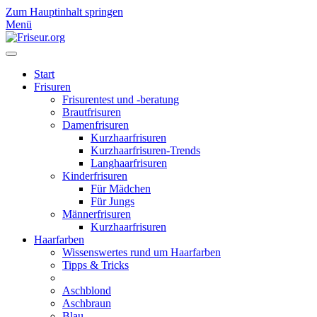
Zum Hauptinhalt springen
Menü
Start
Frisuren
Frisurentest und -beratung
Brautfrisuren
Damenfrisuren
Kurzhaarfrisuren
Kurzhaarfrisuren-Trends
Langhaarfrisuren
Kinderfrisuren
Für Mädchen
Für Jungs
Männerfrisuren
Kurzhaarfrisuren
Haarfarben
Wissenswertes rund um Haarfarben
Tipps & Tricks
Aschblond
Aschbraun
Blau