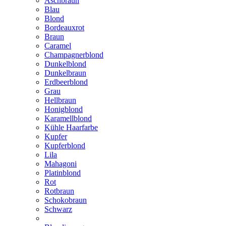
Aschbraun
Blau
Blond
Bordeauxrot
Braun
Caramel
Champagnerblond
Dunkelblond
Dunkelbraun
Erdbeerblond
Grau
Hellbraun
Honigblond
Karamellblond
Kühle Haarfarbe
Kupfer
Kupferblond
Lila
Mahagoni
Platinblond
Rot
Rotbraun
Schokobraun
Schwarz