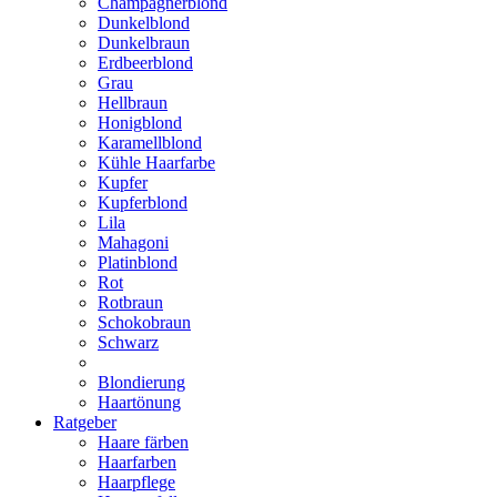
Champagnerblond
Dunkelblond
Dunkelbraun
Erdbeerblond
Grau
Hellbraun
Honigblond
Karamellblond
Kühle Haarfarbe
Kupfer
Kupferblond
Lila
Mahagoni
Platinblond
Rot
Rotbraun
Schokobraun
Schwarz
Blondierung
Haartönung
Ratgeber
Haare färben
Haarfarben
Haarpflege