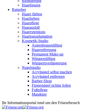
Blondierung
Haartönung
Ratgeber
Haare färben
Haarfarben
Haarpflege
Haarausfall
Haarextentions
Haartransplantation
Kosmetik-Studio
Augenbrauenlifting
Haarentfernung
Permanent Make-up
Wimpernlifting
Wimpernverlängerung
Nagelstudio
Acrylnägel selbst machen
Acrylnägel entfernen
Barber-Shop
Fingernägel richtig feilen
Fußpflege
Maniküre
Ihr Informationsportal rund um den Friseurbesuch