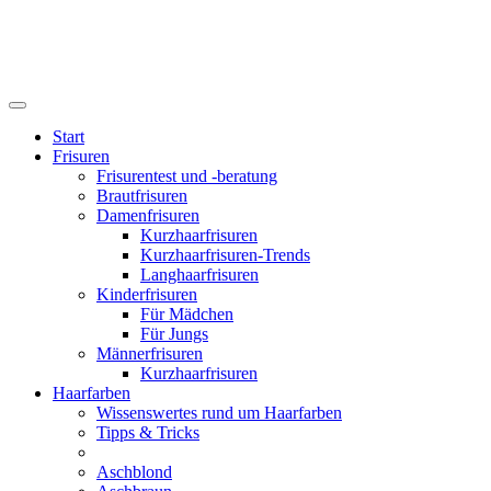
Start
Frisuren
Frisurentest und -beratung
Brautfrisuren
Damenfrisuren
Kurzhaarfrisuren
Kurzhaarfrisuren-Trends
Langhaarfrisuren
Kinderfrisuren
Für Mädchen
Für Jungs
Männerfrisuren
Kurzhaarfrisuren
Haarfarben
Wissenswertes rund um Haarfarben
Tipps & Tricks
Aschblond