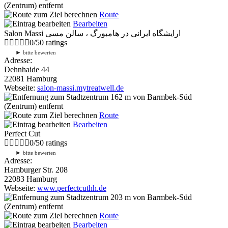
(Zentrum) entfernt
Route
Bearbeiten
Salon Massi ارايشگاه ایرانی در هامبورگ ، سالن مسی
0
/
5
0
ratings
►
bitte bewerten
Adresse:
Dehnhaide 44
22081 Hamburg
Webseite:
salon-massi.mytreatwell.de
162 m
von Barmbek-Süd
(Zentrum) entfernt
Route
Bearbeiten
Perfect Cut
0
/
5
0
ratings
►
bitte bewerten
Adresse:
Hamburger Str. 208
22083 Hamburg
Webseite:
www.perfectcuthh.de
203 m
von Barmbek-Süd
(Zentrum) entfernt
Route
Bearbeiten