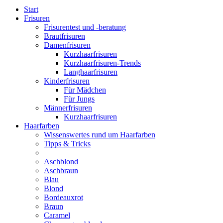
Start
Frisuren
Frisurentest und -beratung
Brautfrisuren
Damenfrisuren
Kurzhaarfrisuren
Kurzhaarfrisuren-Trends
Langhaarfrisuren
Kinderfrisuren
Für Mädchen
Für Jungs
Männerfrisuren
Kurzhaarfrisuren
Haarfarben
Wissenswertes rund um Haarfarben
Tipps & Tricks
Aschblond
Aschbraun
Blau
Blond
Bordeauxrot
Braun
Caramel