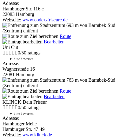
Adresse:
Hamburger Str. 116 c
22083 Hamburg
Webseite:
www.codex-friseure.de
693 m
von Barmbek-Süd
(Zentrum) entfernt
Route
Bearbeiten
Uni Cut
0
/
5
0
ratings
►
bitte bewerten
Adresse:
Wagnerstraße 16
22081 Hamburg
763 m
von Barmbek-Süd
(Zentrum) entfernt
Route
Bearbeiten
KLINCK Dein Friseur
0
/
5
0
ratings
►
bitte bewerten
Adresse:
Hamburger Meile
Hamburger Str. 47-49
Webseite:
www.klinck.de