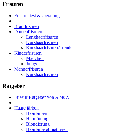
Frisuren
Frisurentest & -beratung
Brautfrisuren
Damenfrisuren
Langhaarfrisuren
Kurzhaarfrisuren
Kurzhaarfrisuren-Trends
Kinderfrisuren
Mädchen
Jungs
Männerfrisuren
Kurzhaarfrisuren
Ratgeber
Friseur-Ratgeber von A bis Z
Haare färben
Haarfarben
Haartönung
Blondierung
Haarfarbe abmattieren