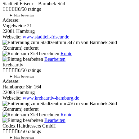
Stadtteil Friseur – Barmbek Süd
0
/
5
0
ratings
►
bitte bewerten
Adresse:
Vogelweide 21
22081 Hamburg
Webseite:
www.stadtteil-friseur.de
347 m
von Barmbek-Süd
(Zentrum) entfernt
Route
Bearbeiten
Krehaartiv
0
/
5
0
ratings
►
bitte bewerten
Adresse:
Hamburger Str. 164
22083 Hamburg
Webseite:
www.krehaartiv-hamburg.de
456 m
von Barmbek-Süd
(Zentrum) entfernt
Route
Bearbeiten
Codex Hairdressers GmbH
0
/
5
0
ratings
►
bitte bewerten