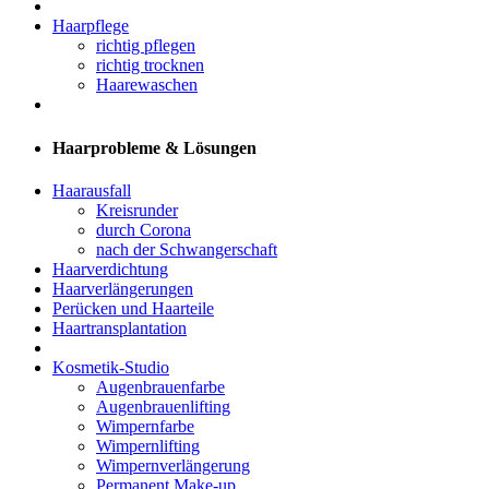
Haarpflege
richtig pflegen
richtig trocknen
Haarewaschen
Haarprobleme & Lösungen
Haarausfall
Kreisrunder
durch Corona
nach der Schwangerschaft
Haarverdichtung
Haarverlängerungen
Perücken und Haarteile
Haartransplantation
Kosmetik-Studio
Augenbrauenfarbe
Augenbrauenlifting
Wimpernfarbe
Wimpernlifting
Wimpernverlängerung
Permanent Make-up