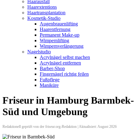
Haarausfall
Haarextentions
Haartransplantation
Kosmetik-Studio
Augenbrauenlifting
Haarentfernung
Permanent Make-up
Wimpernlifting
Wimpernverlängerung
Nagelstudio
Acrylnägel selbst machen
Acrylnägel entfernen
Barber-Shop
Fingernägel richtig feilen
Fußpflege
Maniküre
Friseur in Hamburg Barmbek-
Süd und Umgebung
Redaktionell geprüft von der friseur.org-Redaktion | Aktualisiert: August 2026