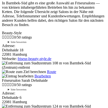
In Barmbek-Süd gibt es eine große Auswahl an Friseursalons —
von kleinen inhabergeführten Betrieben bis hin zu bekannten
Ketten. Die folgende Übersicht zeigt Salons in der Nähe mit
Adresse, Telefonnummer und Kundenbewertungen. Empfehlungen
anderer Kunden helfen dabei, den richtigen Salon für den nächsten
Besuch zu finden.
Beauty-Style
0
/
5
0
ratings
►
bitte bewerten
Adresse:
Dehnhaide 18
22081 Hamburg
Webseite:
friseur-beauty-style.de
108 m
von Barmbek-Süd
(Zentrum) entfernt
Route
Bearbeiten
Friseursalon Sarah Dehnhaide
0
/
5
0
ratings
►
bitte bewerten
Adresse:
Dehnhaide 6
22081 Hamburg
124 m
von Barmbek-Süd